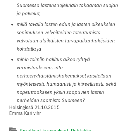
Suomessa lastensuojelulain takaaman suojan
ja palvelut,
millä tavalla lasten edun ja lasten oikeuksien
sopimuksen velvoitteiden toteutumista
valvotaan alaikäisten turvapaikanhakijoiden
kohdalla ja
mihin toimiin hallitus aikoo ryhtyä
varmistaakseen, että
perheenyhdistämishakemukset käsitellään
myönteisesti, humaanisti ja kiireellisesti, sekä
nopeuttaakseen yksin saapuvien lasten
perheiden saamista Suomeen?
Helsingissä 21.10.2015
Emma Kari vihr
Kirjalliset kysymykset
,
Politiikka