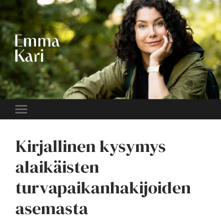
EMMA
KARI
Toggle
mobile
menu
Kirjallinen kysymys
alaikäisten
turvapaikanhakijoiden
asemasta