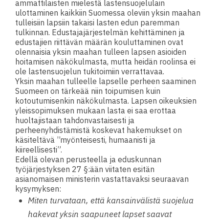
ammattilaisten mielestä lastensuojelulain
ulottaminen kaikkiin Suomessa oleviin yksin maahan
tulleisiin lapsiin takaisi lasten edun paremman
tulkinnan. Edustajajärjestelmän kehittäminen ja
edustajien riittävän määrän kouluttaminen ovat
olennaisia yksin maahan tulleen lapsen asioiden
hoitamisen näkökulmasta, mutta heidän roolinsa ei
ole lastensuojelun tukitoimiin verrattavaa.
Yksin maahan tulleelle lapselle perheen saaminen
Suomeen on tärkeää niin toipumisen kuin
kotoutumisenkin näkökulmasta. Lapsen oikeuksien
yleissopimuksen mukaan lasta ei saa erottaa
huoltajistaan tahdonvastaisesti ja
perheenyhdistämistä koskevat hakemukset on
käsiteltävä ”myönteisesti, humaanisti ja
kiireellisesti”.
Edellä olevan perusteella ja eduskunnan
työjärjestyksen 27 §:ään viitaten esitän
asianomaisen ministerin vastattavaksi seuraavan
kysymyksen:
Miten turvataan, että kansainvälistä suojelua
hakevat yksin saapuneet lapset saavat