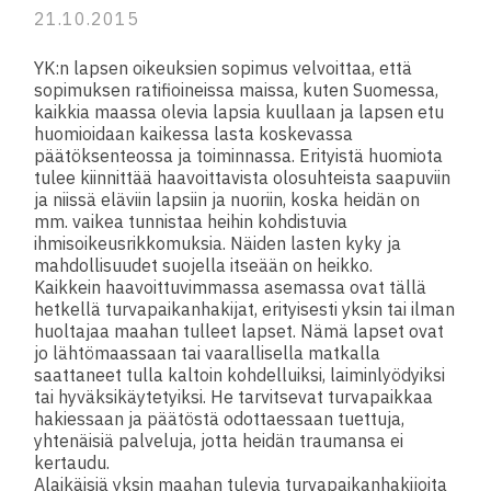
21.10.2015
YK:n lapsen oikeuksien sopimus velvoittaa, että
sopimuksen ratifioineissa maissa, kuten Suomessa,
kaikkia maassa olevia lapsia kuullaan ja lapsen etu
huomioidaan kaikessa lasta koskevassa
päätöksenteossa ja toiminnassa. Erityistä huomiota
tulee kiinnittää haavoittavista olosuhteista saapuviin
ja niissä eläviin lapsiin ja nuoriin, koska heidän on
mm. vaikea tunnistaa heihin kohdistuvia
ihmisoikeusrikkomuksia. Näiden lasten kyky ja
mahdollisuudet suojella itseään on heikko.
Kaikkein haavoittuvimmassa asemassa ovat tällä
hetkellä turvapaikanhakijat, erityisesti yksin tai ilman
huoltajaa maahan tulleet lapset. Nämä lapset ovat
jo lähtömaassaan tai vaarallisella matkalla
saattaneet tulla kaltoin kohdelluiksi, laiminlyödyiksi
tai hyväksikäytetyiksi. He tarvitsevat turvapaikkaa
hakiessaan ja päätöstä odottaessaan tuettuja,
yhtenäisiä palveluja, jotta heidän traumansa ei
kertaudu.
Alaikäisiä yksin maahan tulevia turvapaikanhakijoita