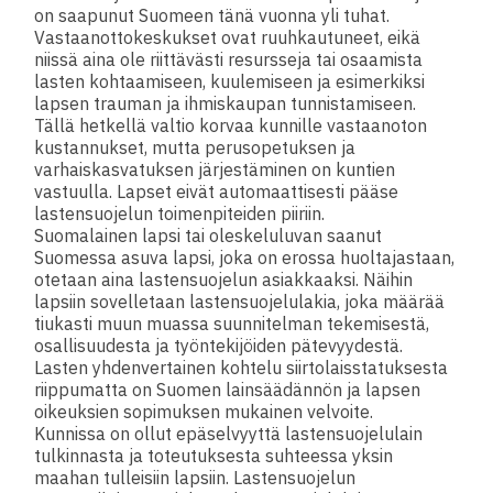
on saapunut Suomeen tänä vuonna yli tuhat.
Vastaanottokeskukset ovat ruuhkautuneet, eikä
niissä aina ole riittävästi resursseja tai osaamista
lasten kohtaamiseen, kuulemiseen ja esimerkiksi
lapsen trauman ja ihmiskaupan tunnistamiseen.
Tällä hetkellä valtio korvaa kunnille vastaanoton
kustannukset, mutta perusopetuksen ja
varhaiskasvatuksen järjestäminen on kuntien
vastuulla. Lapset eivät automaattisesti pääse
lastensuojelun toimenpiteiden piiriin.
Suomalainen lapsi tai oleskeluluvan saanut
Suomessa asuva lapsi, joka on erossa huoltajastaan,
otetaan aina lastensuojelun asiakkaaksi. Näihin
lapsiin sovelletaan lastensuojelulakia, joka määrää
tiukasti muun muassa suunnitelman tekemisestä,
osallisuudesta ja työntekijöiden pätevyydestä.
Lasten yhdenvertainen kohtelu siirtolaisstatuksesta
riippumatta on Suomen lainsäädännön ja lapsen
oikeuksien sopimuksen mukainen velvoite.
Kunnissa on ollut epäselvyyttä lastensuojelulain
tulkinnasta ja toteutuksesta suhteessa yksin
maahan tulleisiin lapsiin. Lastensuojelun