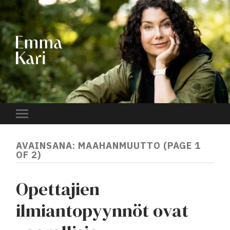
EMMA
KARI
Toggle
mobile
menu
AVAINSANA:
MAAHANMUUTTO
(PAGE 1
OF 2)
Opettajien
ilmiantopyynnöt ovat