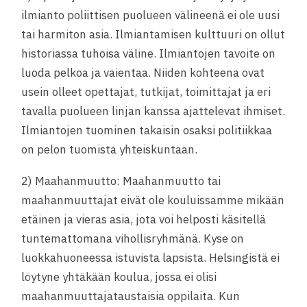
ilmianto poliittisen puolueen välineenä ei ole uusi
tai harmiton asia. Ilmiantamisen kulttuuri on ollut
historiassa tuhoisa väline. Ilmiantojen tavoite on
luoda pelkoa ja vaientaa. Niiden kohteena ovat
usein olleet opettajat, tutkijat, toimittajat ja eri
tavalla puolueen linjan kanssa ajattelevat ihmiset.
Ilmiantojen tuominen takaisin osaksi politiikkaa
on pelon tuomista yhteiskuntaan.
2) Maahanmuutto: Maahanmuutto tai
maahanmuuttajat eivät ole kouluissamme mikään
etäinen ja vieras asia, jota voi helposti käsitellä
tuntemattomana vihollisryhmänä. Kyse on
luokkahuoneessa istuvista lapsista. Helsingistä ei
löytyne yhtäkään koulua, jossa ei olisi
maahanmuuttajataustaisia oppilaita. Kun