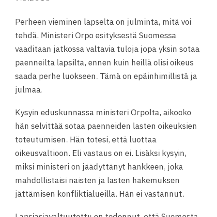
Perheen vieminen lapselta on julminta, mitä voi
tehdä. Ministeri Orpo esityksestä Suomessa
vaaditaan jatkossa valtavia tuloja jopa yksin sotaa
paenneilta lapsilta, ennen kuin heillä olisi oikeus
saada perhe luokseen. Tämä on epäinhimillistä ja
julmaa.
Kysyin eduskunnassa ministeri Orpolta, aikooko
hän selvittää sotaa paenneiden lasten oikeuksien
toteutumisen. Hän totesi, että luottaa
oikeusvaltioon. Eli vastaus on ei. Lisäksi kysyin,
miksi ministeri on jäädyttänyt hankkeen, j
oka
mahdollistaisi naisten ja lasten hakemuksen
jättämisen konfliktialueilla. Hän ei vastannut.
Lapsiasiavaltuutettu on todennut, että Suomesta