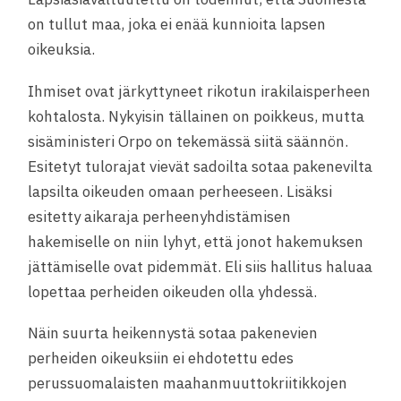
on tullut maa, joka ei enää kunnioita lapsen
oikeuksia.
Ihmiset ovat järkyttyneet rikotun irakilaisperheen
kohtalosta. Nykyisin tällainen on poikkeus, mutta
sisäministeri Orpo on tekemässä siitä säännön.
Esitetyt tulorajat vievät sadoilta sotaa pakenevilta
lapsilta oikeuden omaan perheeseen. Lisäksi
esitetty aikaraja perheenyhdistämisen
hakemiselle on niin lyhyt, että jonot hakemuksen
jättämiselle ovat pidemmät. Eli siis hallitus haluaa
lopettaa perheiden oikeuden olla yhdessä.
Näin suurta heikennystä sotaa pakenevien
perheiden oikeuksiin ei ehdotettu edes
perussuomalaisten maahanmuuttokriitikkojen