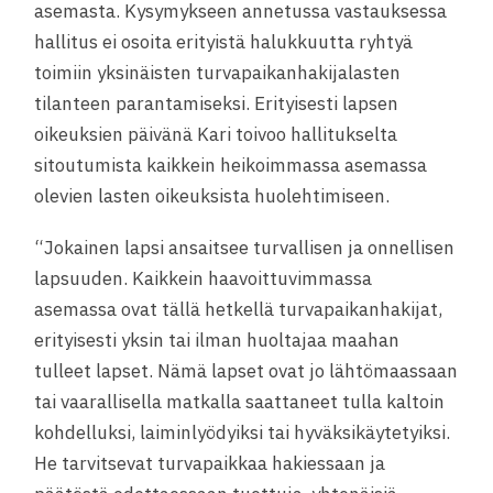
asemasta. Kysymykseen annetussa vastauksessa
hallitus ei osoita erityistä halukkuutta ryhtyä
toimiin yksinäisten turvapaikanhakijalasten
tilanteen parantamiseksi. Erityisesti lapsen
oikeuksien päivänä Kari toivoo hallitukselta
sitoutumista kaikkein heikoimmassa asemassa
olevien lasten oikeuksista huolehtimiseen.
“Jokainen lapsi ansaitsee turvallisen ja onnellisen
lapsuuden. Kaikkein haavoittuvimmassa
asemassa ovat tällä hetkellä turvapaikanhakijat,
erityisesti yksin tai ilman huoltajaa maahan
tulleet lapset. Nämä lapset ovat jo lähtömaassaan
tai vaarallisella matkalla saattaneet tulla kaltoin
kohdelluksi, laiminlyödyiksi tai hyväksikäytetyiksi.
He tarvitsevat turvapaikkaa hakiessaan ja