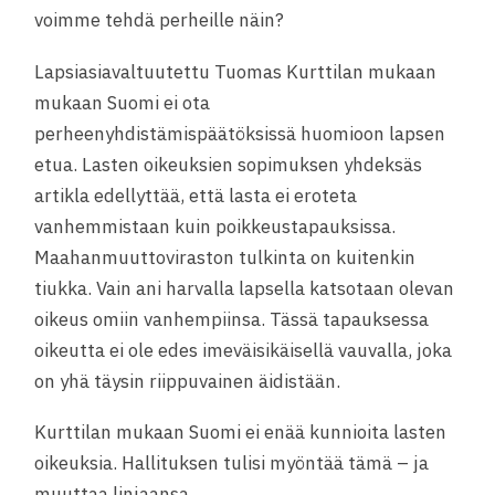
voimme tehdä perheille näin?
Lapsiasiavaltuutettu Tuomas Kurttilan mukaan
mukaan Suomi ei ota
perheenyhdistämispäätöksissä huomioon lapsen
etua. Lasten oikeuksien sopimuksen yhdeksäs
artikla edellyttää, että lasta ei eroteta
vanhemmistaan kuin poikkeustapauksissa.
Maahanmuuttoviraston tulkinta on kuitenkin
tiukka. Vain ani harvalla lapsella katsotaan olevan
oikeus omiin vanhempiinsa. Tässä tapauksessa
oikeutta ei ole edes imeväisikäisellä vauvalla, joka
on yhä täysin riippuvainen äidistään.
Kurttilan mukaan Suomi ei enää kunnioita lasten
oikeuksia. Hallituksen tulisi myöntää tämä – ja
muuttaa linjaansa.