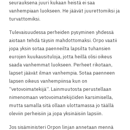
seurauksena juuri kukaan heistä ei saa
vanhempiaan luokseen. He jäävät juurettomiksi ja
turvattomiksi.
Tulevaisuudessa perheiden pysyminen yhdessä
aiotaan tehdä täysin mahdottomaksi. Orpo vaatii
jopa yksin sotaa paenneilta lapsilta tuhansien
eurojen kuukausituloja, jotta heillä olisi oikeus
saada vanhemmat luokseen. Perheet rikotaan,
lapset jäävät ilman vanhempia. Sotaa paenneen
lapsen oikeus vanhempiinsa kun on
”vetovoimatekijä”. Lainmuutosta perustellaan
nimenomaan vetovoimatekijöiden karsimisella,
mutta samalla sitä ollaan ulottamassa jo täällä
oleviin perheisiin ja jopa yksinäisiin lapsiin.
Jos sisäministeri Orpon linjan annetaan mennä