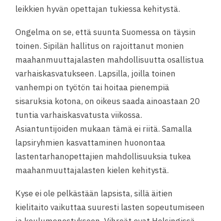
leikkien hyvän opettajan tukiessa kehitystä.
Ongelma on se, että suunta Suomessa on täysin
toinen. Sipilän hallitus on rajoittanut monien
maahanmuuttajalasten mahdollisuutta osallistua
varhaiskasvatukseen. Lapsilla, joilla toinen
vanhempi on työtön tai hoitaa pienempiä
sisaruksia kotona, on oikeus saada ainoastaan 20
tuntia varhaiskasvatusta viikossa.
Asiantuntijoiden mukaan tämä ei riitä. Samalla
lapsiryhmien kasvattaminen huonontaa
lastentarhanopettajien mahdollisuuksia tukea
maahanmuuttajalasten kielen kehitystä.
Kyse ei ole pelkästään lapsista, sillä äitien
kielitaito vaikuttaa suuresti lasten sopeutumiseen
ja koulumenestykseen. Vihreät ovat Helsingissä