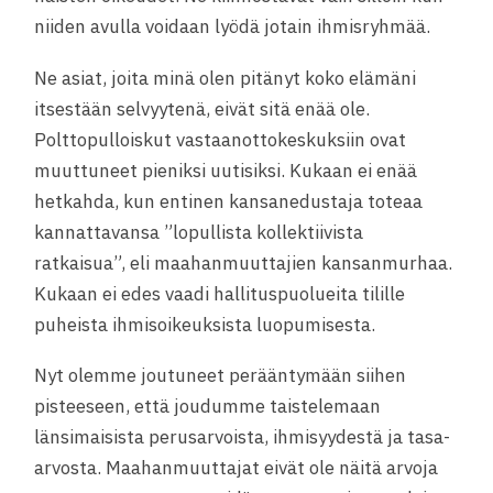
niiden avulla voidaan lyödä jotain ihmisryhmää.
Ne asiat, joita minä olen pitänyt koko elämäni
itsestään selvyytenä, eivät sitä enää ole.
Polttopulloiskut vastaanottokeskuksiin ovat
muuttuneet pieniksi uutisiksi. Kukaan ei enää
hetkahda, kun entinen kansanedustaja toteaa
kannattavansa ”lopullista kollektiivista
ratkaisua”, eli maahanmuuttajien kansanmurhaa.
Kukaan ei edes vaadi hallituspuolueita tilille
puheista ihmisoikeuksista luopumisesta.
Nyt olemme joutuneet perääntymään siihen
pisteeseen, että joudumme taistelemaan
länsimaisista perusarvoista, ihmisyydestä ja tasa-
arvosta. Maahanmuuttajat eivät ole näitä arvoja