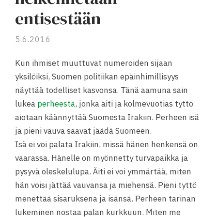
entisestään
5.6.2016
Kun ihmiset muuttuvat numeroiden sijaan
yksilöiksi, Suomen politiikan epäinhimillisyys
näyttää todelliset kasvonsa. Tänä aamuna sain
lukea
perheestä
, jonka äiti ja kolmevuotias tyttö
aiotaan käännyttää Suomesta Irakiin. Perheen isä
ja pieni vauva saavat jäädä Suomeen.
Isä ei voi palata Irakiin, missä hänen henkensä on
vaarassa. Hänelle on myönnetty turvapaikka ja
pysyvä oleskelulupa. Äiti ei voi ymmärtää, miten
hän voisi jättää vauvansa ja miehensä. Pieni tyttö
menettää sisaruksena ja isänsä. Perheen tarinan
lukeminen nostaa palan kurkkuun. Miten me