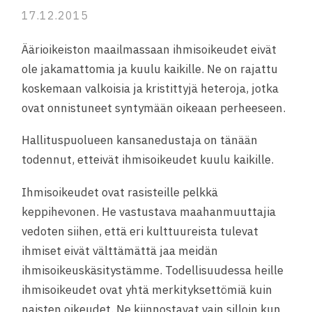
17.12.2015
Äärioikeiston maailmassaan ihmisoikeudet eivät
ole jakamattomia ja kuulu kaikille. Ne on rajattu
koskemaan valkoisia ja kristittyjä heteroja, jotka
ovat onnistuneet syntymään oikeaan perheeseen.
Hallituspuolueen kansanedustaja on tänään
todennut, etteivät ihmisoikeudet kuulu kaikille.
Ihmisoikeudet ovat rasisteille pelkkä
keppihevonen. He vastustava maahanmuuttajia
vedoten siihen, että eri kulttuureista tulevat
ihmiset eivät välttämättä jaa meidän
ihmisoikeuskäsitystämme. Todellisuudessa heille
ihmisoikeudet ovat yhtä merkityksettömiä kuin
naisten oikeudet. Ne kiinnostavat vain silloin kun