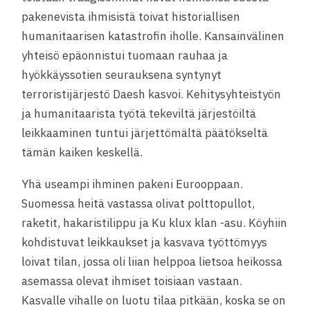
pakenevista ihmisistä toivat historiallisen
humanitaarisen katastrofin iholle. Kansainvälinen
yhteisö epäonnistui tuomaan rauhaa ja
hyökkäyssotien seurauksena syntynyt
terroristijärjestö Daesh kasvoi. Kehitysyhteistyön
ja humanitaarista työtä tekeviltä järjestöiltä
leikkaaminen tuntui järjettömältä päätökseltä
tämän kaiken keskellä.
Yhä useampi ihminen pakeni Eurooppaan.
Suomessa heitä vastassa olivat polttopullot,
raketit, hakaristilippu ja Ku klux klan -asu. Köyhiin
kohdistuvat leikkaukset ja kasvava työttömyys
loivat tilan, jossa oli liian helppoa lietsoa heikossa
asemassa olevat ihmiset toisiaan vastaan.
Kasvalle vihalle on luotu tilaa pitkään, koska se on