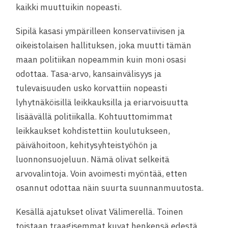
kaikki muuttuikin nopeasti.
Sipilä kasasi ympärilleen konservatiivisen ja
oikeistolaisen hallituksen, joka muutti tämän
maan politiikan nopeammin kuin moni osasi
odottaa. Tasa-arvo, kansainvälisyys ja
tulevaisuuden usko korvattiin nopeasti
lyhytnäköisillä leikkauksilla ja eriarvoisuutta
lisäävällä politiikalla. Kohtuuttomimmat
leikkaukset kohdistettiin koulutukseen,
päivähoitoon, kehitysyhteistyöhön ja
luonnonsuojeluun. Nämä olivat selkeitä
arvovalintoja. Voin avoimesti myöntää, etten
osannut odottaa näin suurta suunnanmuutosta.
Kesällä ajatukset olivat Välimerellä. Toinen
toistaan traagisemmat kuvat henkensä edestä