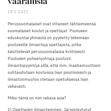
vaarallisia
18.1.2021
Perussuomalaiset ovat ottaneet tähtäimeensä
suomalaiset koulut ja opettajat. Puolueen
eduskuntaryhmästä on pyydetty tekemään
puolueelle ilmiantoja opettajista, jotka
käsittelevät perussuomalaisia kriittisesti.
Puolueen puheenjohtaja puolusti
ilmiantopyyntöjä sillä, että mm. maahamuuttoon
suhtaudutaan kouluissa liian positiivisesti ja
ilmastonmuutos otetaan opetuksessa liian
vakavasti.
Miksi tämä on niin vakava asia?
1) Opettajien ilmiantaminen: Järjestäytynyt