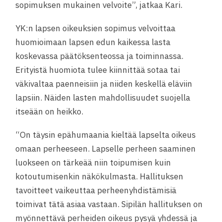
sopimuksen mukainen velvoite”, jatkaa Kari.
YK:n lapsen oikeuksien sopimus velvoittaa
huomioimaan lapsen edun kaikessa lasta
koskevassa päätöksenteossa ja toiminnassa.
Erityistä huomiota tulee kiinnittää sotaa tai
väkivaltaa paenneisiin ja niiden keskellä eläviin
lapsiin. Näiden lasten mahdollisuudet suojella
itseään on heikko.
“On täysin epähumaania kieltää lapselta oikeus
omaan perheeseen. Lapselle perheen saaminen
luokseen on tärkeää niin toipumisen kuin
kotoutumisenkin näkökulmasta. Hallituksen
tavoitteet vaikeuttaa perheenyhdistämisiä
toimivat tätä asiaa vastaan. Sipilän hallituksen on
myönnettävä perheiden oikeus pysyä yhdessä ja