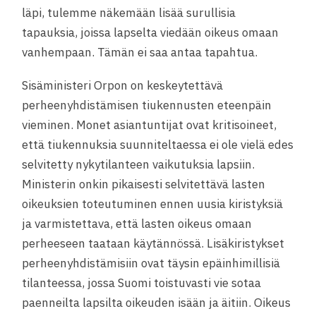
läpi, tulemme näkemään lisää surullisia
tapauksia, joissa lapselta viedään oikeus omaan
vanhempaan. Tämän ei saa antaa tapahtua.
Sisäministeri Orpon on keskeytettävä
perheenyhdistämisen tiukennusten eteenpäin
vieminen. Monet asiantuntijat ovat kritisoineet,
että tiukennuksia suunniteltaessa ei ole vielä edes
selvitetty nykytilanteen vaikutuksia lapsiin.
Ministerin onkin pikaisesti selvitettävä lasten
oikeuksien toteutuminen ennen uusia kiristyksiä
ja varmistettava, että lasten oikeus omaan
perheeseen taataan käytännössä. Lisäkiristykset
perheenyhdistämisiin ovat täysin epäinhimillisiä
tilanteessa, jossa Suomi toistuvasti vie sotaa
paenneilta lapsilta oikeuden isään ja äitiin. Oikeus