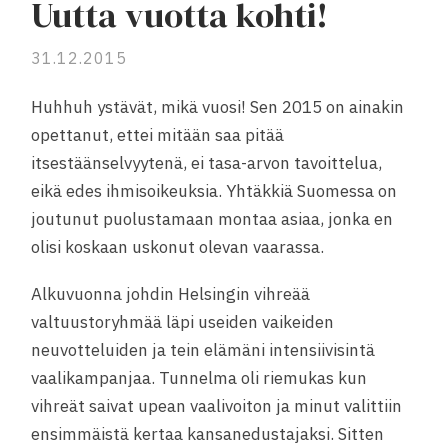
Uutta vuotta kohti!
31.12.2015
Huhhuh ystävät, mikä vuosi! Sen 2015 on ainakin
opettanut, ettei mitään saa pitää
itsestäänselvyytenä, ei tasa-arvon tavoittelua,
eikä edes ihmisoikeuksia. Yhtäkkiä Suomessa on
joutunut puolustamaan montaa asiaa, jonka en
olisi koskaan uskonut olevan vaarassa.
Alkuvuonna johdin Helsingin vihreää
valtuustoryhmää läpi useiden vaikeiden
neuvotteluiden ja tein elämäni intensiivisintä
vaalikampanjaa. Tunnelma oli riemukas kun
vihreät saivat upean vaalivoiton ja minut valittiin
ensimmäistä kertaa kansanedustajaksi. Sitten