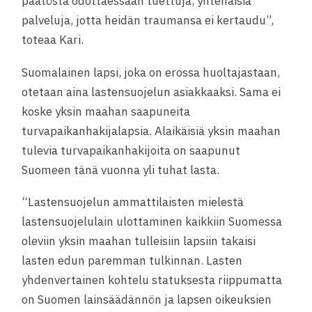
päätöstä odottaessaan tuettuja, yhtenäisiä
palveluja, jotta heidän traumansa ei kertaudu”,
toteaa Kari.
Suomalainen lapsi, joka on erossa huoltajastaan,
otetaan aina lastensuojelun asiakkaaksi. Sama ei
koske yksin maahan saapuneita
turvapaikanhakijalapsia. Alaikäisiä yksin maahan
tulevia turvapaikanhakijoita on saapunut
Suomeen tänä vuonna yli tuhat lasta.
“Lastensuojelun ammattilaisten mielestä
lastensuojelulain ulottaminen kaikkiin Suomessa
oleviin yksin maahan tulleisiin lapsiin takaisi
lasten edun paremman tulkinnan. Lasten
yhdenvertainen kohtelu statuksesta riippumatta
on Suomen lainsäädännön ja lapsen oikeuksien