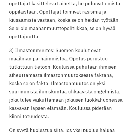
opettajat käsittelevät aihetta, he puhuvat omista
oppilaistaan. Opettajat toimivat rasismia ja
kiusaamista vastaan, koska se on heidän työtään.
Se ei ole maahanmuuttopolitiikkaa, se on hyvää
opettajuutta.
3) Ilmastonmuutos: Suomen koulut ovat
maailman parhaimmistoa. Opetus perustuu
tutkittuun tietoon. Kouluissa puhutaan ihmisen
aiheuttamasta ilmastonmuutoksesta faktana,
koska se on fakta. Ilmastonmuutos on yksi
suurimmista ihmiskuntaa uhkaavista ongelmista,
joka tulee vaikuttamaan jokaisen luokkahuoneissa
kasvavan lapsen elämään. Kouluissa pidetään
kiinni totuudesta.
On syytä huolestua siitä, jos yksi puolue haluaa