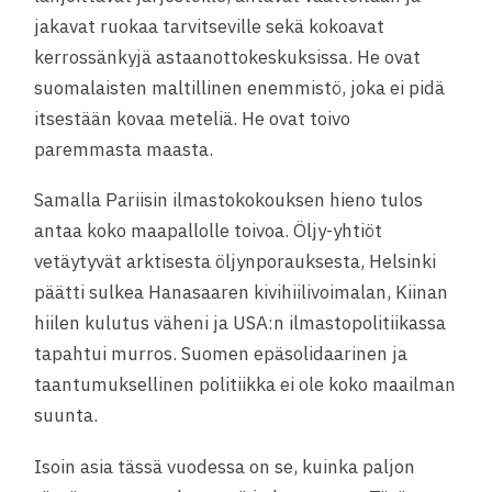
jakavat ruokaa tarvitseville sekä kokoavat
kerrossänkyjä astaanottokeskuksissa. He ovat
suomalaisten maltillinen enemmistö, joka ei pidä
itsestään kovaa meteliä. He ovat toivo
paremmasta maasta.
Samalla Pariisin ilmastokokouksen hieno tulos
antaa koko maapallolle toivoa. Öljy-yhtiöt
vetäytyvät arktisesta öljynporauksesta, Helsinki
päätti sulkea Hanasaaren kivihiilivoimalan, Kiinan
hiilen kulutus väheni ja USA:n ilmastopolitiikassa
tapahtui murros. Suomen epäsolidaarinen ja
taantumuksellinen politiikka ei ole koko maailman
suunta.
Isoin asia tässä vuodessa on se, kuinka paljon