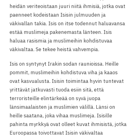
heidän veriteoistaan juuri niitä ihmisiä, jotka ovat
paenneet kodeistaan Isisin julmuuden ja
väkivallan takia. Isis on itse todennut haluavansa
estää muslimeja pakenemasta länteen. Isis
haluaa rasismia ja muslimeihin kohdistuvaa
väkivaltaa. Se tekee heistä vahvempia.
Isis on syntynyt Irakin sodan raunioissa. Heille
pommit, muslimeihin kohdistuva viha ja kaaos
ovat kasvualusta. Isisin toimintaa hyvin tuntevat
yrittävät jatkuvasti tuoda esiin sitä, että
terroristeille elintärkeää on syvä juopa
länsimaalaisten ja muslimien välillä. Länsi on
heille saatana, joka vihaa muslimeja. Isisille
pahinta myrkkyä ovat olleet kuvat ihmisistä, jotka
Euroopassa toivottavat Isisin väkivaltaa