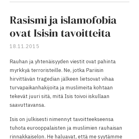
Rasismi ja islamofobia
ovat Isisin tavoitteita
18.11.2015
Rauhan ja yhtenäisyyden viestit ovat pahinta
myrkkyä terroristeille. Ne, jotka Pariisin
hirvittävän tragedian jälkeen lietsovat vihaa
turvapaikanhakijoita ja muslimeita kohtaan
tekevät juuri sitä, mitä Isis toivoi iskullaan
saavuttavansa.
Isis on julkisesti nimennyt tavoitteekseensa
tuhota eurooppalaisten ja muslimien rauhaisan
rinnakkaiselon. He haluavat, että me syytämme