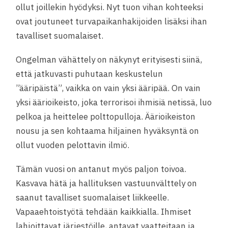
ollut joillekin hyödyksi. Nyt tuon vihan kohteeksi
ovat joutuneet turvapaikanhakijoiden lisäksi ihan
tavalliset suomalaiset.
Ongelman vähättely on näkynyt erityisesti siinä,
että jatkuvasti puhutaan keskustelun
”ääripäistä”, vaikka on vain yksi ääripää. On vain
yksi äärioikeisto, joka terrorisoi ihmisiä netissä, luo
pelkoa ja heittelee polttopulloja. Äärioikeiston
nousu ja sen kohtaama hiljainen hyväksyntä on
ollut vuoden pelottavin ilmiö.
Tämän vuosi on antanut myös paljon toivoa.
Kasvava hätä ja hallituksen vastuunvälttely on
saanut tavalliset suomalaiset liikkeelle.
Vapaaehtoistyötä tehdään kaikkialla. Ihmiset
lahjoittavat järjestöille, antavat vaatteitaan ja