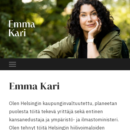
EMMA
KARI
Toggle
mobile
menu
Emma Kari
Olen Helsingin kaupunginvaltuutettu, planeetan
puolesta töitä tekevä yrittäjä sekä entinen
kansanedustaja ja ympäristö- ja ilmastoministeri.
Olen tehnyt töitä Helsingin hiilivoimaloiden