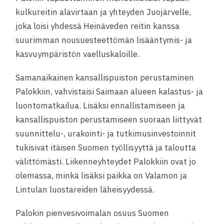
kulkureitin alavirtaan ja yhteyden Juojärvelle,
joka loisi yhdessä Heinäveden reitin kanssa
suurimman nousuesteettömän lisääntymis- ja
kasvuympäristön vaelluskaloille.
Samanaikainen kansallispuiston perustaminen
Palokkiin, vahvistaisi Saimaan alueen kalastus- ja
luontomatkailua. Lisäksi ennallistamiseen ja
kansallispuiston perustamiseen suoraan liittyvät
suunnittelu-, urakointi- ja tutkimusinvestoinnit
tukisivat itäisen Suomen työllisyyttä ja taloutta
välittömästi. Liikenneyhteydet Palokkiin ovat jo
olemassa, minkä lisäksi paikka on Valamon ja
Lintulan luostareiden läheisyydessä.
Palokin pienvesivoimalan osuus Suomen