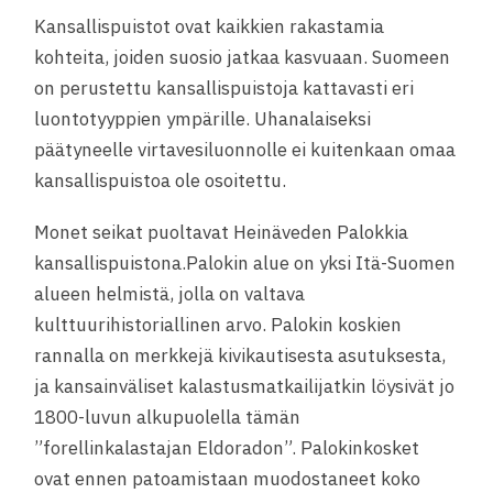
Kansallispuistot ovat kaikkien rakastamia
kohteita, joiden suosio jatkaa kasvuaan. Suomeen
on perustettu kansallispuistoja kattavasti eri
luontotyyppien ympärille. Uhanalaiseksi
päätyneelle virtavesiluonnolle ei kuitenkaan omaa
kansallispuistoa ole osoitettu.
Monet seikat puoltavat Heinäveden Palokkia
kansallispuistona.Palokin alue on yksi Itä-Suomen
alueen helmistä, jolla on valtava
kulttuurihistoriallinen arvo. Palokin koskien
rannalla on merkkejä kivikautisesta asutuksesta,
ja kansainväliset kalastusmatkailijatkin löysivät jo
1800-luvun alkupuolella tämän
”forellinkalastajan Eldoradon”. Palokinkosket
ovat ennen patoamistaan muodostaneet koko