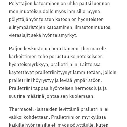
Pölyttäjien katoaminen on uhka paitsi luonnon
monimuotoisuudelle myös ihmisille. Syynä
pölyttäjähyönteisten katoon on hyönteisten
elinympäristöjen katoaminen, ilmastonmuutos,
vieraslajit sekä hyönteismyrkyt.
Paljon keskustelua herättäneen Thermacell-
karkoittimen teho perustuu keinotekoiseen
hyönteismyrkkyyn, pralletriiniin. Laitteissa
käytettävät pralletriinityynyt lämmitetään, jolloin
pralletriini höyrystyy ja leviää ympäristöön.
Pralletriini tappaa hyönteisen hermosoluja ja
suurina määrinä johtaa sen kuolemaan.
Thermacell -laitteiden levittämä pralletriini ei
valikoi kohdettaan. Pralletriini on myrkyllistä
kaikille hyönteisille eli myös pölyttäjille, kuten