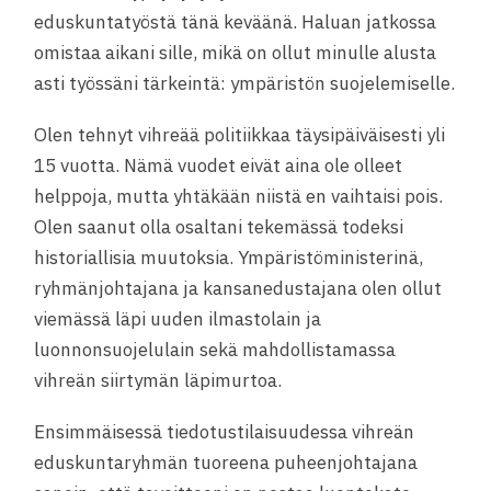
eduskuntatyöstä tänä keväänä. Haluan jatkossa
omistaa aikani sille, mikä on ollut minulle alusta
asti työssäni tärkeintä: ympäristön suojelemiselle.
Olen tehnyt vihreää politiikkaa täysipäiväisesti yli
15 vuotta. Nämä vuodet eivät aina ole olleet
helppoja, mutta yhtäkään niistä en vaihtaisi pois.
Olen saanut olla osaltani tekemässä todeksi
historiallisia muutoksia. Ympäristöministerinä,
ryhmänjohtajana ja kansanedustajana olen ollut
viemässä läpi uuden ilmastolain ja
luonnonsuojelulain sekä mahdollistamassa
vihreän siirtymän läpimurtoa.
Ensimmäisessä tiedotustilaisuudessa vihreän
eduskuntaryhmän tuoreena puheenjohtajana