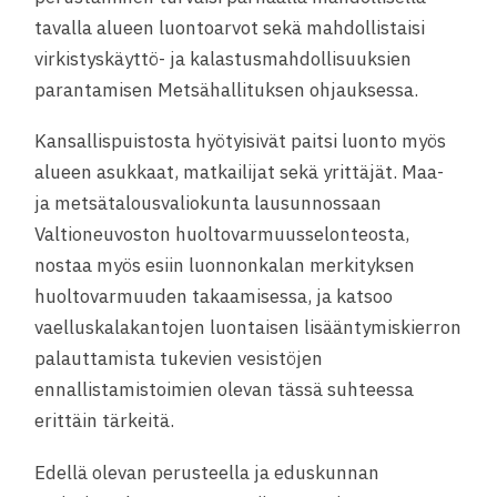
tavalla alueen luontoarvot sekä mahdollistaisi
virkistyskäyttö- ja kalastusmahdollisuuksien
parantamisen Metsähallituksen ohjauksessa.
Kansallispuistosta hyötyisivät paitsi luonto myös
alueen asukkaat, matkailijat sekä yrittäjät. Maa-
ja metsätalousvaliokunta lausunnossaan
Valtioneuvoston huoltovarmuusselonteosta,
nostaa myös esiin luonnonkalan merkityksen
huoltovarmuuden takaamisessa, ja katsoo
vaelluskalakantojen luontaisen lisääntymiskierron
palauttamista tukevien vesistöjen
ennallistamistoimien olevan tässä suhteessa
erittäin tärkeitä.
Edellä olevan perusteella ja eduskunnan