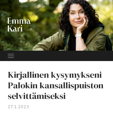
EMMA
KARI
Toggle
mobile
menu
Kirjallinen kysymykseni
Palokin kansallispuiston
selvittämiseksi
27.1.2023