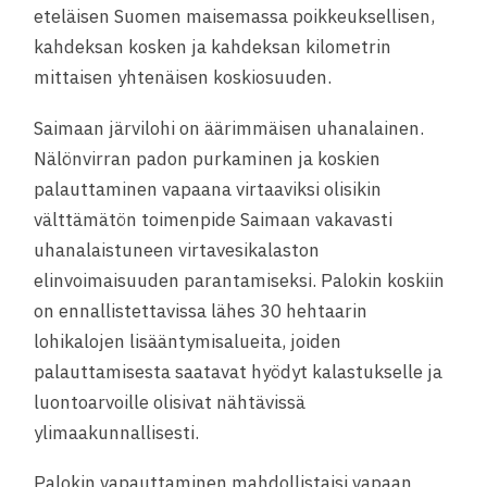
eteläisen Suomen maisemassa poikkeuksellisen,
kahdeksan kosken ja kahdeksan kilometrin
mittaisen yhtenäisen koskiosuuden.
Saimaan järvilohi on äärimmäisen uhanalainen.
Nälönvirran padon purkaminen ja koskien
palauttaminen vapaana virtaaviksi olisikin
välttämätön toimenpide Saimaan vakavasti
uhanalaistuneen virtavesikalaston
elinvoimaisuuden parantamiseksi. Palokin koskiin
on ennallistettavissa lähes 30 hehtaarin
lohikalojen lisääntymisalueita, joiden
palauttamisesta saatavat hyödyt kalastukselle ja
luontoarvoille olisivat nähtävissä
ylimaakunnallisesti.
Palokin vapauttaminen mahdollistaisi vapaan