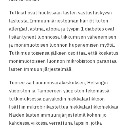
Tutkijat ovat huolissaan lasten vastustuskyvyn
laskusta. Immuunijärjestelmän häiriöt kuten
allergiat, astma, atopia ja tyypin 1 diabetes ovat
lisääntyneet luonnossa liikkumisen vähenemisen
ja monimuotoisen luonnon hupenemisen myötä.
Tutkimus toisensa jälkeen osoittaa, että kosketus
monimuotoiseen luonnon mikrobistoon parantaa
lasten immuunijärjestelmää.
Tuoreessa Luonnonvarakeskuksen, Helsingin
yliopiston ja Tampereen yliopiston tekemässä
tutkimuksessa päiväkodin hiekkalaatikkoon
lisättiin mikrobirikastettua hiekkalaatikkohiekkaa.
Näiden lasten immuunijärjestelmä koheni jo
kahdessa viikossa verrattuna lapsiin, jotka