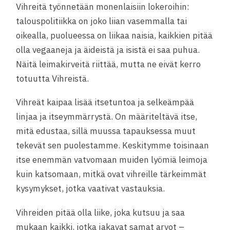
Vihreitä työnnetään monenlaisiin lokeroihin:
talouspolitiikka on joko liian vasemmalla tai
oikealla, puolueessa on liikaa naisia, kaikkien pitää
olla vegaaneja ja äideistä ja isistä ei saa puhua.
Näitä leimakirveitä riittää, mutta ne eivät kerro
totuutta Vihreistä.
Vihreät kaipaa lisää itsetuntoa ja selkeämpää
linjaa ja itseymmärrystä. On määriteltävä itse,
mitä edustaa, sillä muussa tapauksessa muut
tekevät sen puolestamme. Keskitymme toisinaan
itse enemmän vatvomaan muiden lyömiä leimoja
kuin katsomaan, mitkä ovat vihreille tärkeimmät
kysymykset, jotka vaativat vastauksia.
Vihreiden pitää olla liike, joka kutsuu ja saa
mukaan kaikki, jotka jakavat samat arvot –