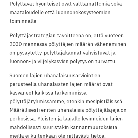
Pölyttävät hyönteiset ovat välttämättömiä sekä
maataloudelle että luonnonekosysteemien
toiminnalle.
Pölyttäjästrategian tavoitteena on, että vuoteen
2030 mennessä pölyttäjien määrän väheneminen
on pysäytetty, pölyttäjäkannat vahvistuvat ja
luonnon- ja viljelykasvien pölytys on turvattu.
Suomen lajien uhanalaisuusarviointien
perusteella uhanalaisten lajien määrät ovat
kasvaneet kaikissa tärkeimmissä
pölyttäjäryhmissämme, etenkin mesipistiäisissä.
Määrällisesti eniten uhanalaisia pölyttäjälajeja on
perhosissa. Yleisten ja laajalle levinneiden lajien
mahdollisesti suuristakin kannanmuutoksista
meillä ei kuitenkaan ole riittävästi tietoa.