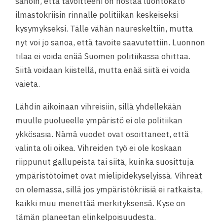
sanoin, että tavoitteeni on nostaa luontokato
ilmastokriisin rinnalle politiikan keskeiseksi
kysymykseksi. Tälle vähän naureskeltiin, mutta
nyt voi jo sanoa, että tavoite saavutettiin. Luonnon
tilaa ei voida enää Suomen politiikassa ohittaa.
Siitä voidaan kiistellä, mutta enää siitä ei voida
vaieta.
Lähdin aikoinaan vihreisiin, sillä yhdellekään
muulle puolueelle ympäristö ei ole politiikan
ykkösasia. Nämä vuodet ovat osoittaneet, että
valinta oli oikea. Vihreiden työ ei ole koskaan
riippunut gallupeista tai siitä, kuinka suosittuja
ympäristötoimet ovat mielipidekyselyissä. Vihreät
on olemassa, sillä jos ympäristökriisiä ei ratkaista,
kaikki muu menettää merkityksensä. Kyse on
tämän planeetan elinkelpoisuudesta.