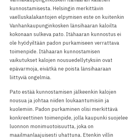
kunnostamisesta. Helsingin merkittävin
vaelluskalakantojen elpymisen este on kuitenkin
Vanhankaupunginkosken länsihaaran kaloilta
kokonaan sulkeva pato. Itähaaran kunnostus ei
ole hyödyiltään padon purkamiseen verrattava
toimenpide. Itähaaran kunnostamisen
vaikutukset kalojen nousuedellytyksiin ovat
epävarmoja, eivätkä ne poista länsihaaraan
liittyviä ongelmia.
Pato estää kunnostamisen jälkeenkin kalojen
nousua ja johtaa niiden loukaantumisiin ja
kuolemiin. Padon purkaminen olisi merkittävä
konkreettinen toimenpide, jolla kaupunki suojelee
luonnon monimuotoisuutta, joka on
maailmanlaajuisesti uhattuna. Etenkin villin