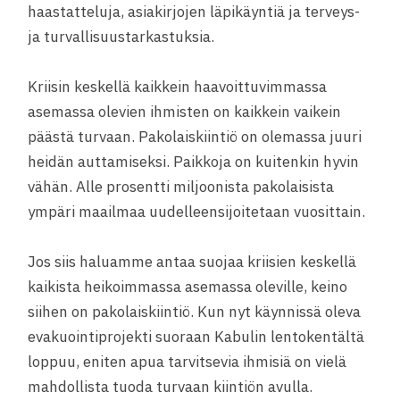
haastatteluja, asiakirjojen läpikäyntiä ja terveys-
ja turvallisuustarkastuksia.
Kriisin keskellä kaikkein haavoittuvimmassa
asemassa olevien ihmisten on kaikkein vaikein
päästä turvaan. Pakolaiskiintiö on olemassa juuri
heidän auttamiseksi. Paikkoja on kuitenkin hyvin
vähän. Alle prosentti miljoonista pakolaisista
ympäri maailmaa uudelleensijoitetaan vuosittain.
Jos siis haluamme antaa suojaa kriisien keskellä
kaikista heikoimmassa asemassa oleville, keino
siihen on pakolaiskiintiö. Kun nyt käynnissä oleva
evakuointiprojekti suoraan Kabulin lentokentältä
loppuu, eniten apua tarvitsevia ihmisiä on vielä
mahdollista tuoda turvaan kiintiön avulla.