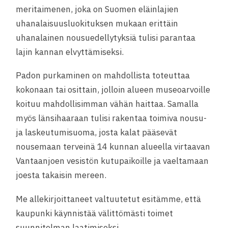
meritaimenen, joka on Suomen eläinlajien
uhanalaisuusluokituksen mukaan erittäin
uhanalainen nousuedellytyksiä tulisi parantaa
lajin kannan elvyttämiseksi.
Padon purkaminen on mahdollista toteuttaa
kokonaan tai osittain, jolloin alueen museoarvoille
koituu mahdollisimman vähän haittaa. Samalla
myös länsihaaraan tulisi rakentaa toimiva nousu-
ja laskeutumisuoma, josta kalat pääsevät
nousemaan terveinä 14 kunnan alueella virtaavan
Vantaanjoen vesistön kutupaikoille ja vaeltamaan
joesta takaisin mereen.
Me allekirjoittaneet valtuutetut esitämme, että
kaupunki käynnistää välittömästi toimet
suunnitelman laatimiseksi