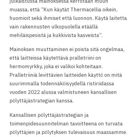
julkaistussa mainoksessa kerrotaan muun
muassa, että ”Kun käytät Thermacellia oikein,
huomioit sekä ihmiset että luonnon. Käytä laitetta
vain rakennusten ulkopuolella etäällä
mehiläispesistä ja kukkivista kasveista”.
Mainoksen muuttaminen ei poista sitä ongelmaa,
että laitteissa käytettävä pralletriini on
hermomyrkky, joka ei valikoi kohteitaan.
Pralletriiniä levittävien laitteiden käyttö on mitä
suurimmalla todennäköisyydellä ristiriidassa
vuoden 2022 alussa valmistuneen kansallisen
pölyttäjästrategian kanssa.
Kansallisen pölyttäjästrategian ja
toimenpidesuunnitelman tavoitteena on turvata
pölyttäjien ja pölytyksen tulevaisuus maassamme.