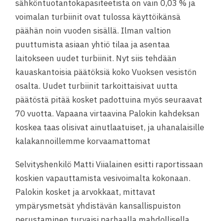
sähköntuotantokapasiteetista on vain 0,03 % ja
voimalan turbiinit ovat tulossa käyttöikänsä
päähän noin vuoden sisällä. Ilman valtion
puuttumista asiaan yhtiö tilaa ja asentaa
laitokseen uudet turbiinit. Nyt siis tehdään
kauaskantoisia päätöksiä koko Vuoksen vesistön
osalta. Uudet turbiinit tarkoittaisivat uutta
päätöstä pitää kosket padottuina myös seuraavat
70 vuotta. Vapaana virtaavina Palokin kahdeksan
koskea taas olisivat ainutlaatuiset, ja uhanalaisille
kalakannoillemme korvaamattomat
Selvityshenkilö Matti Viialainen esitti raportissaan
koskien vapauttamista vesivoimalta kokonaan.
Palokin kosket ja arvokkaat, mittavat
ympärysmetsät yhdistävän kansallispuiston
perustaminen turvaisi parhaalla mahdollisella