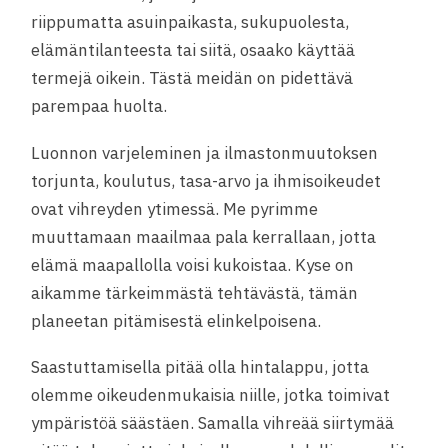
riippumatta asuinpaikasta, sukupuolesta,
elämäntilanteesta tai siitä, osaako käyttää
termejä oikein. Tästä meidän on pidettävä
parempaa huolta.
Luonnon varjeleminen ja ilmastonmuutoksen
torjunta, koulutus, tasa-arvo ja ihmisoikeudet
ovat vihreyden ytimessä. Me pyrimme
muuttamaan maailmaa pala kerrallaan, jotta
elämä maapallolla voisi kukoistaa. Kyse on
aikamme tärkeimmästä tehtävästä, tämän
planeetan pitämisestä elinkelpoisena.
Saastuttamisella pitää olla hintalappu, jotta
olemme oikeudenmukaisia niille, jotka toimivat
ympäristöä säästäen. Samalla vihreää siirtymää