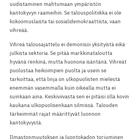
uudistaminen mahtumaan ympäristön
kantokyvyn raameihin. Se talouspolitiikka ei ole
kokoomuslaista tai sosialidemokraattista, vaan
vihreää.
Vihreä talousajattelu ei demonisoi yksityistä eikä
julkista sektoria. Se pitää markkinataloutta
hyvänä renkinä, mutta huonona isäntänä. Vihreät
puolustaa heikoimpien puolta ja usein se
tarkoittaa, että linja on ulkopuolisten mielestä
enemmän vasemmalla kuin oikealla mutta ei
suinkaan aina. Keskiviivasta sen ei pitäisi olla kovin
kaukana ulkopuolisenkaan silmissä. Talouden
tärkeimmät rajat määrittyvät luonnon
kantokyvystä.
Ilmastonmuutoksen ja luontokadon torjuminen