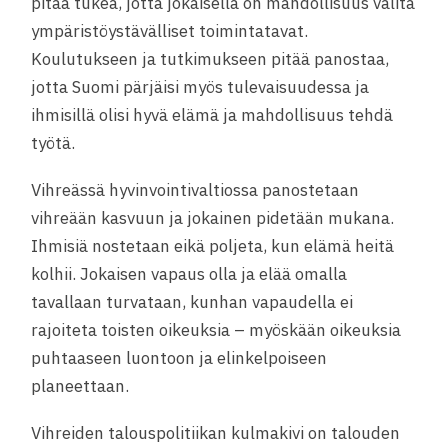
pitää tukea, jotta jokaisella on mahdollisuus valita
ympäristöystävälliset toimintatavat.
Koulutukseen ja tutkimukseen pitää panostaa,
jotta Suomi pärjäisi myös tulevaisuudessa ja
ihmisillä olisi hyvä elämä ja mahdollisuus tehdä
työtä.
Vihreässä hyvinvointivaltiossa panostetaan
vihreään kasvuun ja jokainen pidetään mukana.
Ihmisiä nostetaan eikä poljeta, kun elämä heitä
kolhii. Jokaisen vapaus olla ja elää omalla
tavallaan turvataan, kunhan vapaudella ei
rajoiteta toisten oikeuksia – myöskään oikeuksia
puhtaaseen luontoon ja elinkelpoiseen
planeettaan.
Vihreiden talouspolitiikan kulmakivi on talouden