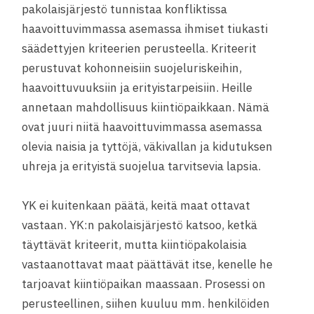
pakolaisjärjestö tunnistaa konfliktissa
haavoittuvimmassa asemassa ihmiset tiukasti
säädettyjen kriteerien perusteella. Kriteerit
perustuvat kohonneisiin suojeluriskeihin,
haavoittuvuuksiin ja erityistarpeisiin. Heille
annetaan mahdollisuus kiintiöpaikkaan. Nämä
ovat juuri niitä haavoittuvimmassa asemassa
olevia naisia ja tyttöjä, väkivallan ja kidutuksen
uhreja ja erityistä suojelua tarvitsevia lapsia.
YK ei kuitenkaan päätä, keitä maat ottavat
vastaan. YK:n pakolaisjärjestö katsoo, ketkä
täyttävät kriteerit, mutta kiintiöpakolaisia
vastaanottavat maat päättävät itse, kenelle he
tarjoavat kiintiöpaikan maassaan. Prosessi on
perusteellinen, siihen kuuluu mm. henkilöiden