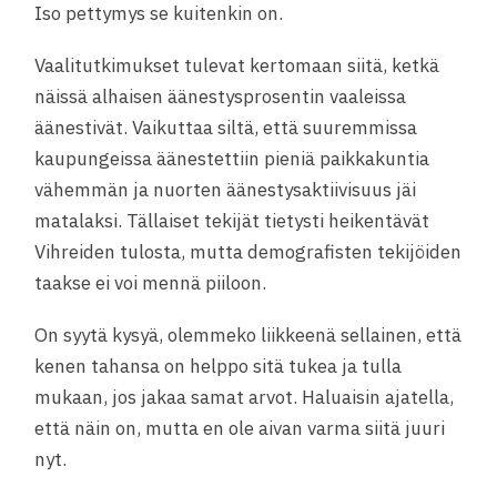
Iso pettymys se kuitenkin on.
Vaalitutkimukset tulevat kertomaan siitä, ketkä
näissä alhaisen äänestysprosentin vaaleissa
äänestivät. Vaikuttaa siltä, että suuremmissa
kaupungeissa äänestettiin pieniä paikkakuntia
vähemmän ja nuorten äänestysaktiivisuus jäi
matalaksi. Tällaiset tekijät tietysti heikentävät
Vihreiden tulosta, mutta demografisten tekijöiden
taakse ei voi mennä piiloon.
On syytä kysyä, olemmeko liikkeenä sellainen, että
kenen tahansa on helppo sitä tukea ja tulla
mukaan, jos jakaa samat arvot. Haluaisin ajatella,
että näin on, mutta en ole aivan varma siitä juuri
nyt.