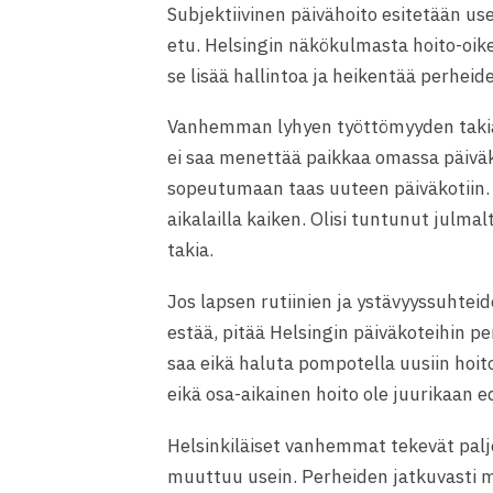
Subjektiivinen päivähoito esitetään us
etu. Helsingin näkökulmasta hoito-oike
se lisää hallintoa ja heikentää perheid
Vanhemman lyhyen työttömyyden takia
ei saa menettää paikkaa omassa päiväk
sopeutumaan taas uuteen päiväkotiin.
aikalailla kaiken. Olisi tuntunut julma
takia.
Jos lapsen rutiinien ja ystävyyssuhte
estää, pitää Helsingin päiväkoteihin pe
saa eikä haluta pompotella uusiin hoito
eikä osa-aikainen hoito ole juurikaan 
Helsinkiläiset vanhemmat tekevät palj
muuttuu usein. Perheiden jatkuvasti m