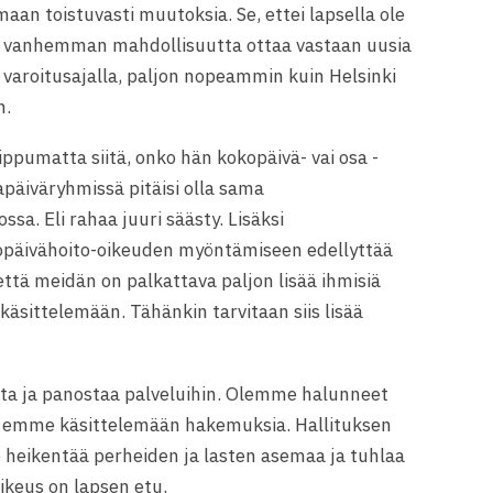
an toistuvasti muutoksia. Se, ettei lapsella ole
aa vanhemman mahdollisuutta ottaa vastaan uusia
ä varoitusajalla, paljon nopeammin kuin Helsinki
n.
ippumatta siitä, onko hän kokopäivä- vai osa -
apäiväryhmissä pitäisi olla sama
sa. Eli rahaa juuri säästy. Lisäksi
opäivähoito-oikeuden myöntämiseen edellyttää
että meidän on palkattava paljon lisää ihmisiä
sittelemään. Tähänkin tarvitaan siis lisää
osta ja panostaa palveluihin. Olemme halunneet
a, emme käsittelemään hakemuksia. Hallituksen
Se heikentää perheiden ja lasten asemaa ja tuhlaa
oikeus on lapsen etu.