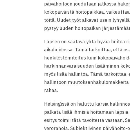
päivähoitoon joudutaan jatkossa hakema
kokopäiväistä hoitopaikkaa, vaikeutt
töitä. Uudet työt alkavat usein lyhyell
pystyy uuden hoitopaikan järjestämää
Lapsen on saatava yhtä hyvää hoitoa ri
aikahoidossa. Tämä tarkoittaa, että os
henkilöstömitoitus kuin kokopäivähoidos
harkinnanvaraisuuden lisääminen kok
myös lisää hallintoa. Tämä tarkoittaa, 
hallintoon muutoksenhakulomakkeita kä
rahaa.
Helsingissä on haluttu karsia hallinn
palkata lisää ihmisiä hoitamaan lapsi
esitys toimii tätä tavoitetta vastaan. 
verorahoja. Subjektiivinen päivähoito-