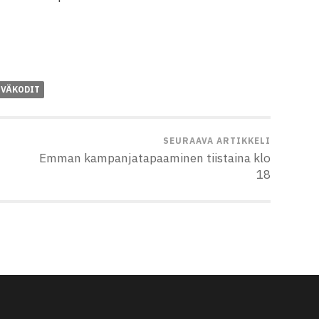
IVÄKODIT
SEURAAVA ARTIKKELI
Emman kampanjatapaaminen tiistaina klo
18