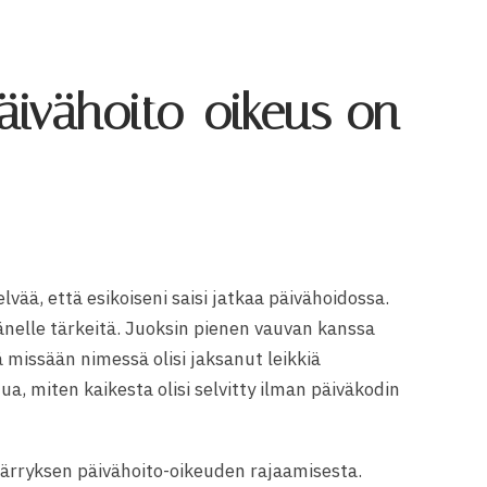
päivähoito-oikeus on
elvää, että esikoiseni saisi jatkaa päivähoidossa.
 hänelle tärkeitä. Juoksin pienen vauvan kanssa
 missään nimessä olisi jaksanut leikkiä
ua, miten kaikesta olisi selvitty ilman päiväkodin
ärryksen päivähoito-oikeuden rajaamisesta.