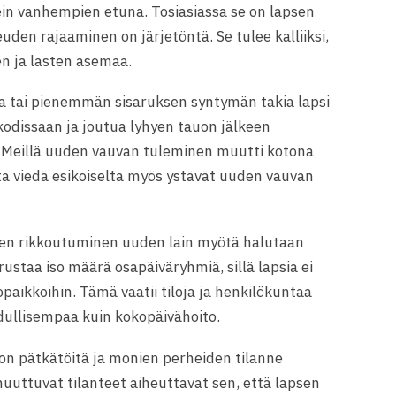
ein vanhempien etuna. Tosiasiassa se on lapsen
uden rajaaminen on järjetöntä. Se tulee kalliiksi,
en ja lasten asemaa.
 tai pienemmän sisaruksen syntymän takia lapsi
odissaan ja joutua lyhyen tauon jälkeen
 Meillä uuden vauvan tuleminen muutti kotona
lta viedä esikoiselta myös ystävät uuden vauvan
iden rikkoutuminen uuden lain myötä halutaan
rustaa iso määrä osapäiväryhmiä, sillä lapsia ei
paikkoihin. Tämä vaatii tiloja ja henkilökuntaa
edullisempaa kuin kokopäivähoito.
on pätkätöitä ja monien perheiden tilanne
uuttuvat tilanteet aiheuttavat sen, että lapsen