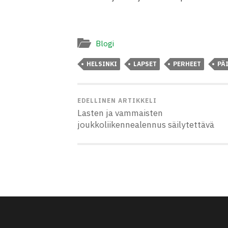
Blogi
HELSINKI
LAPSET
PERHEET
PÄ
EDELLINEN ARTIKKELI
Lasten ja vammaisten
joukkoliikennealennus säilytettävä