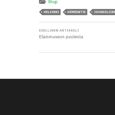
Blogi
HELSINKI
HÄMEENTIE
JOUKKOLIIK
EDELLINEN ARTIKKELI
Eläinmuseon puolesta