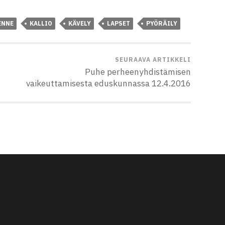
ENNE
KALLIO
KÄVELY
LAPSET
PYÖRÄILY
SEURAAVA ARTIKKELI
Puhe perheenyhdistämisen
vaikeuttamisesta eduskunnassa 12.4.2016