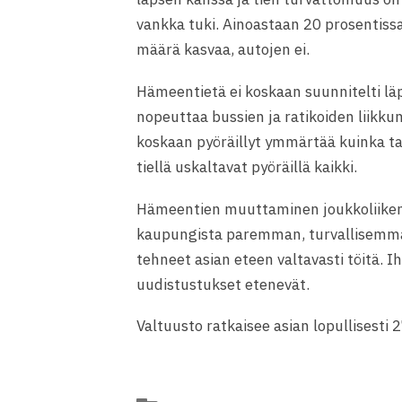
vankka tuki. Ainoastaan 20 prosentiss
määrä kasvaa, autojen ei.
Hämeentietä ei koskaan suunnitelti läpi
nopeuttaa bussien ja ratikoiden liikk
koskaan pyöräillyt ymmärtää kuinka ta
tiellä uskaltavat pyöräillä kaikki.
Hämeentien muuttaminen joukkoliikente
kaupungista paremman, turvallisemma
tehneet asian eteen valtavasti töitä. I
uudistustukset etenevät.
Valtuusto ratkaisee asian lopullisesti 2