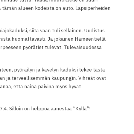
a tämän alueen kodeista on auto. Lapsiperheiden
ajokaduksi, siitä vaan tuli sellainen. Uudistus
umista huomattavasti. Ja jokainen Hämeentiellä
rpeeseen pyörätiet tulevat. Tulevaisuudessa
en, pyöräilyn ja kävelyn kaduksi tekee tästä
n ja terveellisemmän kaupungin. Vihreät ovat
hanaa, että näinä päivinä myös hyvät
7.4. Silloin on helppoa äänestää ”Kyllä”!