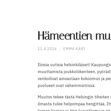
Hämeentien muu
11.4.2016
/
EMMA KARI
Iloisia uutisia helsinkiläiset! Kaupung
muuttamista joukkoliikenteen, pyöräil
venkoilivat ainoastaan kokoomus ja p
puolueet ovat vähemmistössä.
Muutos tekee tästä Helsingin tiheiten
ilmasta tulee helpompaa hengittää. I
lapsen kanssa ja tien turvattomuus on