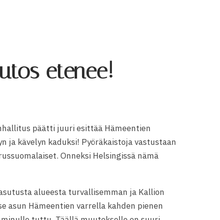
tos etenee!
inhallitus päätti juuri esittää Hämeentien
yn ja kävelyn kaduksi! Pyöräkaistoja vastustaan
erussuomalaiset. Onneksi Helsingissä nämä
 asutusta alueesta turvallisemman ja Kallion
tse asun Hämeentien varrella kahden pienen
 minull
e tuttu. Täällä muutokselle on suuri