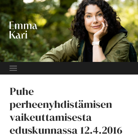
EMMA
KARI
Toggle
mobile
menu
Puhe
perheenyhdistämisen
vaikeuttamisesta
eduskunnassa 12.4.2016