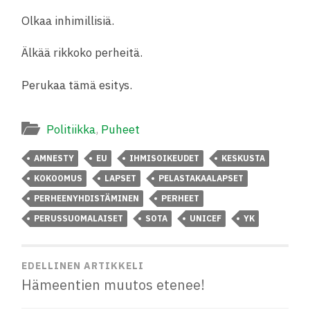
Olkaa inhimillisiä.
Älkää rikkoko perheitä.
Perukaa tämä esitys.
Politiikka
,
Puheet
AMNESTY
EU
IHMISOIKEUDET
KESKUSTA
KOKOOMUS
LAPSET
PELASTAKAALAPSET
PERHEENYHDISTÄMINEN
PERHEET
PERUSSUOMALAISET
SOTA
UNICEF
YK
EDELLINEN ARTIKKELI
Hämeentien muutos etenee!