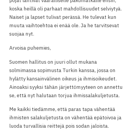
pojat lähtivät vaaralliselle pakomatkalle ensin,
koska heillä oli parhaat mahdollisuudet selviytyä.
Naiset ja lapset tulivat perässä. He tulevat kun
muuta vaihtoehtoa ei enää ole. Ja he tarvitsevat
suojaa nyt.
Arvoisa puhemies,
Suomen hallitus on juuri ollut mukana
solmimassa sopimusta Turkin kanssa, jossa on
hylätty kansainvälinen oikeus ja ihmisoikeudet.
Ainoaksi syyksi tähän järjettömyyteen on annettu
se, että nyt halutaan torjua ihmissalakuljetusta.
Me kaikki tiedämme, että paras tapa vähentää
ihmisten salakuljetusta on vähentää epätoivoa ja
luoda turvallisia reittejä pois sodan jaloista.