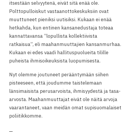
itsestään selvyytenä, eivät sitä enää ole.
Polttopulloiskut vastaanottokeskuksiin ovat
muuttuneet pieniksi uutisiksi. Kukaan ei enää
hetkahda, kun entinen kansanedustaja toteaa
kannattavansa ”lopullista kollektiivista
ratkaisua”, eli maahanmuuttajien kansanmurhaa.
Kukaan ei edes vaadi hallituspuolueita tilille
puheista ihmisoikeuksista luopumisesta.
Nyt olemme joutuneet perääntymään siihen
pisteeseen, että joudumme taistelemaan
länsimaisista perusarvoista, ihmisyydestä ja tasa-
arvosta. Maahanmuuttajat eivät ole näitä arvoja
vaarantaneet, vaan meidän omat supisuomalaiset
poliitikkomme.