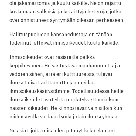
ole jakamattomia ja kuulu kaikille. Ne on rajattu
koskemaan valkoisia ja kristittyjä heteroja, jotka
ovat onnistuneet syntymään oikeaan perheeseen.
Hallituspuolueen kansanedustaja on tänään
todennut, etteivät ihmisoikeudet kuulu kaikille.
Ihmisoikeudet ovat rasisteille pelkkä
keppihevonen. He vastustava maahanmuuttajia
vedoten siihen, että eri kulttuureista tulevat
ihmiset eivät välttämättä jaa meidän
ihmisoikeuskäsitystämme. Todellisuudessa heille
ihmisoikeudet ovat yhtä merkityksettömiä kuin
naisten oikeudet. Ne kiinnostavat vain silloin kun
niiden avulla voidaan lyödä jotain ihmisryhmää.
Ne asiat, joita minä olen pitänyt koko elämäni