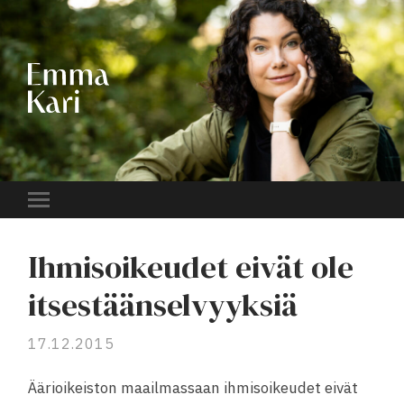
EMMA
KARI
Toggle
mobile
menu
Ihmisoikeudet eivät ole
itsestäänselvyyksiä
17.12.2015
Äärioikeiston maailmassaan ihmisoikeudet eivät