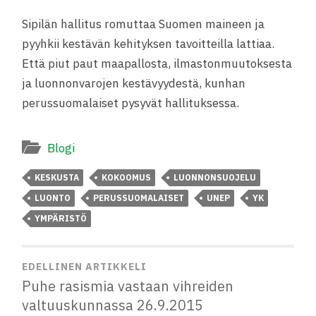
Sipilän hallitus romuttaa Suomen maineen ja
pyyhkii kestävän kehityksen tavoitteilla lattiaa.
Että piut paut maapallosta, ilmastonmuutoksesta
ja luonnonvarojen kestävyydestä, kunhan
perussuomalaiset pysyvät hallituksessa.
Blogi
KESKUSTA
KOKOOMUS
LUONNONSUOJELU
LUONTO
PERUSSUOMALAISET
UNEP
YK
YMPÄRISTÖ
EDELLINEN ARTIKKELI
Puhe rasismia vastaan vihreiden
valtuuskunnassa 26.9.2015