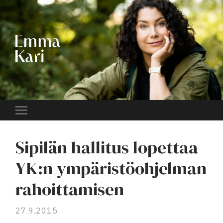
EMMA
KARI
Toggle
mobile
menu
Sipilän hallitus lopettaa
YK:n ympäristöohjelman
rahoittamisen
27.9.2015