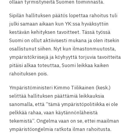
ollaan tyrmistyneitä Suomen toiminnasta.
Sipilän hallituksen päätös lopettaa rahoitus tuli
julki samaan aikaan kun YK:ssa hyväksyttiin
kestävän kehityksen tavoitteet. Tässä työssä
Suomi on ollut aktiivisesti mukana ja olen itsekin
osallistunut siihen. Nyt kun ilmastonmuutosta,
ympäristökriisejä ja köyhyyttä torjuvia tavoitteita
pitäisi alkaa toteuttaa, Suomi leikkaa kaiken
rahoituksen pois.
Ympäristöministeri Kimmo Tiilikainen (kesk.)
selittää hallituksen päättämiä leikkauksia
sanomalla, että ”tämä ympäristöpolitiikka ei ole
pelkkää rahaa, vaan käytännönläheistä
tekemistä”. Ongelma vaan on se, ettei maailman
ympäristöongelmia ratkota ilman rahoitusta.