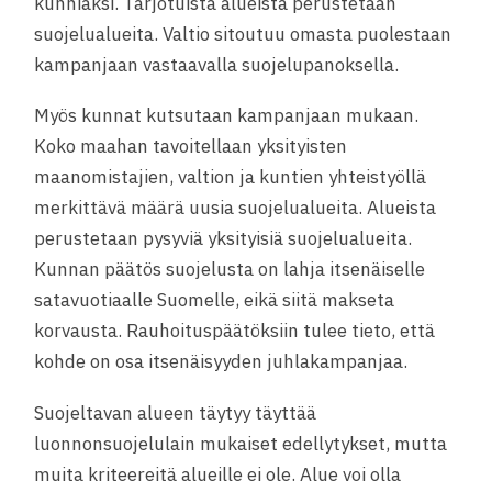
kunniaksi. Tarjotuista alueista perustetaan
suojelualueita. Valtio sitoutuu omasta puolestaan
kampanjaan vastaavalla suojelupanoksella.
Myös kunnat kutsutaan kampanjaan mukaan.
Koko maahan tavoitellaan yksityisten
maanomistajien, valtion ja kuntien yhteistyöllä
merkittävä määrä uusia suojelualueita. Alueista
perustetaan pysyviä yksityisiä suojelualueita.
Kunnan päätös suojelusta on lahja itsenäiselle
satavuotiaalle Suomelle, eikä siitä makseta
korvausta. Rauhoituspäätöksiin tulee tieto, että
kohde on osa itsenäisyyden juhlakampanjaa.
Suojeltavan alueen täytyy täyttää
luonnonsuojelulain mukaiset edellytykset, mutta
muita kriteereitä alueille ei ole. Alue voi olla