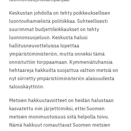
Keskustan johdolla on tehty poikkeuksellisen
luontovihamielistä politiikkaa. Suhteellisesti
suurimmat budjettileikkaukset on tehty
luonnonsuojeluun. Keskusta halusi
hallitusneuvotteluissa lopettaa
ympäristöministeriön, mutta onneksi tämä
onnistuttiin torppaamaan. Kymmeniätuhansia
hehtaareja hakkuilta suojattua valtion metsiä on
nyt siirretty ympäristöministeriön alaisuudesta
talouskäyttöön.
Metsien hakkuutavoitteet on heidän halustaan
kasvatettu niin järjettömiksi, ettei Suomen
metsien monimuotoisuus siitä helpolla toivu.
Nämä hakkuut romauttavat Suomen metsien