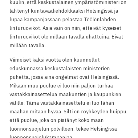
kuulin, että keskustalainen ympäristöministeri on
lähtenyt kuntavaaliehdokkaaksi Helsingissä ja
lupaa kampanjassaan pelastaa Töölönlahden
linturuovikot. Asia vain on niin, etteivät kyseiset
linturuovikot ole millään tavalla uhattuina. Eivät
millään tavalla.
Viimeiset kaksi vuotta olen kuunnellut
eduskunnassa keskustalaisten ministerien
puhetta, j
ossa aina ongelmat ovat Helsingissä.
Mikään muu puolue ei luo niin paljon turhaa
vastakkainasettelua maakuntien ja kaupunkien
välille. Tämä vastakkainasettelu ei luo tähän
maahan mitään hyvää. Silti on röyhkeyden huippu,
että puolue, joka on pistänyt koko maan
luonnonsuojelun polvilleen, tekee Helsingissä
luonnonsuojelukampanjaa.