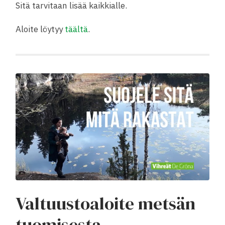
Sitä tarvitaan lisää kaikkialle.
Aloite löytyy
täältä
.
Valtuustoaloite metsän
tuomisesta