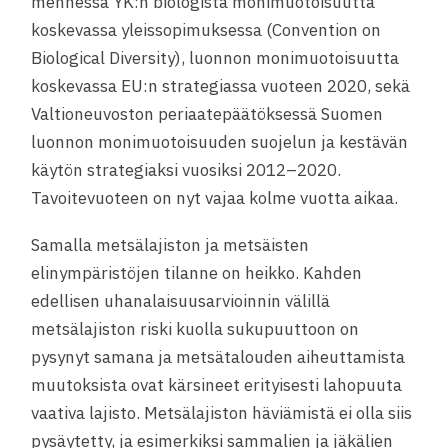
mennessä YK:n biologista monimuotoisuutta
koskevassa yleissopimuksessa (Convention on
Biological Diversity), luonnon monimuotoisuutta
koskevassa EU:n strategiassa vuoteen 2020, sekä
Valtioneuvoston periaatepäätöksessä Suomen
luonnon monimuotoisuuden suojelun ja kestävän
käytön strategiaksi vuosiksi 2012–2020.
Tavoitevuoteen on nyt vajaa kolme vuotta aikaa.
Samalla metsälajiston ja metsäisten
elinympäristöjen tilanne on heikko. Kahden
edellisen uhanalaisuusarvioinnin välillä
metsälajiston riski kuolla sukupuuttoon on
pysynyt samana ja metsätalouden aiheuttamista
muutoksista ovat kärsineet erityisesti lahopuuta
vaativa lajisto. Metsälajiston häviämistä ei olla siis
pysäytetty, ja esimerkiksi sammalien ja jäkälien