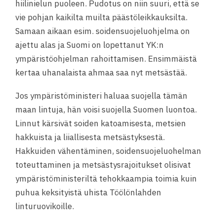
hiilinielun puoleen. Pudotus on niin suuri, että se
vie pohjan kaikilta muilta päästöleikkauksilta.
Samaan aikaan esim. soidensuojeluohjelma on
ajettu alas ja Suomi on lopettanut YK:n
ympäristöohjelman rahoittamisen. Ensimmäistä
kertaa uhanalaista ahmaa saa nyt metsästää.
Jos ympäristöministeri haluaa suojella tämän
maan lintuja, hän voisi suojella Suomen luontoa.
Linnut kärsivät soiden katoamisesta, metsien
hakkuista ja liiallisesta metsästyksestä.
Hakkuiden vähentäminen, soidensuojeluohelman
toteuttaminen ja metsästysrajoitukset olisivat
ympäristöministeriltä tehokkaampia toimia kuin
puhua keksityistä uhista Töölönlahden
linturuovikoille.