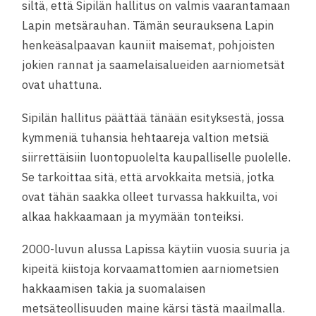
siltä, että Sipilän hallitus on valmis vaarantamaan
Lapin metsärauhan. Tämän seurauksena Lapin
henkeäsalpaavan kauniit maisemat, pohjoisten
jokien rannat ja saamelaisalueiden aarniometsät
ovat uhattuna.
Sipilän hallitus päättää tänään esityksestä, jossa
kymmeniä tuhansia hehtaareja valtion metsiä
siirrettäisiin luontopuolelta kaupalliselle puolelle.
Se tarkoittaa sitä, että arvokkaita metsiä, jotka
ovat tähän saakka olleet turvassa
hakkuilta, voi
alkaa hakkaamaan ja myymään tonteiksi.
2000-luvun alussa Lapissa käytiin vuosia suuria ja
kipeitä kiistoja korvaamattomien aarniometsien
hakkaamisen takia ja suomalaisen
metsäteollisuuden maine kärsi tästä maailmalla.