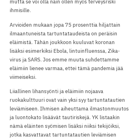
mutta se voi olla näin ollen myös terveysriski
ihmisille.
Arvioiden mukaan jopa 75 prosenttia hiljattain
ilmaantuneista tartuntataudeista on peräisin
eläimistä. Tähän joukkoon kuuluvat koronan
lisäksi esimerkiksi Ebola, lintuinfluenssa, Zika-
virus ja SARS. Jos emme muuta suhdettamme
eläimiin lienee varmaa, ettei tämä pandemia jää
viimeiseksi.
Liiallinen lihansyönti ja eläimiin nojaava
ruokakulttuuri ovat vain yksi syy tartuntatautien
leviämiseen. Ihmisen aiheuttama ilmastonmuutos
ja luontokato lisäävät tautiriskejä. YK listaakin
nämä eläinten syömisen lisäksi niiksi tekijöiksi,
jotka kasvattavat tartuntatautien leviämisen