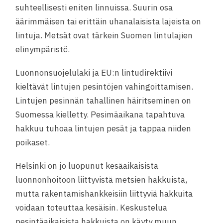
suhteellisesti eniten linnuissa. Suurin osa
äärimmäisen tai erittäin uhanalaisista lajeista on
lintuja. Metsät ovat tärkein Suomen lintulajien
elinympäristö.
Luonnonsuojelulaki ja EU:n lintudirektiivi
kieltävät lintujen pesintöjen vahingoittamisen.
Lintujen pesinnän tahallinen häiritseminen on
Suomessa kielletty. Pesimäaikana tapahtuva
hakkuu tuhoaa lintujen pesät ja tappaa niiden
poikaset.
Helsinki on jo luopunut kesäaikaisista
luonnonhoitoon liittyvistä metsien hakkuista,
mutta rakentamishankkeisiin liittyviä hakkuita
voidaan toteuttaa kesäisin. Keskustelua
pesintäaikaisista hakkuista on käyty muun