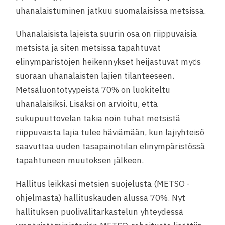
uhanalaistuminen jatkuu suomalaisissa metsissä.
Uhanalaisista lajeista suurin osa on riippuvaisia
metsistä ja siten metsissä tapahtuvat
elinympäristöjen heikennykset heijastuvat myös
suoraan uhanalaisten lajien tilanteeseen.
Metsäluontotyypeistä 70% on luokiteltu
uhanalaisiksi. Lisäksi on arvioitu, että
sukupuuttovelan takia noin tuhat metsistä
riippuvaista lajia tulee häviämään, kun lajiyhteisö
saavuttaa uuden tasapainotilan elinympäristössä
tapahtuneen muutoksen jälkeen.
Hallitus leikkasi metsien suojelusta (METSO -
ohjelmasta) hallituskauden alussa 70%. Nyt
hallituksen puolivälitarkastelun yhteydessä