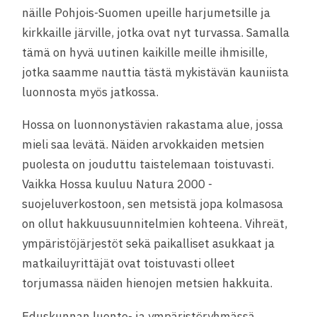
näille Pohjois-Suomen upeille harjumetsille ja
kirkkaille järville, jotka ovat nyt turvassa. Samalla
tämä on hyvä uutinen kaikille meille ihmisille,
jotka saamme nauttia tästä mykistävän kauniista
luonnosta myös jatkossa.
Hossa on luonnonystävien rakastama alue, jossa
mieli saa levätä. Näiden arvokkaiden metsien
puolesta on jouduttu taistelemaan toistuvasti.
Vaikka Hossa kuuluu Natura 2000 -
suojeluverkostoon, sen metsistä jop
a kolmasosa
on ollut hakkuusuunnitelmien kohteena. Vihreät,
ympäristöjärjestöt sekä paikalliset asukkaat ja
matkailuyrittäjät ovat toistuvasti olleet
torjumassa näiden hienojen metsien hakkuita.
Eduskunnan luonto- ja ympäristöryhmässä