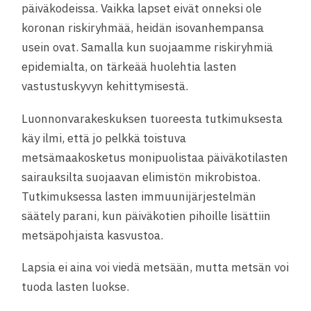
päiväkodeissa. Vaikka lapset eivät onneksi ole
koronan riskiryhmää, heidän isovanhempansa
usein ovat. Samalla kun suojaamme riskiryhmiä
epidemialta, on tärkeää huolehtia lasten
vastustuskyvyn kehittymisestä.
Luonnonvarakeskuksen tuoreesta tutkimuksesta
käy ilmi, että jo pelkkä toistuva
metsämaakosketus monipuolistaa päiväkotilasten
sairauksilta suojaavan elimistön mikrobistoa.
Tutkimuksessa lasten immuunijärjestelmän
säätely parani, kun päiväkotien pihoille lisättiin
metsäpohjaista kasvustoa.
Lapsia ei aina voi viedä metsään, mutta metsän voi
tuoda lasten luokse.