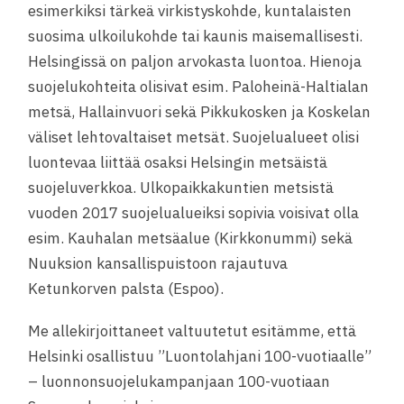
esimerkiksi tärkeä virkistyskohde, kuntalaisten
suosima ulkoilukohde tai kaunis maisemallisesti.
Helsingissä on paljon arvokasta luontoa. Hienoja
suojelukohteita olisivat esim. Paloheinä-Haltialan
metsä, Hallainvuori sekä Pikkukosken ja Koskelan
väliset lehtovaltaiset metsät. Suojelualueet olisi
luontevaa liittää osaksi Helsingin metsäistä
suojeluverkkoa. Ulkopaikkakuntien metsistä
vuoden 2017 suojelualueiksi sopivia voisivat olla
esim. Kauhalan metsäalue (Kirkkonummi) sekä
Nuuksion kansallispuistoon rajautuva
Ketunkorven palsta (Espoo).
Me allekirjoittaneet valtuutetut esitämme, että
Helsinki osallistuu ”Luontolahjani 100-vuotiaalle”
– luonnonsuojelukampanjaan 100-vuotiaan