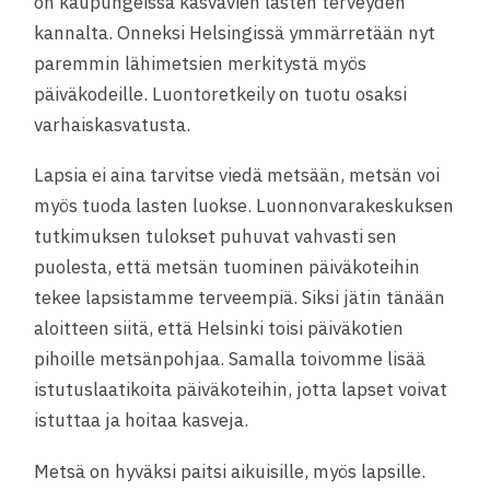
on kaupungeissa kasvavien lasten terveyden
kannalta. Onneksi Helsingissä ymmärretään nyt
paremmin lähimetsien merkitystä myös
päiväkodeille. Luontoretkeily on tuotu osaksi
varhaiskasvatusta.
Lapsia ei aina tarvitse viedä metsään, metsän voi
myös tuoda lasten luokse. Luonnonvarakeskuksen
tutkimuksen tulokset puhuvat vahvasti sen
puolesta, että metsän tuominen päiväkoteihin
tekee lapsistamme terveempiä. Siksi jätin tänään
aloitteen siitä, että Helsinki toisi päiväkotien
pihoille metsänpohjaa. Samalla toivomme lisää
istutuslaatikoita päiväkoteihin, jotta lapset voivat
istuttaa ja hoitaa kasveja.
Metsä on hyväksi paitsi aikuisille, myös lapsille.