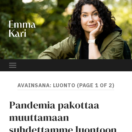
EMMA
KARI
Toggle
mobile
menu
AVAINSANA:
LUONTO
(PAGE 1 OF 2)
Pandemia pakottaa
muuttamaan
suhdettamme luontoon