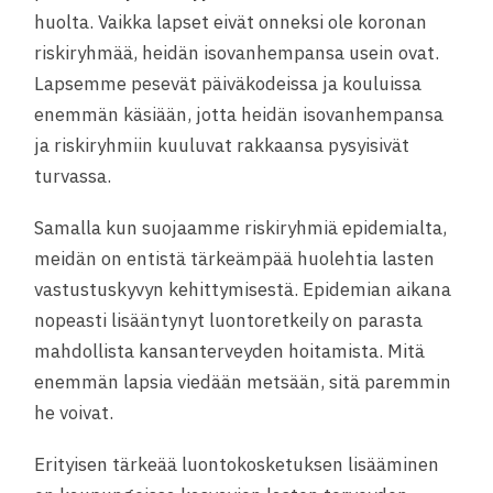
huolta. Vaikka lapset eivät onneksi ole koronan
riskiryhmää, heidän isovanhempansa usein ovat.
Lapsemme pesevät päiväkodeissa ja kouluissa
enemmän käsiään, jotta heidän isovanhempansa
ja riskiryhmiin kuuluvat rakkaansa pysyisivät
turvassa.
Samalla kun suojaamme riskiryhmiä epidemialta,
meidän on entistä tärkeämpää huolehtia lasten
vastustuskyvyn kehittymisestä. Epidemian aikana
nopeasti lisääntynyt luontoretkeily on parasta
mahdollista kansanterveyden hoitamista. Mitä
enemmän lapsia viedään metsään, sitä paremmin
he voivat.
Erityisen tärkeää luontokosketuksen lisääminen