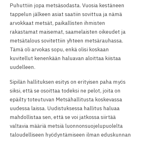
Puhuttiin jopa metsäsodasta. Vuosia kestäneen
tappelun jälkeen asiat saatiin sovittua ja nämä
arvokkaat metsät, paikallisten ihmisten
rakastamat maisemat, saamelaisten oikeudet ja
metsätalous sovitettiin yhteen metsärauhassa.
Tämä oli arvokas sopu, enkä olisi koskaan
kuvitellut kenenkään haluavan aloittaa kiistaa
uudelleen.
Sipilän hallituksen esitys on erityisen paha myös
siksi, että se osoittaa todeksi ne pelot, joita on
epäilty toteutuvan Metsähallitusta koskevassa
uudessa laissa. Uudistuksessa hallitus haluaa
mahdollistaa sen, että se voi jatkossa siirtää
valtavia määriä metsiä luonnonsuojelupuolelta
taloudelliseen hyödyntämiseen ilman eduskunnan