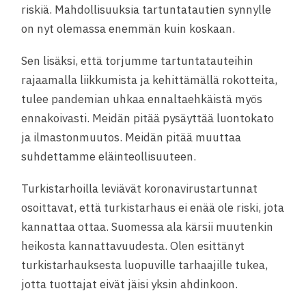
riskiä. Mahdollisuuksia tartuntatautien synnylle
on nyt olemassa enemmän kuin koskaan.
Sen lisäksi, että torjumme tartuntatauteihin
rajaamalla liikkumista ja kehittämällä rokotteita,
tulee pandemian uhkaa ennaltaehkäistä myös
ennakoivasti. Meidän pitää pysäyttää luontokato
ja ilmastonmuutos. Meidän pitää muuttaa
suhdettamme eläinteollisuuteen.
Turkistarhoilla leviävät koronavirustartunnat
osoittavat, että turkistarhaus ei enää ole riski, jota
kannattaa ottaa. Suomessa ala kärsii muutenkin
heikosta kannattavuudesta. Olen esittänyt
turkistarhauksesta luopuville tarhaajille tukea,
jotta tuottajat eivät jäisi yksin ahdinkoon.