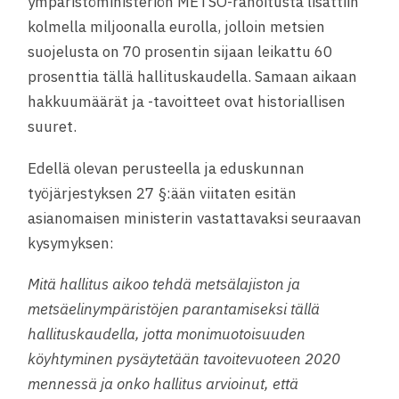
ympäristöministeriön METSO-rahoitusta lisättiin
kolmella miljoonalla eurolla, jolloin metsien
suojelusta on 70 prosentin sijaan leikattu 60
prosenttia tällä hallituskaudella. Samaan aikaan
hakkuumäärät ja -tavoitteet ovat historiallisen
suuret.
Edellä olevan perusteella ja eduskunnan
työjärjestyksen 27 §:ään viitaten esitän
asianomaisen ministerin vastattavaksi seuraavan
kysymyksen:
Mitä hallitus aikoo tehdä metsälajiston ja
metsäelinympäristöjen parantamiseksi tällä
hallituskaudella, jotta monimuotoisuuden
köyhtyminen pysäytetään tavoitevuoteen 2020
mennessä ja onko hallitus arvioinut, että