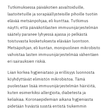
Tutkimuksessa päiväkotien asvaltoiduille,
laatoitetuille ja sorapäällysteisille pihoille tuotiin
elävää metsänpohjaa, eli kunttaa. Tutkimus
näytti, että päiväkotilasten immuunijärjestelmän
säätely paranee lyhyessä ajassa jo pelkästä
toistuvasta kosketuksesta elävään luontoon.
Metsäpohjan, eli kuntan, monipuolinen mikrobisto
vahvistaa lasten immuunijärjestelmää vähentäen
eri sairauksien riskiä.
Liian korkea hygieniataso ja erillisyys luonnosta
köyhdyttävät elimistön mikrobistoa. Tämä
puolestaan lisää immuunijärjestelmän häiriöitä,
kuten esimerkiksi allergioita, diabetesta ja
keliakiaa. Koronaepidemian aikana hygieniasta
pidetään hyvästä syystä entistä tiukemmin