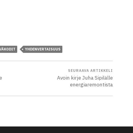
VÄKODIT
YHDENVERTAISUUS
SEURAAVA ARTIKKELI
e
Avoin kirje Juha Sipilälle
energiaremontista