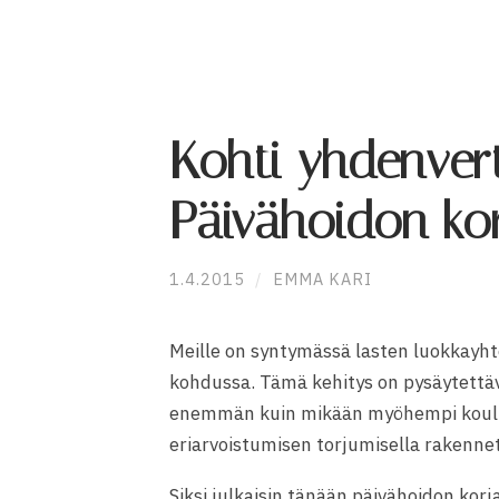
Kohti yhdenvert
Päivähoidon kor
1.4.2015
/
EMMA KARI
Meille on syntymässä lasten luokkayhte
kohdussa. Tämä kehitys on pysäytettä
enemmän kuin mikään myöhempi koulutu
eriarvoistumisen torjumisella rakenne
Siksi julkaisin tänään päivähoidon korj