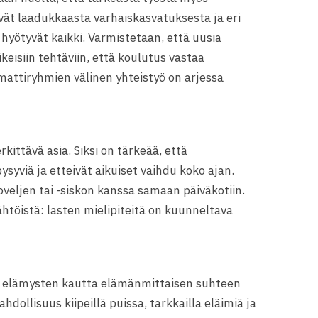
vät laadukkaasta varhaiskasvatuksesta ja eri
hyötyvät kaikki. Varmistetaan, että uusia
keisiin tehtäviin, että koulutus vastaa
mmattiryhmien välinen yhteistyö on arjessa
kittävä asia. Siksi on tärkeää, että
ysyviä ja etteivät aikuiset vaihdu koko ajan.
oveljen tai -siskon kanssa samaan päiväkotiin.
ähtöistä: lasten mielipiteitä on kuunneltava
ja elämysten kautta elämänmittaisen suhteen
dollisuus kiipeillä puissa, tarkkailla eläimiä ja