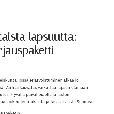
aista lapsuutta:
jauspaketti
iskunta, jossa eriarvoistuminen alkaa jo
vä. Varhaiskasvatus vaikuttaa lapsen elämään
s. Hyvällä päivähoidolla ja lasten
taan oikeudenmukaista ja tasa-arvoista Suomea.
auspaketin.