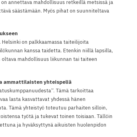
e on annettava mahdollisuus retkeillä metsissä ja
ittävä säästämään. Myös pihat on suunniteltava
stukseen
 Helsinki on palkkaamassa taiteilijoita
ökunnan kanssa taidetta. Etenkin niillä lapsilla,
n oltava mahdollisuus liikunnan tai taiteen
a ammattilaisten yhteispeliä
vatuskumppanuudesta”. Tämä tarkoittaa
evaa lasta kasvattavat yhdessä hänen
a. Tämä yhteistyö toteutuu parhaiten silloin,
oistensa työtä ja tukevat toinen toisiaan. Tällöin
stettuna ja hyväksyttynä aikuisten huolenpidon