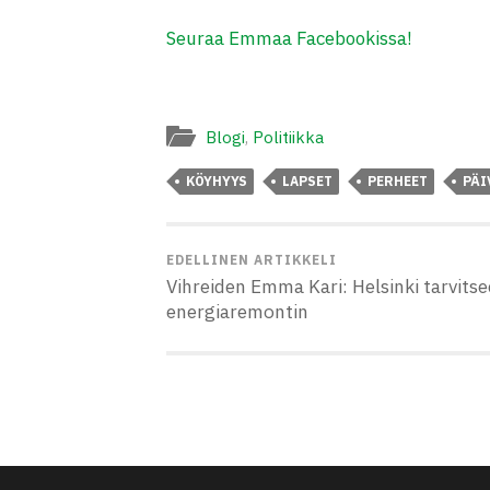
Seuraa Emmaa Facebookissa!
Blogi
,
Politiikka
KÖYHYYS
LAPSET
PERHEET
PÄI
EDELLINEN ARTIKKELI
Vihreiden Emma Kari: Helsinki tarvitse
energiaremontin