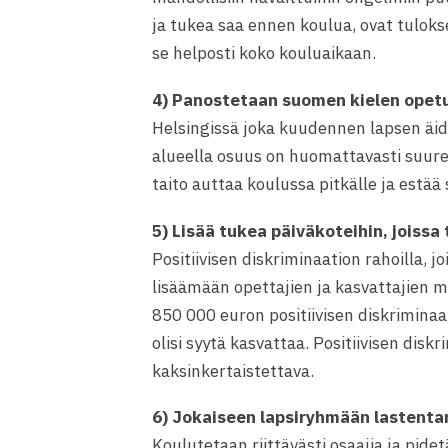
ja tukea saa ennen koulua, ovat tulokse
se helposti koko kouluaikaan.
4) Panostetaan suomen kielen opet
Helsingissä joka kuudennen lapsen äidi
alueella osuus on huomattavasti suure
taito auttaa koulussa pitkälle ja estää
5) Lisää tukea päiväkoteihin, joissa 
Positiivisen diskriminaation rahoilla, j
lisäämään opettajien ja kasvattajien mä
850 000 euron positiivisen diskrimina
olisi syytä kasvattaa. Positiivisen dis
kaksinkertaistettava.
6) Jokaiseen lapsiryhmään lastenta
Koulutetaan riittävästi osaajia ja pide