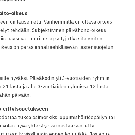
hoito-oikeus
seen on lapsen etu. Vanhemmilla on oltava oikeus
telyt tehdään. Subjektiivinen päivähoito-oikeus
in pääsevät juuri ne lapset, jotka sitä eniten
-oikeus on paras ennaltaehkäisevän lastensuojelun
sille hyväksi. Päiväkodin yli 3-vuotiaiden ryhmiin
21 lasta ja alle 3-vuotiaiden ryhmissä 12 lasta.
tähän päivään.
a erityisopetukseen
odottaa tukea esimerkiksi oppimishäiriöepäilyn tai
uvolan hyvä yhteistyö varmistaa sen, että
ututaan hyvissä ajoin ennen kouluikää. Jos apua