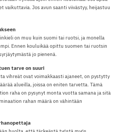
t vaikuttavia. Jos avun saanti viivästyy, heijastuu
ukseen
nkieli on muu kuin suomi tai ruotsi, ja monella
mpi. Ennen kouluikää opittu suomen tai ruotsin
 syrjäytymästä jo pienenä.
tuen tarve on suuri
oita vihreät ovat voimakkaasti ajaneet, on pystytty
ärää alueilla, joissa on eniten tarvetta. Tämä
ation raha on pysynyt monta vuotta samana ja sitä
kriminaation rahan määrä on vähintään
rhanopettaja
tään huolta, että tärkeästä työstä myös