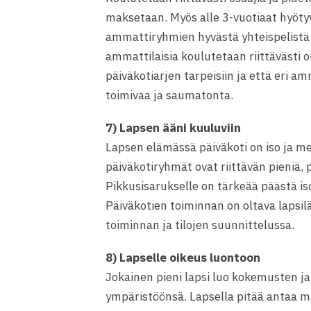
maksetaan. Myös alle 3-vuotiaat hyöty
ammattiryhmien hyvästä yhteispelistä 
ammattilaisia koulutetaan riittävästi oi
päiväkotiarjen tarpeisiin ja että eri a
toimivaa ja saumatonta.
7) Lapsen ääni kuuluviin
Lapsen elämässä päiväkoti on iso ja mer
päiväkotiryhmät ovat riittävän pieniä, p
Pikkusisarukselle on tärkeää päästä is
Päiväkotien toiminnan on oltava lapsil
toiminnan ja tilojen suunnittelussa.
8) Lapselle oikeus luontoon
Jokainen pieni lapsi luo kokemusten 
ympäristöönsä. Lapsella pitää antaa mah