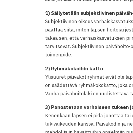
1) Säilytetään subjektiivinen päivä
Subjektiivinen oikeus varhaiskasvatuk
päättää siitä, miten lapsen hoitojärjes
takaa sen, että varhaiskasvatuksen piiri
tarvitsevat. Subjektiivinen päivähoito
toimenpide.
2) Ryhmäkokoihin katto
Ylisuuret päiväkotiryhmät eivät ole lap
on säädettävä ryhmäkokokatto, joka on 
Vanha päivähoitolaki on uudistettava 
3) Panostetaan varhaiseen tukeen j
Kenenkään lapsen ei pidä jonottaa tai 
lukivaikeuden kanssa. Päiväkodin ja ne
mahdollisiin havaittuihin ongelmiin pu