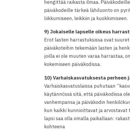
hengittää raikasta ilmaa. Päiväkodeill
päiväkodeille tärkeä lähiluonto on pyr
liikkumiseen, leikkiin ja kuokkimiseen.
9) Jokaiselle lapselle oikeus harra
Erot lasten harrastuksissa ovat suuret.
päiväkoteihin tekemään lasten ja henkil
joilla ei ole muuten varaa harrastaa, o
kokemiseen päiväkodissa.
10) Varhaiskasvatuksesta perheen j
Varhaiskasvatuslaissa puhutaan “kas
käytännössä sitä, että päiväkodissa ol
vanhempansa ja päiväkodin henkilökunt
kun kaikki kunnioittavat ja arvostavat t
lapsi saa olla omalla paikallaan: raka
kohteena