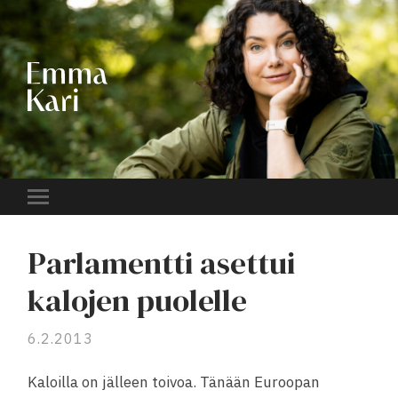
EMMA
KARI
Toggle
mobile
menu
Parlamentti asettui
kalojen puolelle
6.2.2013
Kaloilla on jälleen toivoa. Tänään Euroopan