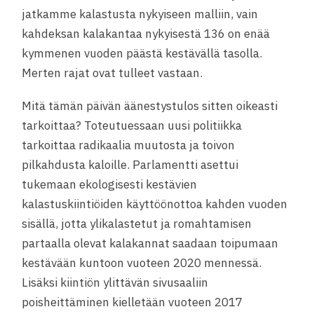
jatkamme kalastusta nykyiseen malliin, vain
kahdeksan kalakantaa nykyisestä 136 on enää
kymmenen vuoden päästä kestävällä tasolla.
Merten rajat ovat tulleet vastaan.
Mitä tämän päivän äänestystulos sitten oikeasti
tarkoittaa? Toteutuessaan uusi politiikka
tarkoittaa radikaalia muutosta ja toivon
pilkahdusta kaloille. Parlamentti asettui
tukemaan ekologisesti kestävien
kalastuskiintiöiden käyttöönottoa kahden vuoden
sisällä, jotta ylikalastetut ja romahtamisen
partaalla olevat kalakannat saadaan toipumaan
kestävään kuntoon vuoteen 2020 mennessä.
Lisäksi kiintiön ylittävän sivusaaliin
poisheittäminen kielletään vuoteen 2017