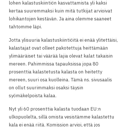
lohen kalastuskiintiön kasvattamista yli kaksi
kertaa suuremmaksi kuin mitä tutkijat arvioivat
lohikantojen kestävän. Ja aina olemme saaneet
tahtomme läpi.
Jotta ylisuuria kalastuskiintiöitä ei enää ylitettäisi,
kalastajat ovat olleet pakotettuja heittämään
ylimääräiset tai väärää lajia olevat kalat takaisin
mereen. Pahimmissa tapauksissa jopa 80
prosenttia kalastetusta kalasta on heitetty
mereen, suuri osa kuolleina. Tämä ns. sivusaalis
on ollut suurimmaksi osaksi täysin
syömäkelpoista kalaa.
Nyt yli 60 prosenttia kalasta tuodaan EU:n
ulkopuolelta, sillä omista vesistämme kalastettu
kala ei enää riitä. Komission arvioi, että jos