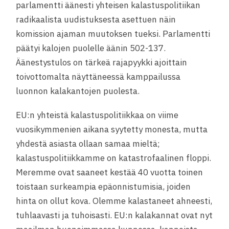
parlamentti äänesti yhteisen kalastuspolitiikan
radikaalista uudistuksesta asettuen näin
komission ajaman muutoksen tueksi. Parlamentti
päätyi kalojen puolelle äänin 502-137.
Äänestystulos on tärkeä rajapyykki ajoittain
toivottomalta näyttäneessä kamppailussa
luonnon kalakantojen puolesta.
EU:n yhteistä kalastuspolitiikkaa on viime
vuosikymmenien aikana syytetty monesta, mutta
yhdestä asiasta ollaan samaa mieltä;
kalastuspolitiikkamme on katastrofaalinen floppi.
Meremme ovat saaneet kestää 40 vuotta toinen
toistaan surkeampia epäonnistumisia, joiden
hinta on ollut kova. Olemme kalastaneet ahneesti,
tuhlaavasti ja tuhoisasti. EU:n kalakannat ovat nyt