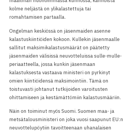
maailman huonoimmassa kunnossa, kannoista
kolme neljästä on ylikalastettuja tai
romahtamisen partaalla.
Ongelman keskiössä on jäsenmaiden asenne
kalastuskiintiöiden kokoon. Kullekin jäsenmaalle
sallitut maksimikalastusmäärät on päätetty
jäsenmaiden välisissä neuvotteluissa sulle-mulle-
periaatteella, jossa kunkin jäsenmaan
kalastuksesta vastaava ministeri on pyrkinyt
omien kiintiöidensä maksimointiin. Tämä on
toistuvasti johtanut tutkijoiden varoitusten
ohittamiseen ja kestämättömiin kalastusmääriin.
Näin on toiminut myös Suomi. Suomen maa- ja
metsätalousministeri on joka vuosi saapunut EU:n
neuvottelupöytiin tavoitteenaan uhanalaisen