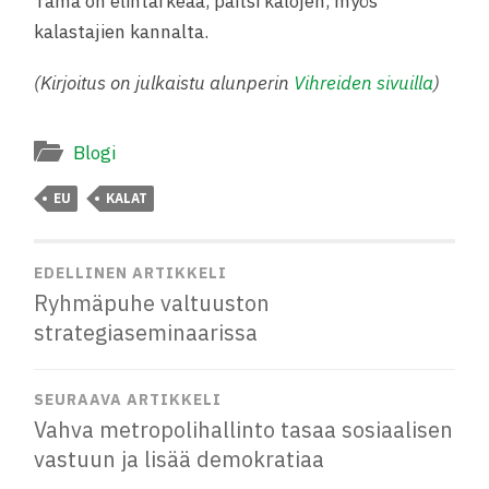
Tämä on elintärkeää, paitsi kalojen, myös
kalastajien kannalta.
(Kirjoitus on julkaistu alunperin
Vihreiden sivuilla
)
Blogi
EU
KALAT
EDELLINEN ARTIKKELI
Ryhmäpuhe valtuuston
strategiaseminaarissa
SEURAAVA ARTIKKELI
Vahva metropolihallinto tasaa sosiaalisen
vastuun ja lisää demokratiaa