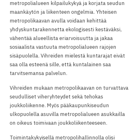
metropolialueen kilpailukykyä ja korjata seudun
maankäytön ja liikenteen ongelmia. Yhteisen
metropolikaavan avulla voidaan kehittää
yhdyskuntarakennetta ekologisesti kestäväksi,
vähentää alueellista eriarvoisuutta ja jakaa
sosiaalista vastuuta metropolialueen rajojen
sisäpuolella. Vihreiden mielestä kuntarajat eivät
saa olla esteenä sille, että kuntalainen saa
tarvitsemansa palvelun.
Vihreiden mukaan metropolikaavan on turvattava
seudulliset viheryhteydet sekä tehokas
joukkoliikenne. Myös pääkaupunkiseudun
ulkopuolella asuvilla metropolialueen asukkailla
on oikeus toimivaan joukkoliikenteeseen.
Toimintakykyisellä metropolihallinnolla olisi