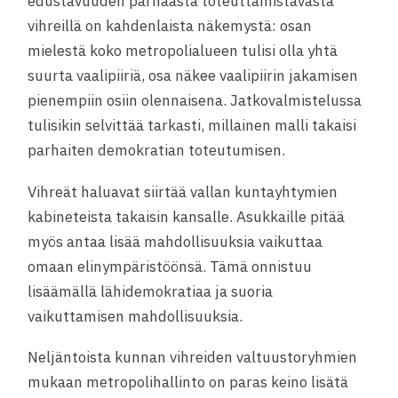
edustavuuden parhaasta toteuttamistavasta
vihreillä on kahdenlaista näkemystä: osan
mielestä koko metropolialueen tulisi olla yhtä
suurta vaalipiiriä, osa näkee vaalipiirin jakamisen
pienempiin osiin olennaisena. Jatkovalmistelussa
tulisikin selvittää tarkasti, millainen malli takaisi
parhaiten demokratian toteutumisen.
­Vihreät haluavat siirtää vallan kuntayhtymien
kabineteista takaisin kansalle. Asukkaille pitää
myös antaa lisää mahdollisuuksia vaikuttaa
omaan elinympäristöönsä. Tämä onnistuu
lisäämällä lähidemokratiaa ja suoria
vaikuttamisen mahdollisuuksia.
Neljäntoista kunnan vihreiden valtuustoryhmien
mukaan metropolihallinto on paras keino lisätä