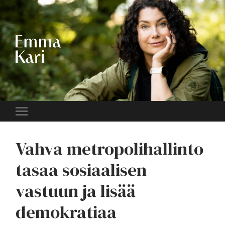
EMMA
KARI
Toggle
mobile
menu
Vahva metropolihallinto
tasaa sosiaalisen
vastuun ja lisää
demokratiaa