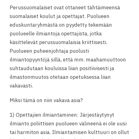
Perussuomalaiset ovat ottaneet tähtäimeensä
suomalaiset koulut ja opettajat. Puolueen
eduskuntaryhmästä on pyydetty tekemään
puolueelle ilmiantoja opettajista, jotka
käsittelevät perussuomalaisia kriittisesti.
Puolueen puheenjohtaja puolusti
ilmiantopyyntöjä sillä, että mm. maahamuuttoon
suhtaudutaan kouluissa liian positiivisesti ja
ilmastonmuutos otetaan opetuksessa liian
vakavasti.
Miksi tämä on niin vakava asia?
1) Opettajien ilmiantaminen: Järjestäytynyt
ilmianto poliittisen puolueen välineenä ei ole uusi
tai harmiton asia. Ilmiantamisen kulttuuri on ollut