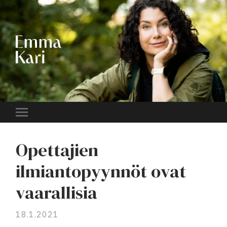
EMMA
KARI
Toggle
mobile
menu
Opettajien
ilmiantopyynnöt ovat
vaarallisia
18.1.2021