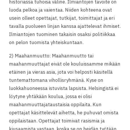
historiassa tuhoisa väline. Ilmiantojen tavoite on
luoda pelkoa ja vaientaa. Niiden kohteena ovat
usein olleet opettajat, tutkijat, toimittajat ja eri
tavalla puolueen linjan kanssa ajattelevat ihmiset.
Ilmiantojen tuominen takaisin osaksi politiikkaa
on pelon tuomista yhteiskuntaan.
2) Maahanmuutto: Maahanmuutto tai
maahanmuuttajat eivät ole kouluissamme mikään
etäinen ja vieras asia, jota voi helposti käsitellä
tuntemattomana vihollisryhmänä. Kyse on
luokkahuoneessa istuvista lapsista. Helsingistä ei
löytyne yhtäkään koulua, jossa ei olisi
maahanmuuttajataustaisia oppilaita. Kun
opettajat käsittelevät aihetta, he puhuvat omista
oppilaistaan. Opettajat toimivat rasismia ja
kiusaamista vastaan, koska se on heidän työtään.