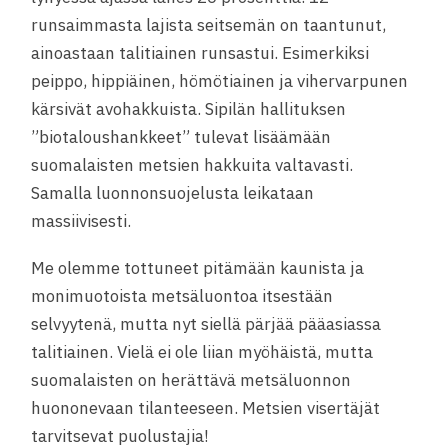
runsaimmasta lajista seitsemän on taantunut,
ainoastaan talitiainen runsastui. Esimerkiksi
peippo, hippiäinen, hömötiainen ja vihervarpunen
kärsivät avohakkuista. Sipilän hallituksen
”biotaloushankkeet” tulevat lisäämään
suomalaisten metsien hakkuita valtavasti.
Samalla luonnonsuojelusta leikataan
massiivisesti.
Me olemme tottuneet pitämään kaunista ja
monimuotoista metsäluontoa itsestään
selvyytenä, mutta nyt siellä pärjää pääasiassa
talitiainen. Vielä ei ole liian myöhäistä, mutta
suomalaisten on herättävä metsäluonnon
huononevaan tilanteeseen. Metsien visertäjät
tarvitsevat puolustajia!