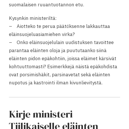
suomalaisen ruuantuotannon etu.
Kysynkin ministeriltä:
– Aiotteko te perua päätöksenne lakkauttaa
eläinsuojeluasiamiehen virka?
– Onko eläinsuojelulain uudistuksen tavoittee
parantaa eläinten oloja ja puututaanko siinä
eläinten pidon epäkohtiin, joissa eläimet kärsivät
kohtuuttomasti? Esimerkkejä näistä epäkohdista
ovat porsimishäkit, parsinavetat sekä eläinten
nupotus ja kastrointi ilman kivunlievitystä.
Kirje ministeri
Tiilikaiselle eläinten