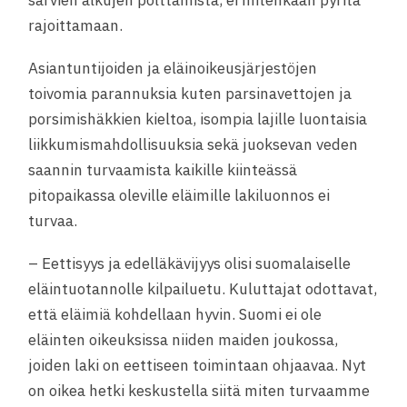
sarvien alkujen polttamista, ei mitenkään pyritä
rajoittamaan.
Asiantuntijoiden ja eläinoikeusjärjestöjen
toivomia parannuksia kuten parsinavettojen ja
porsimishäkkien kieltoa, isompia lajille luontaisia
liikkumismahdollisuuksia sekä juoksevan veden
saannin turvaamista kaikille kiinteässä
pitopaikassa oleville eläimille lakiluonnos ei
turvaa.
– Eettisyys ja edelläkävijyys olisi suomalaiselle
eläintuotannolle kilpailuetu. Kuluttajat odottavat,
että eläimiä kohdellaan hyvin. Suomi ei ole
eläinten oikeuksissa niiden maiden joukossa,
joiden laki on eettiseen toimintaan ohjaavaa. Nyt
on oikea hetki keskustella siitä miten turvaamme