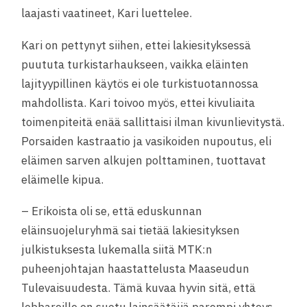
laajasti vaatineet, Kari luettelee.
Kari on pettynyt siihen, ettei lakiesityksessä
puututa turkistarhaukseen, vaikka eläinten
lajityypillinen käytös ei ole turkistuotannossa
mahdollista. Kari toivoo myös, ettei kivuliaita
toimenpiteitä enää sallittaisi ilman kivunlievitystä.
Porsaiden kastraatio ja vasikoiden nupoutus, eli
eläimen sarven alkujen polttaminen, tuottavat
eläimelle kipua.
– Erikoista oli se, että eduskunnan
eläinsuojeluryhmä sai tietää lakiesityksen
julkistuksesta lukemalla siitä MTK:n
puheenjohtajan haastattelusta Maaseudun
Tulevaisuudesta. Tämä kuvaa hyvin sitä, että