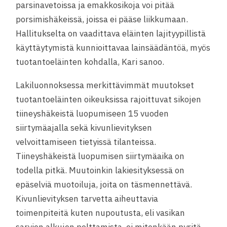
parsinavetoissa ja emakkosikoja voi pitää
porsimishäkeissä, joissa ei pääse liikkumaan.
Hallitukselta on vaadittava eläinten lajityypillistä
käyttäytymistä kunnioittavaa lainsäädäntöä, myös
tuotantoeläinten kohdalla, Kari sanoo.
Lakiluonnoksessa merkittävimmät muutokset
tuotantoeläinten oikeuksissa rajoittuvat sikojen
tiineyshäkeistä luopumiseen 15 vuoden
siirtymäajalla sekä kivunlievityksen
velvoittamiseen tietyissä tilanteissa.
Tiineyshäkeistä luopumisen siirtymäaika on
todella pitkä. Muutoinkin lakiesityksessä on
epäselviä muotoiluja, joita on täsmennettävä.
Kivunlievityksen tarvetta aiheuttavia
toimenpiteitä kuten nupoutusta, eli vasikan