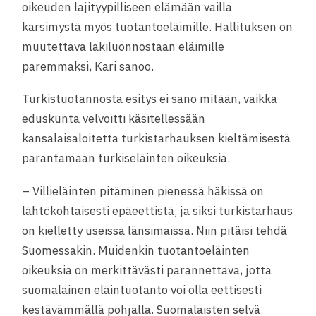
oikeuden lajityypilliseen elämään vailla
kärsimystä myös tuotantoeläimille. Hallituksen on
muutettava lakiluonnostaan eläimille
paremmaksi, Kari sanoo.
Turkistuotannosta esitys ei sano mitään, vaikka
eduskunta velvoitti käsitellessään
kansalaisaloitetta turkistarhauksen kieltämisestä
parantamaan turkiseläinten oikeuksia.
– Villieläinten pitäminen pienessä häkissä on
lähtökohtaisesti epäeettistä, ja siksi turkistarhaus
on kielletty useissa länsimaissa. Niin pitäisi tehdä
Suomessakin. Muidenkin tuotantoeläinten
oikeuksia on merkittävästi parannettava, jotta
suomalainen eläintuotanto voi olla eettisesti
kestävämmällä pohjalla. Suomalaisten selvä