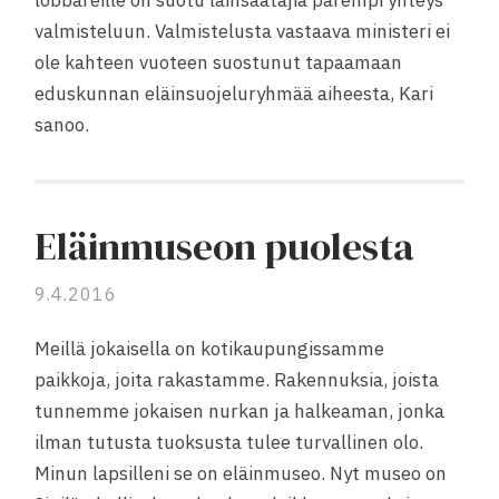
lobbareille on suotu lainsäätäjiä parempi yhteys
valmisteluun. Valmistelusta vastaava ministeri ei
ole kahteen vuoteen suostunut tapaamaan
eduskunnan eläinsuojeluryhmää aiheesta, Kari
sanoo.
Eläinmuseon puolesta
9.4.2016
Meillä jokaisella on kotikaupungissamme
paikkoja, joita rakastamme. Rakennuksia, joista
tunnemme jokaisen nurkan ja halkeaman, jonka
ilman tutusta tuoksusta tulee turvallinen olo.
Minun lapsilleni se on eläinmuseo. Nyt museo on