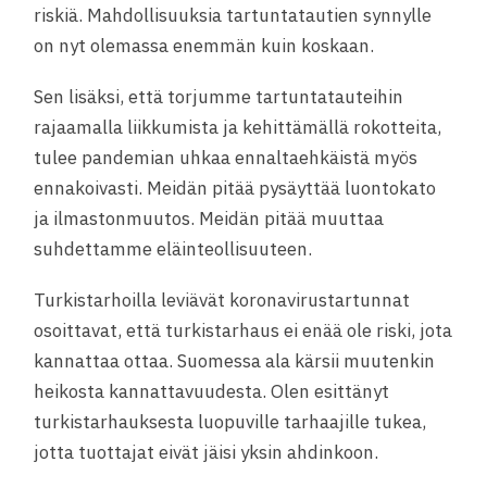
riskiä. Mahdollisuuksia tartuntatautien synnylle
on nyt olemassa enemmän kuin koskaan.
Sen lisäksi, että torjumme tartuntatauteihin
rajaamalla liikkumista ja kehittämällä rokotteita,
tulee pandemian uhkaa ennaltaehkäistä myös
ennakoivasti. Meidän pitää pysäyttää luontokato
ja ilmastonmuutos. Meidän pitää muuttaa
suhdettamme eläinteollisuuteen.
Turkistarhoilla leviävät koronavirustartunnat
osoittavat, että turkistarhaus ei enää ole riski, jota
kannattaa ottaa. Suomessa ala kärsii muutenkin
heikosta kannattavuudesta. Olen esittänyt
turkistarhauksesta luopuville tarhaajille tukea,
jotta tuottajat eivät jäisi yksin ahdinkoon.