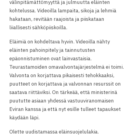
välinpitämättömyyttä ja julmuutta eläinten
kohtelussa. Videoilla lampaita, sikoja ja lehmiä
hakataan, revitään raajoista ja piiskataan
liiallisesti sähköpiiskoilla.
Eläimiä on kohdeltava hyvin. Videoilla nähty
eläinten pahoinpitely ja tainnutusten
epäonnistuminen ovat lainvastaisia.
Teurastamoiden omavalvontajärjestelmä ei toimi.
Valvonta on korjattava pikaisesti tehokkaaksi,
puutteet on korjattava ja valvonnan resurssit on
saatava riittäviksi. On tärkeää, että ministerinä
puututte asiaan yhdessä vastuuviranomaisen
Eviran kanssa ja että nyt esille tulleet tapaukset
käydään läpi.
Olette uudistamassa eläinsuojelulakia.