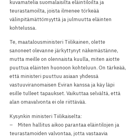
kuvamatelia suomalaisilta eläintiloilta ja
teurastamoilta, joista ilmenee törkeää
välinpitämättömyyttä ja julmuutta eläinten
kohtelussa.
Te, maatalousministeri Tiilikainen, olette
sanoneet olevanne järkyttynyt näkemästänne,
mutta meille on olennaista kuulla, miten aiotte
puuttua eläinten huonoon kohteluun. On tärkeää,
että ministeri puuttuu asiaan yhdessä
vastuuviranomaisen Eviran kanssa ja käy läpi
esille tulleet tapaukset. Vaikuttaa selvältä, että
alan omavalvonta ei ole riittävää.
Kysynkin ministeri Tiilikaiselta:
– Miten hallitus aikoo parantaa eläintilojen ja
teurastamoiden valvontaa, jotta vastaavia