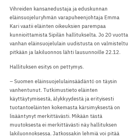
Vihreiden kansanedustaja ja eduskunnan
eläinsuojeluryhmän varapuheenjohtaja Emma
Kari vaatii eläinten oikeuksien parempaa
kunnioittamista Sipilän hallitukselta. Jo 20 vuotta
vanhan eläinsuojelulain uudistusta on valmisteltu
pitkään ja lakiluonnos lähti lausunnoille 22.12.
Hallituksen esitys on pettymys.
– Suomen eläinsuojelulainsäädäntö on täysin
vanhentunut. Tutkimustieto eläinten
käyttäytymisestä, älykkyydestä ja erityisesti
tuotantoeläinten kokemasta kärsimyksestä on
lisääntynyt merkittävästi. Mikään tästä
muutoksesta ei merkittävästi näy hallituksen
lakiluonnoksessa. Jatkossakin lehmiä voi pitää