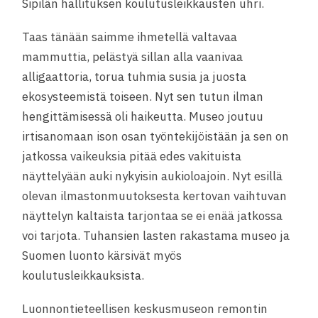
Sipilän hallituksen koulutusleikkausten uhri.
Taas tänään saimme ihmetellä valtavaa
mammuttia, pelästyä sillan alla vaanivaa
alligaattoria, torua tuhmia susia ja juosta
ekosysteemistä toiseen. Nyt sen tutun ilman
hengittämisessä oli haikeutta. Museo jo
utuu
irtisanomaan ison osan työntekijöistään ja sen on
jatkossa vaikeuksia pitää edes vakituista
näyttelyään auki nykyisin aukioloajoin. Nyt esillä
olevan ilmastonmuutoksesta kertovan vaihtuvan
näyttelyn kaltaista tarjontaa se ei enää jatkossa
voi tarjota. Tuhansien lasten rakastama museo ja
Suomen luonto kärsivät myös
koulutusleikkauksista.
Luonnontieteellisen keskusmuseon remontin