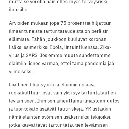
mutta se voi olla näin ollen myös terveysriski
ihmisille.
Arvioiden mukaan jopa 75 prosenttia hiljattain
ilmaantuneista tartuntataudeista on peräisin
eläimistä. Tähän joukkoon kuuluvat koronan
lisäksi esimerkiksi Ebola, lintuinfluenssa, Zika-
virus ja SARS. Jos emme muuta suhdettamme
eläimiin lienee varmaa, ettei tämä pandemia jää
viimeiseksi.
Liiallinen lihansyönti ja eläimiin nojaava
ruokakulttuuri ovat vain yksi syy tartuntatautien
leviämiseen. Ihmisen aiheuttama ilmastonmuutos
ja luontokato lisäävät tautiriskejä. YK listaakin
nämä eläinten syömisen lisäksi niiksi tekijöiksi,
jotka kasvattavat tartuntatautien leviämisen