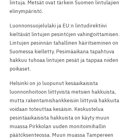
lintuja. Metsät ovat tärkein Suomen lintulajien
elinympäristö.
Luonnonsuojelulaki ja EU:n lintudirektiivi
kieltävät lintujen pesintöjen vahingoittamisen.
Lintujen pesinnän tahallinen häiritseminen on
Suomessa kielletty. Pesimäaikana tapahtuva
hakkuu tuhoaa lintujen pesät ja tappaa niiden
poikaset.
Helsinki on jo luopunut kesäaikaisista
luonnonhoitoon liittyvistä metsien hakkuista,
mutta rakentamishankkeisiin liittyviä hakkuita
voidaan toteuttaa kesäisin. Keskustelua
pesintäaikaisista hakkuista on käyty muun
muassa Pirkkolan uuden monitoimihallin
päätöksenteossa. Muun muassa Tampereen