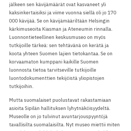
jälkeen sen kävijämäärät ovat kasvaneet yli
kaksinkertaisiksi ja viime vuonna siellä oli jo 170
000 kävijää. Se on kävijämääriltään Helsingin
kärkimuseoita Kiasman ja Ateneumin rinnalla.
Luonnontieteellinen keskusmuseo on myös
tutkijoille tärkeä: sen tehtävänä on kerätä ja
koota yhteen Suomen lajien tietokantaa. Se on
korvaamaton kumppani kaikille Suomen
luonnosta tietoa tarvitseville tutkijoille
luontodokumenttien tekijöistä yliopistojen
tutkijoihin.
Mutta suomalaiset puolustavat rakastamiaan
asioita Sipilän hallituksen lyhytnäköisyydeltä.
Museolle on jo tulvinut avuntarjouspyyntöjä
tavallisilta suomalaisilta. Nyt museo miettii miten