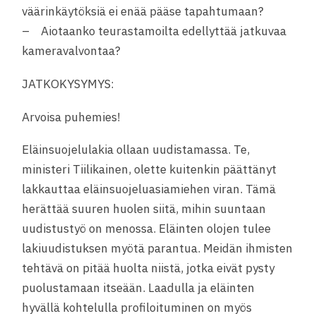
väärinkäytöksiä ei enää pääse tapahtumaan?
– Aiotaanko teurastamoilta edellyttää jatkuvaa
kameravalvontaa?
JATKOKYSYMYS:
Arvoisa puhemies!
Eläinsuojelulakia ollaan uudistamassa. Te,
ministeri Tiilikainen, olette kuitenkin päättänyt
lakkauttaa eläinsuojeluasiamiehen viran. Tämä
herättää suuren huolen siitä, mihin suuntaan
uudistustyö on menossa. Eläinten olojen tulee
lakiuudistuksen myötä parantua. Meidän ihmisten
tehtävä on pitää huolta niistä, jotka eivät pysty
puolustamaan itseään. Laadulla ja eläinten
hyvällä kohtelulla profiloituminen on myös