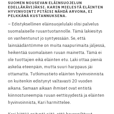
SUOMEN NOUSEVAN ELÄINSUOJELUN
EDELLÄKÄVIJÄKSI. KARIN MIELESTÄ ELÄINTEN
HYVINVOINTI PITÄISI NÄHDÄ ARVONA, EI
PELKKÄNÄ KUSTANNUKSENA.
– Edistyksellinen eläinsuojelulaki olisi palvelus
suomalaiselle ruuantuotannolle. Tämä lakiesitys
on vanhentunut jo syntyessään. Se, että
lainsäädäntömme on muita naapurimaita jäljessä,
heikentää suomalaisen ruuan mainetta. Tämä ei
ole tuottajien eikä eläinten etu. Laki ottaa pieniä
askelia eteenpäin, mutta suuri harppaus jäi
ottamatta. Tutkimustieto eläinten hyvinvoinnista
on kuitenkin edistynyt valtavasti 20 vuoden
aikana. Samaan aikaan ihmiset ovat entistä
kiinnostuneempia ruuan eettisyydestä ja eläinten
hyvinvoinnista, Kari harmittelee.