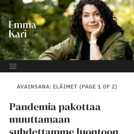
EMMA
KARI
Toggle
mobile
menu
AVAINSANA:
ELÄIMET
(PAGE 1 OF 2)
Pandemia pakottaa
muuttamaan
suhdettamme luontoon