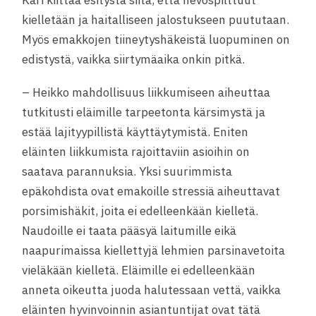
Kari kiittää esitystä siitä, että hevospilttuut
kielletään ja haitalliseen jalostukseen puututaan.
Myös emakkojen tiineytyshäkeistä luopuminen on
edistystä, vaikka siirtymäaika onkin pitkä.
– Heikko mahdollisuus liikkumiseen aiheuttaa
tutkitusti eläimille tarpeetonta kärsimystä ja
estää lajityypillistä käyttäytymistä. Eniten
eläinten liikkumista rajoittaviin asioihin on
saatava parannuksia. Yksi suurimmista
epäkohdista ovat emakoille stressiä aiheuttavat
porsimishäkit, joita ei edelleenkään kielletä.
Naudoille ei taata pääsyä laitumille eikä
naapurimaissa kiellettyjä lehmien parsinavetoita
vieläkään kielletä. Eläimille ei edelleenkään
anneta oikeutta juoda halutessaan vettä, vaikka
eläinten hyvinvoinnin asiantuntijat ovat tätä