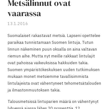
Metsälinnut ovat
vaarassa
13.1.2016
Suomalaiset rakastavat metsiä. Lapseni opettelee
paraikaa tunnistamaan Suomen lintuja. Tutun
linnun näkeminen puun oksalla on aina valtavan
riemun aihe. Mutta nyt meille rakkaat lintulajit
ovat pahoissa vaikeuksissa hakkuiden takia.
Suomen ympäristökeskuksen uuden tutkimuksen
mukaan monet metsiemme tavallisimmista
lintulajeista ovat vähentyneet tehometsätalouden
ja ilmastonmuutoksen takia.
Talousmetsissä lintuparien määrä on vähentynyt
lyhyessä ajassa lähes 20 prosenttia. 12