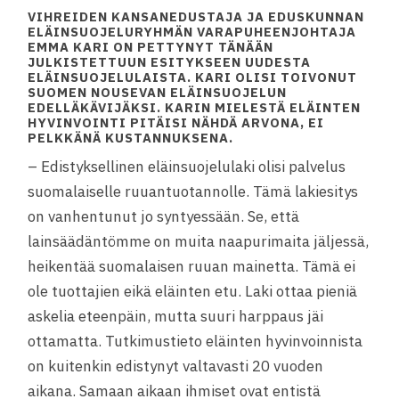
VIHREIDEN KANSANEDUSTAJA JA EDUSKUNNAN
ELÄINSUOJELURYHMÄN VARAPUHEENJOHTAJA
EMMA KARI
ON PETTYNYT TÄNÄÄN
JULKISTETTUUN ESITYKSEEN UUDESTA
ELÄINSUOJELULAISTA. KARI OLISI TOIVONUT
SUOMEN NOUSEVAN ELÄINSUOJELUN
EDELLÄKÄVIJÄKSI. KARIN MIELESTÄ ELÄINTEN
HYVINVOINTI PITÄISI NÄHDÄ ARVONA, EI
PELKKÄNÄ KUSTANNUKSENA.
– Edistyksellinen eläinsuojelulaki olisi palvelus
suomalaiselle ruuantuotannolle. Tämä lakiesitys
on vanhentunut jo syntyessään. Se, että
lainsäädäntömme on muita naapurimaita jäljessä,
heikentää suomalaisen ruuan mainetta. Tämä ei
ole tuottajien eikä eläinten etu. Laki ottaa pieniä
askelia eteenpäin, mutta suuri harppaus jäi
ottamatta. Tutkimustieto eläinten hyvinvoinnista
on kuitenkin edistynyt valtavasti 20 vuoden
aikana. Samaan aikaan ihmiset ovat entistä