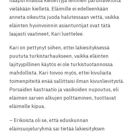
naapurimaissa kiellettyjä lehmien parsinavetoita
vieläkään kielletä. Eläimille ei edelleenkään
anneta oikeutta juoda halutessaan vettä, vaikka
eläinten hyvinvoinnin asiantuntijat ovat tätä
laajasti vaatineet, Kari luettelee.
Kari on pettynyt siihen, ettei lakiesityksessä
puututa turkistarhaukseen, vaikka eläinten
lajityypillinen käytös ei ole turkistuotannossa
mahdollista. Kari toivoo myös, ettei kivuliaita
toimenpiteitä enää sallittaisi ilman kivunlievitystä.
Porsaiden kastraatio ja vasikoiden nupoutus, eli
eläimen sarven alkujen polttaminen, tuottavat
eläimelle kipua.
– Erikoista oli se, että eduskunnan
eläinsuojeluryhmä sai tietää lakiesityksen