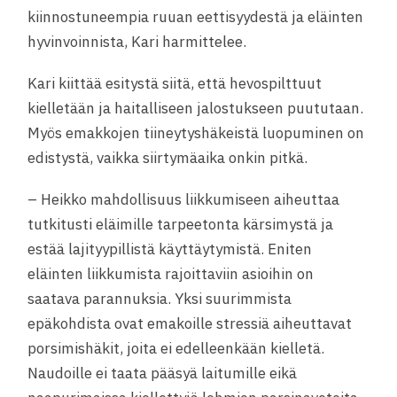
kiinnostuneempia ruuan eettisyydestä ja eläinten
hyvinvoinnista, Kari harmittelee.
Kari kiittää esitystä siitä, että hevospilttuut
kielletään ja haitalliseen jalostukseen puututaan.
Myös emakkojen tiineytyshäkeistä luopuminen on
edistystä, vaikka siirtymäaika onkin pitkä.
– Heikko mahdollisuus liikkumiseen aiheuttaa
tutkitusti eläimille tarpeetonta kärsimystä ja
estää lajityypillistä käyttäytymistä. Eniten
eläinten liikkumista rajoittaviin asioihin on
saatava parannuksia. Yksi suurimmista
epäkohdista ovat emakoille stressiä aiheuttavat
porsimishäkit, joita ei edelleenkään kielletä.
Naudoille ei taata pääsyä laitumille eikä