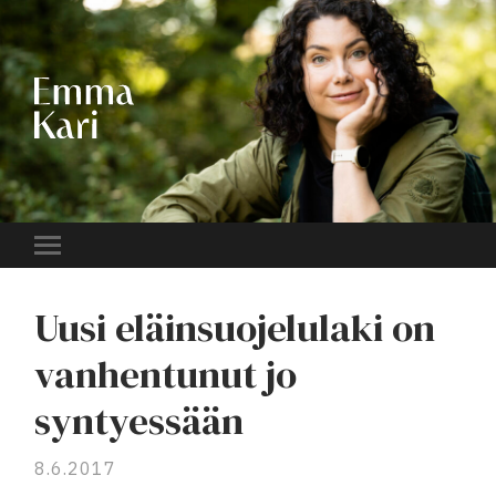
EMMA
KARI
Toggle
mobile
menu
Uusi eläinsuojelulaki on
vanhentunut jo
syntyessään
8.6.2017