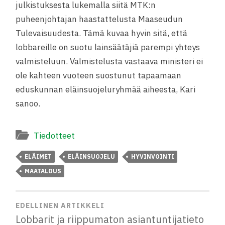
julkistuksesta lukemalla siitä MTK:n
puheenjohtajan haastattelusta Maaseudun
Tulevaisuudesta. Tämä kuvaa hyvin sitä, että
lobbareille on suotu lainsäätäjiä parempi yhteys
valmisteluun. Valmistelusta vastaava ministeri ei
ole kahteen vuoteen suostunut tapaamaan
eduskunnan eläinsuojeluryhmää aiheesta, Kari
sanoo.
Tiedotteet
ELÄIMET
ELÄINSUOJELU
HYVINVOINTI
MAATALOUS
EDELLINEN ARTIKKELI
Lobbarit ja riippumaton asiantuntijatieto