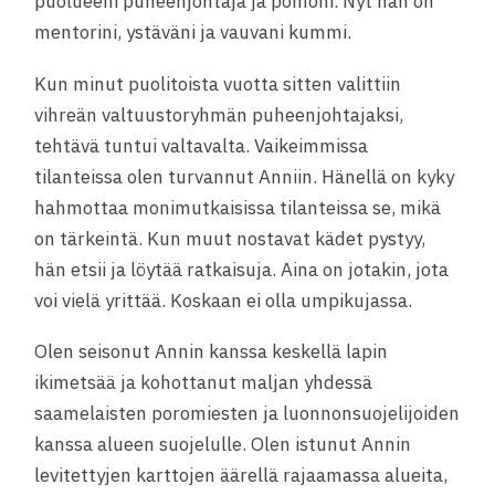
puolueeni puheenjohtaja ja pomoni. Nyt hän on
mentorini, ystäväni ja vauvani kummi.
Kun minut puolitoista vuotta sitten valittiin
vihreän valtuustoryhmän puheenjohtajaksi,
tehtävä tuntui valtavalta. Vaikeimmissa
tilanteissa olen turvannut Anniin. Hänellä on kyky
hahmottaa monimutkaisissa tilanteissa se, mikä
on tärkeintä. Kun muut nostavat kädet pystyy,
hän etsii ja löytää ratkaisuja. Aina on jotakin, jota
voi vielä yrittää. Koskaan ei olla umpikujassa.
Olen seisonut Annin kanssa keskellä lapin
ikimetsää ja kohottanut maljan yhdessä
saamelaisten poromiesten ja luonnonsuojelijoiden
kanssa alueen suojelulle. Olen istunut Annin
levitettyjen karttojen äärellä rajaamassa alueita,