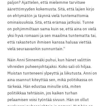
paljon? Ajattelen, että mielemme tarvitsee
äärettömyyden kokemusta. Sitä, että lajien kirjo
on ehtymätön ja täynnä vielä tuntemattomia
ominaisuuksia. Sitä, että erämaa jatkuisi. Tunne
on pohjimmiltaan sama kuin se, että aina on vielä
yksi hyvä romaani ja sen maailma tuntematta tai,
että rakastetun ihmisen kanssa haluaa viettää
vielä seuraavankin sunnuntain.”
Näin Anni Sinnemäki puhui, kun hänet valittiin
vihreiden puheenjohtajaksi. Koko sali oli hiljaa.
Muistan tunteneeni ylpeyttä ja liikutusta. Anni on
aina osannut kiteyttää sen, mikä politiikassa on
tärkeää. Hän edustaa minulle sitä, miten
politiikkaa tehtäisiin, jos kaiken turhan
pelaamisen voisi työntää sivuun. Hän on ollut