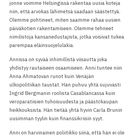
jonne voimme Helsingissä rakentaa uusia koteja
niin, että arvokas lähimetsä saadaan säästettyä.
Olemme pohtineet, miten saamme rahaa uusien
päiväkotien rakentamiseen. Olemme tehneet
nimilistoja kansanedustajista, jotka voisivat tukea
parempaa eläinsuojelulakia.
Annissa on syvää inhimillistä viisautta joka
yhdistyy rautaiseen osaamiseen. Anni tuntee niin
Anna Ahmatovan runot kuin Venäjän
ulkopolitiikan taustat. Hän puhuu yhtä sujuvasti
Ingrid Bergmanin roolista Casablancassa kuin
veroparatiisien tuhoisuudesta ja päästökaupan
heikkouksista. Hän tietää yhtä hyvin Carla Brunin
uusimman tyylin kuin finanssikriisin syyt.
Anni on harvinainen poliitikko siinä, että hän ei ole