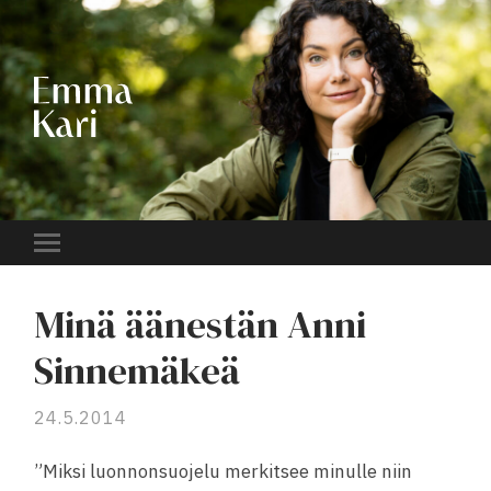
EMMA
KARI
Toggle
mobile
menu
Minä äänestän Anni
Sinnemäkeä
24.5.2014
”Miksi luonnonsuojelu merkitsee minulle niin