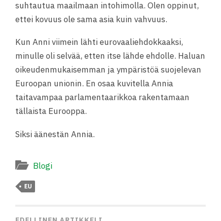
suhtautua maailmaan intohimolla. Olen oppinut,
ettei kovuus ole sama asia kuin vahvuus.
Kun Anni viimein lähti eurovaaliehdokkaaksi,
minulle oli selvää, etten itse lähde ehdolle. Haluan
oikeudenmukaisemman ja ympäristöä suojelevan
Euroopan unionin. En osaa kuvitella Annia
taitavampaa parlamentaarikkoa rakentamaan
tällaista Eurooppa.
Siksi äänestän Annia.
Blogi
EU
EDELLINEN ARTIKKELI