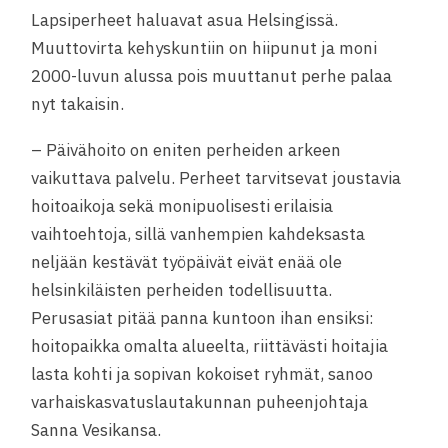
Lapsiperheet haluavat asua Helsingissä.
Muuttovirta kehyskuntiin on hiipunut ja moni
2000-luvun alussa pois muuttanut perhe palaa
nyt takaisin.
– Päivähoito on eniten perheiden arkeen
vaikuttava palvelu. Perheet tarvitsevat joustavia
hoitoaikoja sekä monipuolisesti erilaisia
vaihtoehtoja, sillä vanhempien kahdeksasta
neljään kestävät työpäivät eivät enää ole
helsinkiläisten perheiden todellisuutta.
Perusasiat pitää panna kuntoon ihan ensiksi:
hoitopaikka omalta alueelta, riittävästi hoitajia
lasta kohti ja sopivan kokoiset ryhmät, sanoo
varhaiskasvatuslautakunnan puheenjohtaja
Sanna Vesikansa.