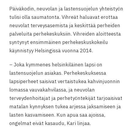
Päiväkodin, neuvolan ja lastensuojelun yhteistyön
tulisi olla saumatonta. Vihreät haluavat erottaa
neuvolat terveysasemista ja keskittää perheiden
palveluita perhekeskuksiin. Vihreiden aloitteesta
syntynyt ensimmäinen perhekeskuskokeilu
käynnistyy Helsingissä vuonna 2014.
– Joka kymmenes helsinkiläinen lapsi on
lastensuojelun asiakas. Perhekeskuksessa
lapsiperheet saisivat vertaistukea kahvinjuonnin
lomassa vauvakahvilassa, ja neuvolan
terveydenhoitajat ja perhetyöntekijät tarjoaisivat
matalan kynnyksen tukea arjessa jaksamiseen ja
lasten kasvamiseen. Kun apua saa ajoissa,
ongelmat eivät kasaudu, Kari linjaa.