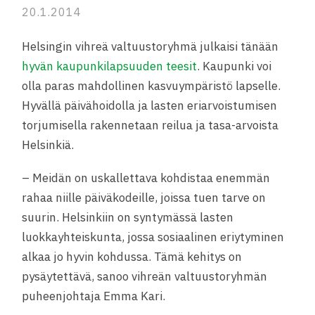
20.1.2014
Helsingin vihreä valtuustoryhmä julkaisi tänään
hyvän kaupunkilapsuuden teesit
. Kaupunki voi
olla paras mahdollinen kasvuympäristö lapselle.
Hyvällä päivähoidolla ja lasten eriarvoistumisen
torjumisella rakennetaan reilua ja tasa-arvoista
Helsinkiä.
– Meidän on uskallettava kohdistaa enemmän
rahaa niille päiväkodeille, joissa tuen tarve on
suurin. Helsinkiin on syntymässä lasten
luokkayhteiskunta, jossa sosiaalinen eriytyminen
alkaa jo hyvin kohdussa. Tämä kehitys on
pysäytettävä, sanoo vihreän valtuustoryhmän
puheenjohtaja Emma Kari.