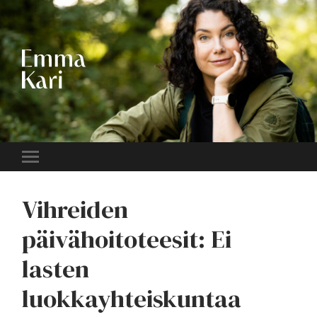
EMMA
KARI
Toggle
mobile
menu
Vihreiden
päivähoitoteesit: Ei
lasten
luokkayhteiskuntaa