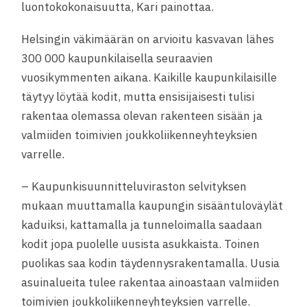
luontokokonaisuutta, Kari painottaa.
Helsingin väkimäärän on arvioitu kasvavan lähes
300 000 kaupunkilaisella seuraavien
vuosikymmenten aikana. Kaikille kaupunkilaisille
täytyy löytää kodit, mutta ensisijaisesti tulisi
rakentaa olemassa olevan rakenteen sisään ja
valmiiden toimivien joukkoliikenneyhteyksien
varrelle.
– Kaupunkisuunnitteluviraston selvityksen
mukaan muuttamalla kaupungin sisääntuloväylät
kaduiksi, kattamalla ja tunneloimalla saadaan
kodit jopa puolelle uusista asukkaista. Toinen
puolikas saa kodin täydennysrakentamalla. Uusia
asuinalueita tulee rakentaa ainoastaan valmiiden
toimivien joukkoliikenneyhteyksien varrelle.