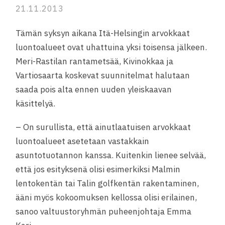
21.11.2013
Tämän syksyn aikana Itä-Helsingin arvokkaat
luontoalueet ovat uhattuina yksi toisensa jälkeen.
Meri-Rastilan rantametsää, Kivinokkaa ja
Vartiosaarta koskevat suunnitelmat halutaan
saada pois alta ennen uuden yleiskaavan
käsittelyä.
– On surullista, että ainutlaatuisen arvokkaat
luontoalueet asetetaan vastakkain
asuntotuotannon kanssa. Kuitenkin lienee selvää,
että jos esityksenä olisi esimerkiksi Malmin
lentokentän tai Talin golfkentän rakentaminen,
ääni myös kokoomuksen kellossa olisi erilainen,
sanoo valtuustoryhmän puheenjohtaja Emma