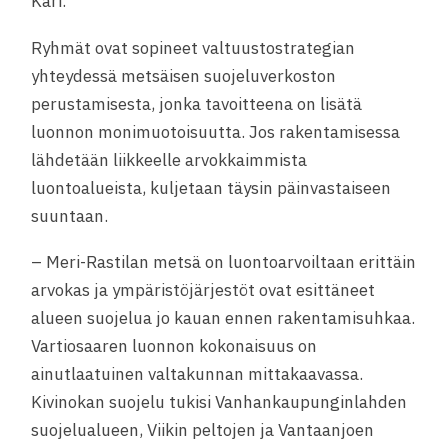
Kari.
Ryhmät ovat sopineet valtuustostrategian
yhteydessä metsäisen suojeluverkoston
perustamisesta, jonka tavoitteena on lisätä
luonnon monimuotoisuutta. Jos rakentamisessa
lähdetään liikkeelle arvokkaimmista
luontoalueista, kuljetaan täysin päinvastaiseen
suuntaan.
– Meri-Rastilan metsä on luontoarvoiltaan erittäin
arvokas ja ympäristöjärjestöt ovat esittäneet
alueen suojelua jo kauan ennen rakentamisuhkaa.
Vartiosaaren luonnon kokonaisuus on
ainutlaatuinen valtakunnan mittakaavassa.
Kivinokan suojelu tukisi Vanhankaupunginlahden
suojelualueen, Viikin peltojen ja Vantaanjoen