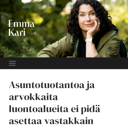
EMMA
KARI
Toggle
mobile
menu
Asuntotuotantoa ja
arvokkaita
luontoalueita ei pidä
asettaa vastakkain