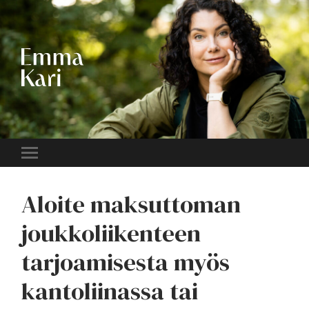
EMMA
KARI
Toggle
mobile
menu
Aloite maksuttoman
joukkoliikenteen
tarjoamisesta myös
kantoliinassa tai