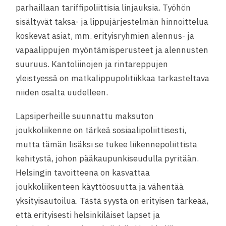
parhaillaan tariffipoliittisia linjauksia. Työhön
sisältyvät taksa- ja lippujärjestelmän hinnoittelua
koskevat asiat, mm. erityisryhmien alennus- ja
vapaalippujen myöntämisperusteet ja alennusten
suuruus. Kantoliinojen ja rintareppujen
yleistyessä on matkalippupolitiikkaa tarkasteltava
niiden osalta uudelleen.
Lapsiperheille suunnattu maksuton
joukkoliikenne on tärkeä sosiaalipoliittisesti,
mutta tämän lisäksi se tukee liikennepoliittista
kehitystä, johon pääkaupunkiseudulla pyritään.
Helsingin tavoitteena on kasvattaa
joukkoliikenteen käyttöosuutta ja vähentää
yksityisautoilua. Tästä syystä on erityisen tärkeää,
että erityisesti helsinkiläiset lapset ja