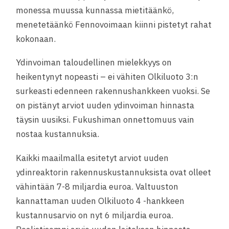
monessa muussa kunnassa mietitäänkö,
menetetäänkö Fennovoimaan kiinni pistetyt rahat
kokonaan.
Ydinvoiman taloudellinen mielekkyys on
heikentynyt nopeasti – ei vähiten Olkiluoto 3:n
surkeasti edenneen rakennushankkeen vuoksi. Se
on pistänyt arviot uuden ydinvoiman hinnasta
täysin uusiksi. Fukushiman onnettomuus vain
nostaa kustannuksia.
Kaikki maailmalla esitetyt arviot uuden
ydinreaktorin rakennuskustannuksista ovat olleet
vähintään 7-8 miljardia euroa. Valtuuston
kannattaman uuden Olkiluoto 4 -hankkeen
kustannusarvio on nyt 6 miljardia euroa.