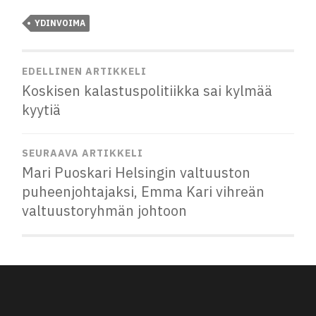
YDINVOIMA
EDELLINEN ARTIKKELI
Koskisen kalastuspolitiikka sai kylmää
kyytiä
SEURAAVA ARTIKKELI
Mari Puoskari Helsingin valtuuston
puheenjohtajaksi, Emma Kari vihreän
valtuustoryhmän johtoon