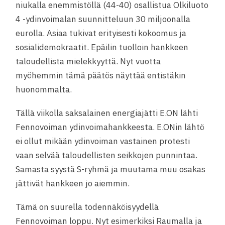
niukalla enemmistöllä (44-40) osallistua Olkiluoto
4 -ydinvoimalan suunnitteluun 30 miljoonalla
eurolla. Asiaa tukivat erityisesti kokoomus ja
sosialidemokraatit. Epäilin tuolloin hankkeen
taloudellista mielekkyyttä. Nyt vuotta
myöhemmin tämä päätös näyttää entistäkin
huonommalta.
Tällä viikolla saksalainen energiajätti E.ON lähti
Fennovoiman ydinvoimahankkeesta. E.ONin lähtö
ei ollut mikään ydinvoiman vastainen protesti
vaan selvää taloudellisten seikkojen punnintaa.
Samasta syystä S-ryhmä ja muutama muu osakas
jättivät hankkeen jo aiemmin.
Tämä on suurella todennäköisyydellä
Fennovoiman loppu. Nyt esimerkiksi Raumalla ja