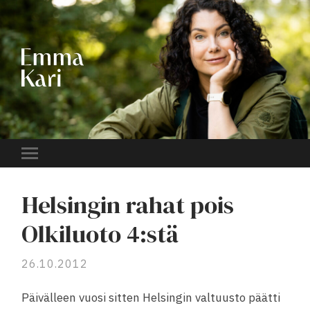
EMMA
KARI
Toggle
mobile
menu
Helsingin rahat pois
Olkiluoto 4:stä
26.10.2012
Päivälleen vuosi sitten Helsingin valtuusto päätti