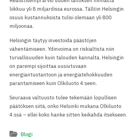
Realistisempi arvio uuden laitoksen hinnasta
liikkuu yli 8 miljardissa eurossa. Tällöin Helsingin
osuus kustannuksista tulisi olemaan yli 800
miljoonaa.
Helsingin täytyy investoida päästöjen
vähentämiseen. Ydinvoima on riskialtista niin
turvallisuuden kuin talouden kannalta. Helsingin
on parempi sijoittaa uusiutuvaan
energiantuotantoon ja energiatehokkuuden
parantamiseen kuin Olkiluoto 4:seen.
Seuraava valtuusto tulee tekemään lopullisen
päätöksen siitä, onko Helsinki mukana Olkiluoto
4:ssä – ellei koko hanke sitten keikahda itsekseen.
Blogi