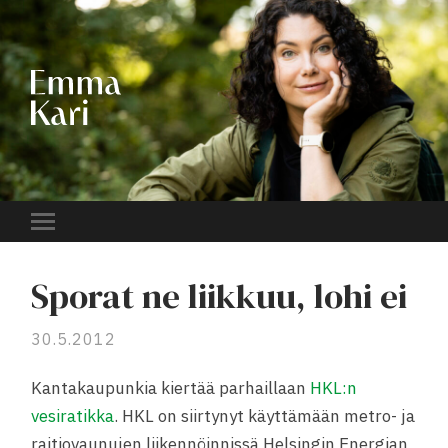
EMMA
KARI
Toggle
mobile
menu
Sporat ne liikkuu, lohi ei
30.5.2012
Kantakaupunkia kiertää parhaillaan
HKL:n
vesiratikka
. HKL on siirtynyt käyttämään metro- ja
raitiovaunujen liikennöinnissä Helsingin Energian