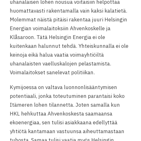
uhanalaisen lohen nousua voitaisiin helpottaa
huomattavasti rakentamalla vain kaksi kalatietä.
Molemmat näistä pitäisi rakentaa juuri Helsingin
Energian voimalaitoksiin Ahvenkoskelle ja
Klåsaroon. Tätä Helsingin Energia ei ole
kuitenkaan halunnut tehdä. Yhteiskunnalla ei ole
keinoja eikä halua vaatia voimayhtiöiltä
uhanalaisten vaelluskalojen pelastamista.
Voimalaitokset sanelevat politiikan.
Kymijoessa on valtava luonnonlisääntymisen
potentiaali, jonka toteutuminen parantaisi koko
Itämeren lohen tilannetta. Joten samalla kun
HKL hehkuttaa Ahvenkoskesta saamaansa
ekoenergiaa, sen tulisi asiakkaana edellyttää
yhtiötä kantamaan vastuunsa aiheuttamastaan
tuhosta. Samaa tulisi vaatia myös Helsingin