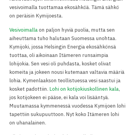
vesivoimalla tuottamaa ekosähköä. Tämä sähkö
on peräisin Kymijoesta.
Vesivoimalla
on paljon hyviä puolia, mutta sen
aiheuttama tuho halutaan Suomessa unohtaa.
Kymijoki, jossa Helsingin Energia ekosähkönsä
tuottaa, oli aikoinaan Itämeren runsaimpia
lohijokia. Sen vesi oli puhdasta, kosket olivat
komeita ja jokeen nousi kutemaan valtavia määriä
lohia. Kymenlaakson teollistuessa vesi saastui ja
kosket padottiin.
Lohi on kotijokiuskollinen kala
,
jos kotijokeen ei pääse, ei kala voi lisääntyä.
Muutamassa kymmenessä vuodessa Kymijoen lohi
tapettiin sukupuuttoon. Nyt koko Itämeren lohi
on uhanalainen.