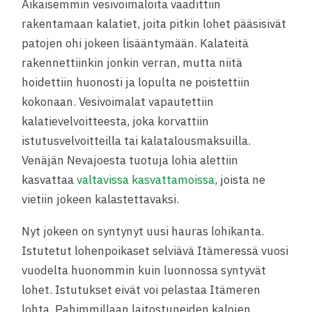
Aikaisemmin vesivoimaloita vaadittiin
rakentamaan kalatiet, joita pitkin lohet pääsisivät
patojen ohi jokeen lisääntymään. Kalateitä
rakennettiinkin jonkin verran, mutta niitä
hoidettiin huonosti ja lopulta ne poistettiin
kokonaan. Vesivoimalat vapautettiin
kalatievelvoitteesta, joka korvattiin
istutusvelvoitteilla tai kalatalousmaksuilla.
Venäjän Nevajoesta tuotuja lohia alettiin
kasvattaa
valtavissa kasvattamoissa
, joista ne
vietiin jokeen kalastettavaksi.
Nyt jokeen on syntynyt uusi hauras lohikanta.
Istutetut lohenpoikaset selviävä Itämeressä vuosi
vuodelta huonommin kuin luonnossa syntyvät
lohet. Istutukset eivät voi pelastaa Itämeren
lohta. Pahimmillaan laitostuneiden kalojen