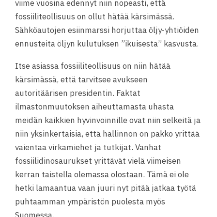
viime vuosina edennyt niin nopeasti, että
fossiiliteollisuus on ollut hätää kärsimässä.
Sähköautojen esiinmarssi horjuttaa öljy-yhtiöiden
ennusteita öljyn kulutuksen ”ikuisesta” kasvusta.
Itse asiassa fossiiliteollisuus on niin hätää
kärsimässä, että tarvitsee avukseen
autoritäärisen presidentin. Faktat
ilmastonmuutoksen aiheuttamasta uhasta
meidän kaikkien hyvinvoinnille ovat niin selkeitä ja
niin yksinkertaisia, että hallinnon on pakko yrittää
vaientaa virkamiehet ja tutkijat. Vanhat
fossiilidinosaurukset yrittävät vielä viimeisen
kerran taistella olemassa olostaan. Tämä ei ole
hetki lamaantua vaan juuri nyt pitää jatkaa työtä
puhtaamman ympäristön puolesta myös
Suomessa.