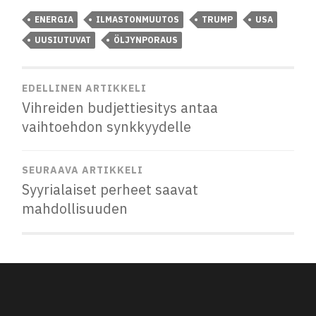
ENERGIA
ILMASTONMUUTOS
TRUMP
USA
UUSIUTUVAT
ÖLJYNPORAUS
EDELLINEN ARTIKKELI
Vihreiden budjettiesitys antaa
vaihtoehdon synkkyydelle
SEURAAVA ARTIKKELI
Syyrialaiset perheet saavat
mahdollisuuden