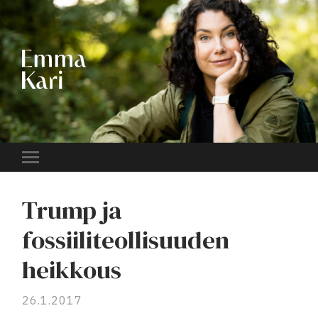
EMMA
KARI
Toggle
mobile
menu
Trump ja
fossiiliteollisuuden
heikkous
26.1.2017