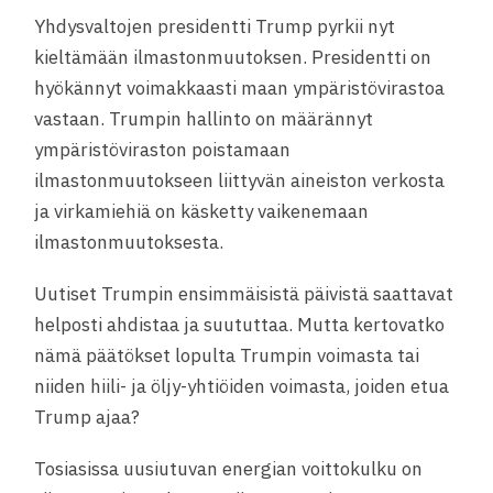
Yhdysvaltojen presidentti Trump pyrkii nyt
kieltämään ilmastonmuutoksen. Presidentti on
hyökännyt voimakkaasti maan ympäristövirastoa
vastaan. Trumpin hallinto on määrännyt
ympäristöviraston poistamaan
ilmastonmuutokseen liittyvän aineiston verkosta
ja virkamiehiä on käsketty vaikenemaan
ilmastonmuutoksesta.
Uutiset Trumpin ensimmäisistä päivistä saattavat
helposti ahdistaa ja suututtaa. Mutta kertovatko
nämä päätökset lopulta Trumpin voimasta tai
niiden hiili- ja öljy-yhtiö
iden voimasta, joiden etua
Trump ajaa?
Tosiasissa uusiutuvan energian voittokulku on