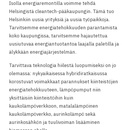
Isolla energiaremontilla voimme tehdä
Helsingistä cleantech-pääkaupungin. Tämä tuo
Helsinkiin uusia yrityksiä ja uusia työpaikkoja.
Tarvitsemme energiatehokkuuden parantamista
koko kaupungissa, tarvitsemme hajautettua
uusiutuvaa energiantuotantoa laajalla paletilla ja
älykkään energiajärjestelmän.
Tarvittava teknologia hiilestä luopumiseksi on jo
olemassa: nykyaikaisessa hybridiratkaisussa
korostuvat voimakkaat parannukset kiinteistöjen
energiatehokkuuteen, lämpöpumput niin
yksittäisiin kiinteistöihin kuin
kaukolämpöverkkoon, matalalämpöinen
kaukolämpöverkko, aurinkolämpö sekä
aurinkosähkön ja tuulivoiman lisääminen