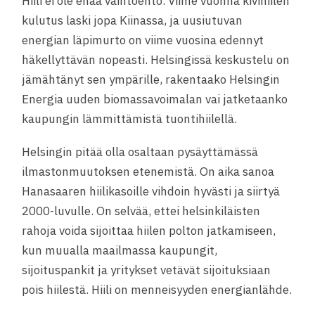
Hiili ei ole enää vaihtoehto. Viime vuonna kivihiilen
kulutus laski jopa Kiinassa, ja uusiutuvan
energian läpimurto on viime vuosina edennyt
häkellyttävän nopeasti. Helsingissä keskustelu on
jämähtänyt sen ympärille, rakentaako Helsingin
Energia uuden biomassavoimalan vai jatketaanko
kaupungin lämmittämistä tuontihiilellä.
Helsingin pitää olla osaltaan pysäyttämässä
ilmastonmuutoksen etenemistä. On aika sanoa
Hanasaaren hiilikasoille vihdoin hyvästi ja siirtyä
2000-luvulle. On selvää, ettei helsinkiläisten
rahoja voida sijoittaa hiilen polton jatkamiseen,
kun muualla maailmassa kaupungit,
sijoituspankit ja yritykset vetävät sijoituksiaan
pois hiilestä. Hiili on menneisyyden energianlähde.