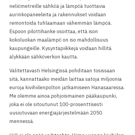
neliömetreille sähköä ja lämpöä tuottavia
aurinkopaneeleita ja rakennukset voidaan
remontoida tuhlaamaan vähemmän lämpöä.
Espoon pilottihanke osoittaa, että ison
kokoluokan maalämpö on iso mahdollisuus
kaupungeille. Kysyntäpiikkejä voidaan hillitä
älykkään sähköverkon kautta.
Valitettavasti Helsingissä pohditaan tosissaan
sitä, kannattaako meidän laittaa satoja miljoonia
euroja kivihiilenpolton jatkamiseen Hanasaaressa.
Me olemme ainoa pohjoismainen pääkaupunki,
joka ei ole sitoutunut 100-prosenttisesti
uusiutuvaan energiajärjestelmään 2050
mennessä.