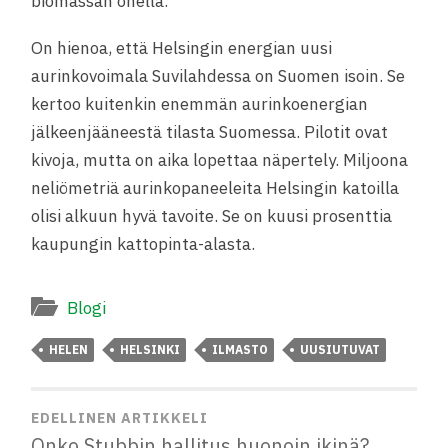
biomassan ohella.
On hienoa, että Helsingin energian uusi
aurinkovoimala Suvilahdessa on Suomen isoin. Se
kertoo kuitenkin enemmän aurinkoenergian
jälkeenjääneestä tilasta Suomessa. Pilotit ovat
kivoja, mutta on aika lopettaa näpertely. Miljoona
neliömetriä aurinkopaneeleita Helsingin katoilla
olisi alkuun hyvä tavoite. Se on kuusi prosenttia
kaupungin kattopinta-alasta.
Blogi
HELEN
HELSINKI
ILMASTO
UUSIUTUVAT
EDELLINEN ARTIKKELI
Onko Stubbin hallitus huonoin ikinä?