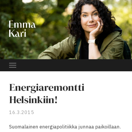
EMMA
KARI
Toggle
mobile
menu
Energiaremontti
Helsinkiin!
16.3.2015
Suomalainen energiapolitiikka junnaa paikoillaan.