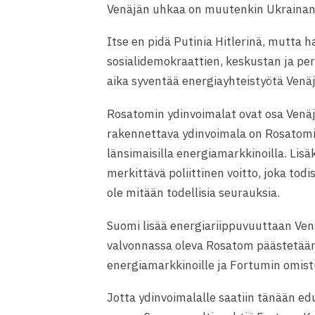
Venäjän uhkaa on muutenkin Ukrainan k
Itse en pidä Putinia Hitlerinä, mutta 
sosialidemokraattien, keskustan ja per
aika syventää energiayhteistyötä Venä
Rosatomin ydinvoimalat ovat osa Venäjä
rakennettava ydinvoimala on Rosatomil
länsimaisilla energiamarkkinoilla. Lis
merkittävä poliittinen voitto, joka todi
ole mitään todellisia seurauksia.
Suomi lisää energiariippuvuuttaan Ven
valvonnassa oleva Rosatom päästetään
energiamarkkinoille ja Fortumin omist
Jotta ydinvoimalalle saatiin tänään ed