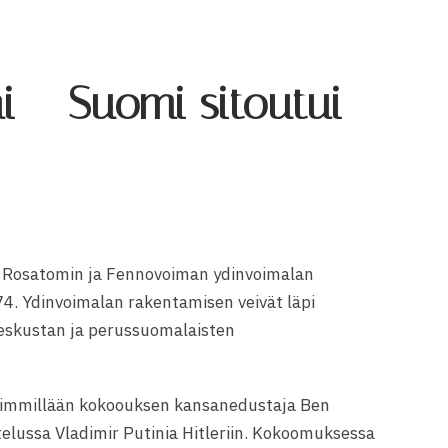
i – Suomi sitoutui
 Rosatomin ja Fennovoiman ydinvoimalan
4. Ydinvoimalan rakentamisen veivät läpi
eskustan ja perussuomalaisten
hkeimmillään kokoouksen kansanedustaja Ben
lussa Vladimir Putinia Hitleriin. Kokoomuksessa