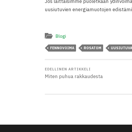
Jos laittaisimme puoletkaan ydinvoima
uusiutuvien energiamuotojen edistämis
Blogi
FENNOVOIMA
ROSATOM
UUSIUTUVA
EDELLINEN ARTIKKELI
Miten puhua rakkaudesta