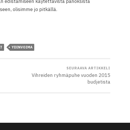
n edistämiseen käytettävistä panoksista
een, olisimme jo pitkällä.
T
YDINVOIMA
SEURAAVA ARTIKKELI
Vihreiden ryhmäpuhe vuoden 2015
budjetista