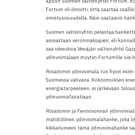
apuun Suomen valtionyhtiö Fortum. K
Fortum oli ilmoitti, että saattaa osal
omistusosuudella. Näin saataisiin ha
Suomen valtionyhtiö pelastaa hankett
ainoastaan veronmaksajien, eli kunnall
saa oikeuksia Venäjän valtionyhtiö Ga
ydinvoimalaan myytiin Fortumille siis 
Rosatomin ydinvoimala tuo hyvin esiin 
Suomessa vahvana. Kokoomuksen energi
energiatarpeeseen, ei järkevään talous
ydinvoimafanatiaan.
Rosatomin ja Fennovoiman ydinvoimala
mahdollinen ydinvoimalahanke, joka li
kikkailuineen tämä ydinvoimahanke sa