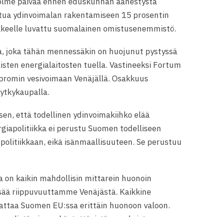
olme päivää ennen eduskunnan äänestystä
listua ydinvoimalan rakentamiseen 15 prosentin
nkkeelle luvattu suomalainen omistusenemmistö.
a, joka tähän mennessäkin on huojunut pystyssä
isten energialaitosten tuella. Vastineeksi Fortum
zpromin vesivoimaan Venäjällä. Osakkuus
kytkykaupalla.
sen, että todellinen ydinvoimakiihko elää
apolitiikka ei perustu Suomen todelliseen
politiikkaan, eikä isänmaallisuuteen. Se perustuu
 on kaikin mahdollisin mittarein huonoin
sää riippuvuuttamme Venäjästä. Kaikkine
attaa Suomen EU:ssa erittäin huonoon valoon.