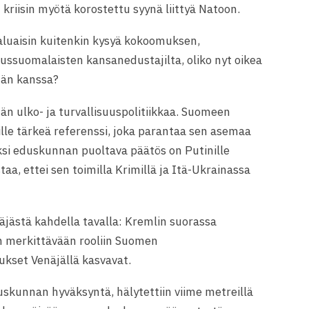
riisin myötä korostettu syynä liittyä Natoon.
haluaisin kuitenkin kysyä kokoomuksen,
ussuomalaisten kansanedustajilta, oliko nyt oikea
jän kanssa?
n ulko- ja turvallisuuspolitiikkaa. Suomeen
le tärkeä referenssi, joka parantaa sen asemaa
äksi eduskunnan puoltava päätös on Putinille
staa, ettei sen toimilla Krimillä ja Itä-Ukrainassa
äjästä kahdella tavalla: Kremlin suorassa
 merkittävään rooliin Suomen
ukset Venäjällä kasvavat.
uskunnan hyväksyntä, hälytettiin viime metreillä