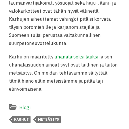
laumanvartijakoirat, yösuojat sekä haju-, ääni- ja
valokarkotteet ovat tähän hyviä välineitä.
Karhujen aiheuttamat vahingot pitäisi korvata
täysin poromiehille ja karjanomistajille ja
Suomeen tulisi perustaa valtakunnallinen
suurpetoneuvottelukunta.
Karhu on määritelty
uhanalaiseksi lajiksi
ja sen
uhanalaisuuden ainoat syyt ovat laillinen ja laiton
metsästys. On meidän tehtävämme säilyttää
tämä hieno eläin metsissämme ja pitää laji
elinvoimaisena.
Blogi
KARHUT
METSÄSTYS