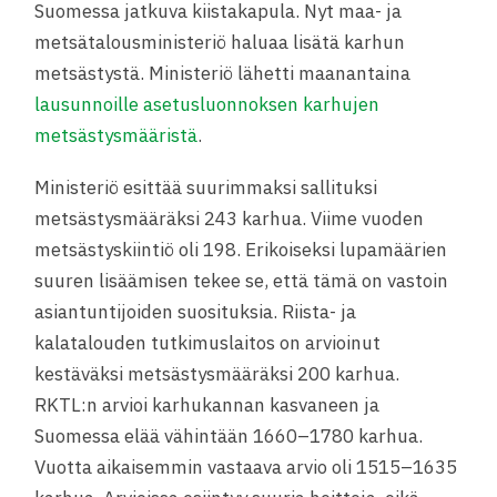
Suomessa jatkuva kiistakapula. Nyt maa- ja
metsätalousministeriö haluaa lisätä karhun
metsästystä. Ministeriö lähetti maanantaina
lausunnoille asetusluonnoksen karhujen
metsästysmääristä
.
Ministeriö esittää suurimmaksi sallituksi
metsästysmääräksi 243 karhua. Viime vuoden
metsästyskiintiö oli 198. Erikoiseksi lupamäärien
suuren lisäämisen tekee se, että tämä on vastoin
asiantuntijoiden suosituksia. Riista- ja
kalatalouden tutkimuslaitos on arvioinut
kestäväksi metsästysmääräksi 200 karhua.
RKTL:n arvioi karhukannan kasvaneen ja
Suomessa elää vähintään 1660–1780 karhua.
Vuotta aikaisemmin vastaava arvio oli 1515–1635