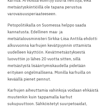
karhua. Arvioissa esiintyy suuria heittoja, eikä
metsästyskiintiöillä ole tapana perustua
varovaisuusperiaateeseen.
Petopolitiikalla on Suomessa helppo saada
kannatusta. Edellinen maa- ja
metsätalousministeri Sirkka-Liisa Anttila ehdotti
alkuvuonna karhujen kevätpyynnin ottamista
uudelleen käyttöön. Kevätmetsästyksestä
luovuttiin jo lähes 20 vuotta sitten, sillä
metsästystä lisääntymiskaudella pidetään
erityisen ongelmallisena. Monilla karhuilla on
keväällä pienet pennut.
Karhujen aiheuttamia vahinkoja voidaan ehkäistä
muutenkin kuin tappamalla karhut
sukupuuttoon. Sähköistetyt suurpetoaidat,