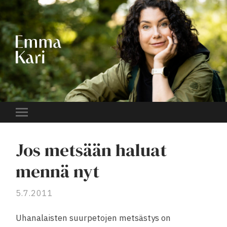
EMMA
KARI
Toggle
mobile
menu
Jos metsään haluat
mennä nyt
5.7.2011
Uhanalaisten suurpetojen metsästys on