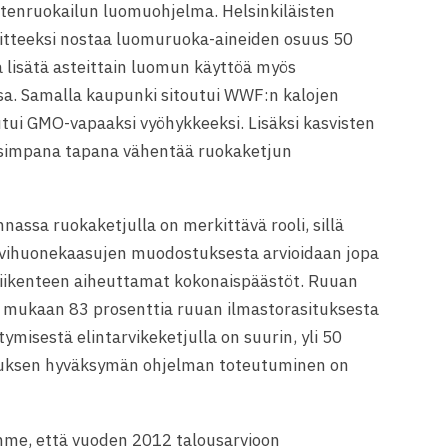
lastenruokailun luomuohjelma. Helsinkiläisten
voitteeksi nostaa luomuruoka-aineiden osuus 50
sätä asteittain luomun käyttöä myös
ssa. Samalla kaupunki sitoutui WWF:n kalojen
utui GMO-vapaaksi vyöhykkeeksi. Lisäksi kasvisten
aisimpana tapana vähentää ruokaketjun
sa ruokaketjulla on merkittävä rooli, sillä
asvihuonekaasujen muodostuksesta arvioidaan jopa
liikenteen aiheuttamat kokonaispäästöt. Ruuan
oiden mukaan 83 prosenttia ruuan ilmastorasituksesta
itymisestä elintarvikeketjulla on suurin, yli 50
ituksen hyväksymän ohjelman toteutuminen on
ämme, että vuoden 2012 talousarvioon