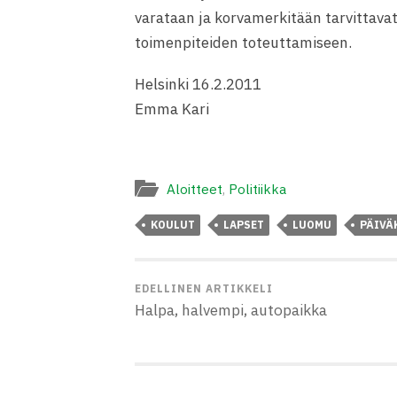
varataan ja korvamerkitään tarvittava
toimenpiteiden toteuttamiseen.
Helsinki 16.2.2011
Emma Kari
Aloitteet
,
Politiikka
KOULUT
LAPSET
LUOMU
PÄIVÄ
EDELLINEN ARTIKKELI
Halpa, halvempi, autopaikka