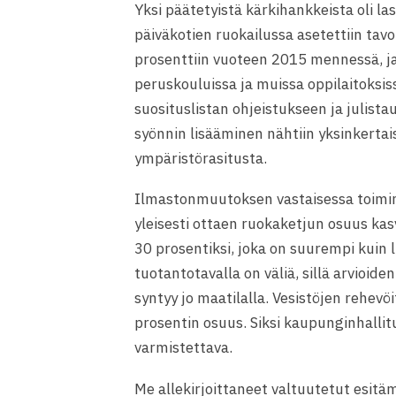
Yksi päätetyistä kärkihankkeista oli 
päiväkotien ruokailussa asetettiin ta
prosenttiin vuoteen 2015 mennessä, ja li
peruskouluissa ja muissa oppilaitoksi
suosituslistan ohjeistukseen ja julista
syönnin lisääminen nähtiin yksinkert
ympäristörasitusta.
Ilmastonmuutoksen vastaisessa toiminnas
yleisesti ottaen ruokaketjun osuus k
30 prosentiksi, joka on suurempi kuin 
tuotantotavalla on väliä, sillä arvi
syntyy jo maatilalla. Vesistöjen rehevö
prosentin osuus. Siksi kaupunginhall
varmistettava.
Me allekirjoittaneet valtuutetut esit