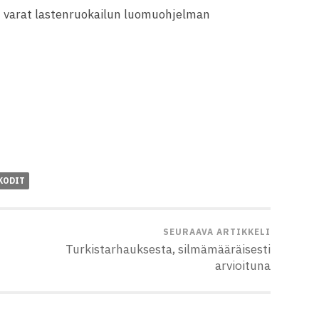
t varat lastenruokailun luomuohjelman
KODIT
SEURAAVA ARTIKKELI
Turkistarhauksesta, silmämääräisesti
arvioituna