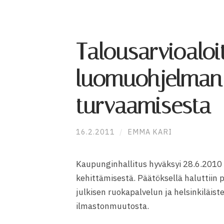
Talousarvioaloi
luomuohjelman 
turvaamisesta
16.2.2011
/
EMMA KARI
Kaupunginhallitus hyväksyi 28.6.2010
kehittämisestä. Päätöksellä haluttiin 
julkisen ruokapalvelun ja helsinkiläist
ilmastonmuutosta.