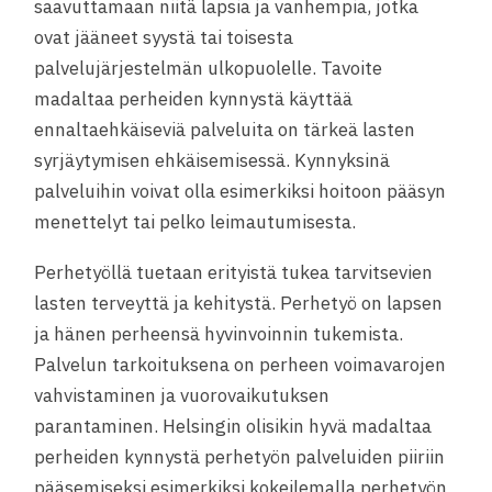
saavuttamaan niitä lapsia ja vanhempia, jotka
ovat jääneet syystä tai toisesta
palvelujärjestelmän ulkopuolelle. Tavoite
madaltaa perheiden kynnystä käyttää
ennaltaehkäiseviä palveluita on tärkeä lasten
syrjäytymisen ehkäisemisessä. Kynnyksinä
palveluihin voivat olla esimerkiksi hoitoon pääsyn
menettelyt tai pelko leimautumisesta.
Perhetyöllä tuetaan erityistä tukea tarvitsevien
lasten terveyttä ja kehitystä. Perhetyö on lapsen
ja hänen perheensä hyvinvoinnin tukemista.
Palvelun tarkoituksena on perheen voimavarojen
vahvistaminen ja vuorovaikutuksen
parantaminen. Helsingin olisikin hyvä madaltaa
perheiden kynnystä perhetyön palveluiden piiriin
pääsemiseksi esimerkiksi kokeilemalla perhetyön