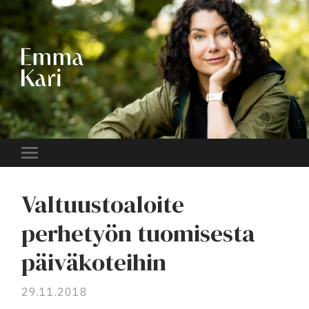
EMMA
KARI
Toggle
mobile
menu
Valtuustoaloite
perhetyön tuomisesta
päiväkoteihin
29.11.2018