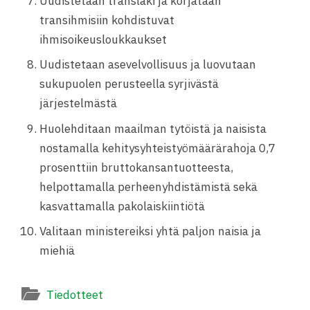
Uudistetaan translaki ja korjataan
transihmisiin kohdistuvat
ihmisoikeusloukkaukset
Uudistetaan asevelvollisuus ja luovutaan
sukupuolen perusteella syrjivästä
järjestelmästä
Huolehditaan maailman tytöistä ja naisista
nostamalla kehitysyhteistyömäärärahoja 0,7
prosenttiin bruttokansantuotteesta,
helpottamalla perheenyhdistämistä sekä
kasvattamalla pakolaiskiintiötä
Valitaan ministereiksi yhtä paljon naisia ja
miehiä
Tiedotteet