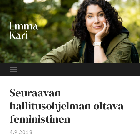
EMMA
KARI
Toggle
mobile
menu
Seuraavan
hallitusohjelman oltava
feministinen
4.9.2018