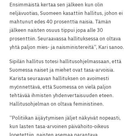
Ensimmäistä kertaa sen jälkeen kun olin
neljävuotias, Suomeen kasattiin hallitus, johon ei
mahtunut edes 40 prosenttia naisia. Tämän
jälkeen naisten osuus tippui jopa alle 30
prosenttiin. Seuraavassa hallituksessa on oltava
yhtä paljon mies- ja naisministereitä”, Kari sanoo.
Sipilän hallitus totesi hallitusohjelmassaan, että
Suomessa naiset ja miehet ovat tasa-arvoisia.
Karista seuraavan hallituksen on avoimesti
myönnettävä, että Suomessa on vielä paljon
tehtävää ihmisten yhdenvertaisuuden eteen.
Hallitusohjelman on oltava feministinen.
”Politiikan äijäytymisen jäljet näkyivät nopeasti,
kun lasten tasa-arvoinen päivähoito-oikeus
lopetettiin, naisten asemaa parantava