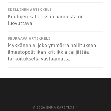
EDELLINEN ARTIKKELI
Koulujen kahdeksan aamuista on
luovuttava
SEURAAVA ARTIKKELI
Mykkänen ei joko ymmärrä hallituksen
ilmastopolitiikan kritiikkiä tai jättää
tarkoituksella vastaamatta
© 2026
EMMA KARI
YLÖS ↑