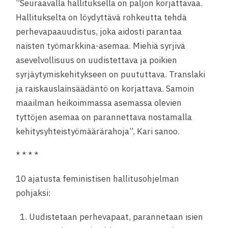
”Seuraavalla hallituksella on paljon korjattavaa.
Hallitukselta on löydyttävä rohkeutta tehdä
perhevapaauudistus, joka aidosti parantaa
naisten työmarkkina-asemaa. Miehiä syrjivä
asevelvollisuus on uudistettava ja poikien
syrjäytymiskehitykseen on puututtava. Translaki
ja raiskauslainsäädäntö on korjattava. Samoin
maailman heikoimmassa asemassa olevien
tyttöjen asemaa on parannettava nostamalla
kehitysyhteistyömäärärahoja”, Kari sanoo.
* * * *
10 ajatusta feministisen hallitusohjelman
pohjaksi:
Uudistetaan perhevapaat, parannetaan isien