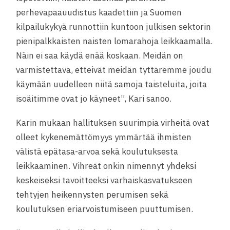
perhevapaauudistus kaadettiin ja Suomen
kilpailukykyä runnottiin kuntoon julkisen sektorin
pienipalkkaisten naisten lomarahoja leikkaamalla.
Näin ei saa käydä enää koskaan. Meidän on
varmistettava, etteivät meidän tyttäremme joudu
käymään uudelleen niitä samoja taisteluita, joita
isoäitimme ovat jo käyneet”, Kari sanoo.
Karin mukaan hallituksen suurimpia virheitä ovat
olleet kykenemättömyys ymmärtää ihmisten
välistä epätasa-arvoa sekä koulutuksesta
leikkaaminen. Vihreät onkin nimennyt yhdeksi
keskeiseksi tavoitteeksi varhaiskasvatukseen
tehtyjen heikennysten perumisen sekä
koulutuksen eriarvoistumiseen puuttumisen.