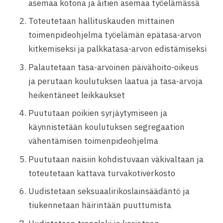
asemaa kotona ja äitien asemaa työelämässä
Toteutetaan hallituskauden mittainen
toimenpideohjelma työelämän epätasa-arvon
kitkemiseksi ja palkkatasa-arvon edistämiseksi
Palautetaan tasa-arvoinen päivähoito-oikeus
ja perutaan koulutuksen laatua ja tasa-arvoja
heikentäneet leikkaukset
Puututaan poikien syrjäytymiseen ja
käynnistetään koulutuksen segregaation
vähentämisen toimenpideohjelma
Puututaan naisiin kohdistuvaan väkivaltaan ja
toteutetaan kattava turvakotiverkosto
Uudistetaan seksuaalirikoslainsäädäntö ja
tiukennetaan häirintään puuttumista