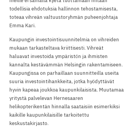
meille ei samalla kyetä tuottamaan mitään
todellisia ehdotuksia hallinnon tehostamisesta,
toteaa vihreän valtuustoryhmän puheenjohtaja
Emma Kari.
Kaupungin investointisuunnitelmia on vihreiden
mukaan tarkasteltava kriittisesti. Vihreät
haluavat investoida ympäristön ja ihmisten
kannalta kestävämmän Helsingin rakentamiseen.
Kaupungissa on parhaillaan suunnitteilla useita
suuria investointihankkeita, jotka hyödyttävät
hyvin kapeaa joukkoa kaupunkilaisista. Muutamaa
yritystä palvelevan Hernesaaren
helikopterikentän hinnalla saataisiin esimerkiksi
kaikille kaupunkilaisille tarkoitettu
keskustakirjasto.