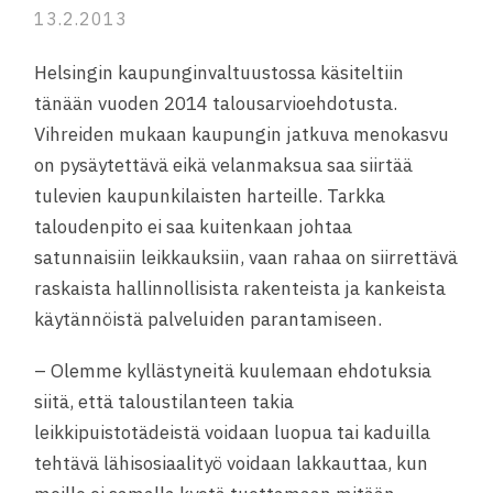
13.2.2013
Helsingin kaupunginvaltuustossa käsiteltiin
tänään vuoden 2014 talousarvioehdotusta.
Vihreiden mukaan kaupungin jatkuva menokasvu
on pysäytettävä eikä velanmaksua saa siirtää
tulevien kaupunkilaisten harteille. Tarkka
taloudenpito ei saa kuitenkaan johtaa
satunnaisiin leikkauksiin, vaan rahaa on siirrettävä
raskaista hallinnollisista rakenteista ja kankeista
käytännöistä palveluiden parantamiseen.
– Olemme kyllästyneitä kuulemaan ehdotuksia
siitä, että taloustilanteen takia
leikkipuistotädeistä voidaan luopua tai kaduilla
tehtävä lähisosiaalityö voidaan lakkauttaa, kun