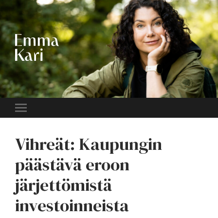
EMMA
KARI
Toggle
mobile
menu
Vihreät: Kaupungin
päästävä eroon
järjettömistä
investoinneista