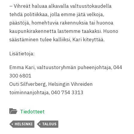
– Vihreät haluaa alkavalla valtuustokaudella
tehdä politiikkaa, jolla emme jätä velkoja,
päästöjä, homehtuvia rakennuksia tai huonoa
kaupunkirakennetta lastemme taakaksi. Huono
säästäminen tulee kalliiksi, Kari kiteyttää.
Lisätietoja:
Emma Kari, valtuustoryhmän puheenjohtaja, 044
300 6801
Outi Silfverberg, Helsingin Vihreiden
toiminnanjohtaja, 040 754 3313
Tiedotteet
HELSINKI
TALOUS