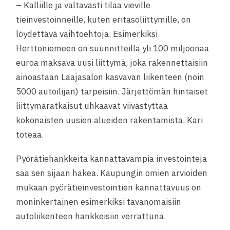
– Kalliille ja valtavasti tilaa vieville
tieinvestoinneille, kuten eritasoliittymille, on
löydettävä vaihtoehtoja. Esimerkiksi
Herttoniemeen on suunnitteilla yli 100 miljoonaa
euroa maksava uusi liittymä, joka rakennettaisiin
ainoastaan Laajasalon kasvavan liikenteen (noin
5000 autoilijan) tarpeisiin. Järjettömän hintaiset
liittymäratkaisut uhkaavat viivästyttää
kokonaisten uusien alueiden rakentamista, Kari
toteaa.
Pyörätiehankkeita kannattavampia investointeja
saa sen sijaan hakea. Kaupungin omien arvioiden
mukaan pyörätieinvestointien kannattavuus on
moninkertainen esimerkiksi tavanomaisiin
autoliikenteen hankkeisiin verrattuna.