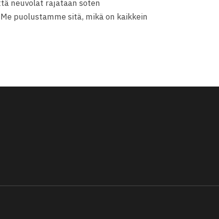
tä neuvolat rajataan soten
 Me puolustamme sitä, mikä on kaikkein