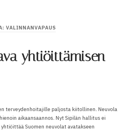
A:
VALINNANVAPAUS
ava yhtiöittämisen
n terveydenhoitajille paljosta kiitollinen. Neuvola
hienoin aikaansaannos. Nyt Sipilän hallitus ei
e yhtiöittää Suomen neuvolat avatakseen