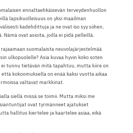
uomalaisen ennaltaehkäisevän terveydenhuollon
meillä lapsikuolleisuus on yksi maailman
välisesti kadehdittuja ja ne ovat iso syy siihen,
Nämä ovat asioita, joilla ei pidä pelleillä.
sti rajaamaan suomalaista neuvolajärjestelmää
in ulkopuolelle? Asia kuvaa hyvin koko soten
ei tunnu tietävän mitä tapahtuu, mutta kiire on
itä, että kokoomuksella on enää kaksi vuotta aikaa
firmoissa valtavat markkinat.
lla siellä missä se toimii. Mutta miksi me
 Asiantuntijat ovat tyrmänneet ajatukset
tta hallitus kiertelee ja kaartelee asiaa, eikä