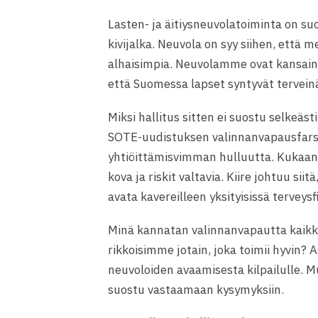
Lasten- ja äitiysneuvolatoiminta on s
kivijalka. Neuvola on syy siihen, että 
alhaisimpia. Neuvolamme ovat kan
sain
että Suomessa lapset syntyvät terveinä. 
Miksi hallitus sitten ei suostu selkeä
SOTE-uudistuksen valinnanvapausfarss
yhtiöittämisvimman hulluutta. Kukaan 
kova ja riskit valtavia. Kiire johtuu si
avata kavereilleen yksityisissä terveys
Minä kannatan valinnanvapautta kaikkia
rikkoisimme jotain, joka toimii hyvin?
neuvoloiden avaamisesta kilpailulle. Mu
suostu vastaamaan kysymyksiin.