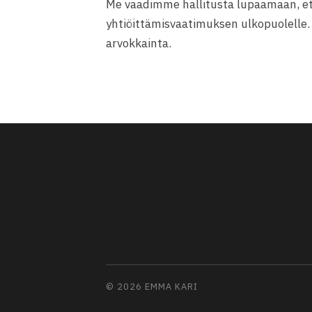
Me vaadimme hallitusta lupaamaan, et
yhtiöittämisvaatimuksen ulkopuolelle.
arvokkainta.
© 2026
EMMA KARI