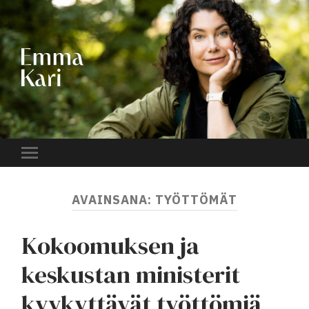
EMMA
KARI
Toggle
mobile
menu
AVAINSANA:
TYÖTTÖMÄT
Kokoomuksen ja
keskustan ministerit
kyykyttävät työttömiä