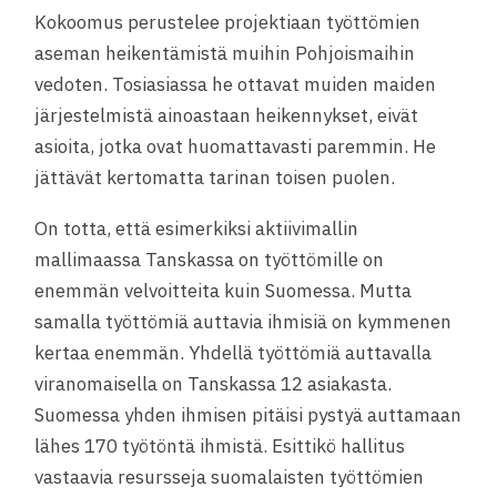
Kokoomus perustelee projektiaan työttömien
aseman heikentämistä muihin Pohjoismaihin
vedoten. Tosiasiassa he ottavat muiden maiden
järjestelmistä ainoastaan heikennykset, eivät
asioita, jotka ovat huomattavasti paremmin. He
jättävät kertomatta tarinan toisen puolen.
On totta, että esimerkiksi aktiivimallin
mallimaassa Tanskassa on työttömille on
enemmän velvoitteita kuin Suomessa. Mutta
samalla työttömiä auttavia ihmisiä on kymmenen
kertaa enemmän. Yhdellä työttömiä auttavalla
viranomaisella on Tanskassa 12 asiakasta.
Suomessa yhden ihmisen pitäisi pystyä auttamaan
lähes 170 työtöntä ihmistä. Esittikö hallitus
vastaavia resursseja suomalaisten työttömien