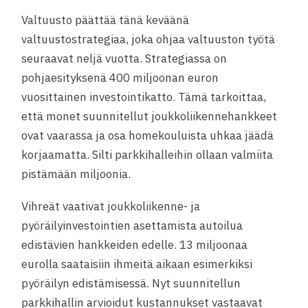
Valtuusto päättää tänä keväänä
valtuustostrategiaa, joka ohjaa valtuuston työtä
seuraavat neljä vuotta. Strategiassa on
pohjaesityksenä 400 miljoonan euron
vuosittainen investointikatto. Tämä tarkoittaa,
että monet suunnitellut joukkoliikennehankkeet
ovat vaarassa ja osa homekouluista uhkaa jäädä
korjaamatta. Silti parkkihalleihin ollaan valmiita
pistämään miljoonia.
Vihreät vaativat joukkoliikenne- ja
pyöräilyinvestointien asettamista autoilua
edistävien hankkeiden edelle. 13 miljoonaa
eurolla saataisiin ihmeitä aikaan esimerkiksi
pyöräilyn edistämisessä. Nyt suunnitellun
parkkihallin arvioidut kustannukset vastaavat