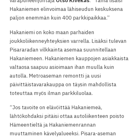
varapuheenjohtaja
Otso Kivekäs
. “Tämä lisäisi
Hakaniemen elinvoimaa lähiseudun keskuksena
paljon enemmän kuin 400 parkkipaikkaa.”
Hakaniemi on koko maan parhaiden
joukkoliikenneyhteyksien varrella. Lisäksi tulevan
Pisararadan vilkkainta asemaa suunnitellaan
Hakaniemeen. Hakaniemen kauppojen asiakkaista
valtaosa saapuu asioimaan ihan muulla kuin
autolla. Metroaseman remontti ja uusi
päivittäistavarakauppa on täysin mahdollista
toteuttaa myös ilman parkkiluolaa.
“Jos tavoite on elävöittää Hakaniemeä,
lähtökohdaksi pitäisi ottaa autoliikenteen poisto
Hämeentieltä ja Hakaniemenrannan
muuttaminen kävelyalueeksi. Pisara-aseman