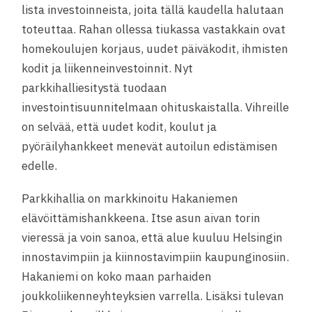
lista investoinneista, joita tällä kaudella halutaan
toteuttaa. Rahan ollessa tiukassa vastakkain ovat
homekoulujen korjaus, uudet päiväkodit, ihmisten
kodit ja liikenneinvestoinnit. Nyt
parkkihalliesitystä tuodaan
investointisuunnitelmaan ohituskaistalla. Vihreille
on selvää, että uudet kodit, koulut ja
pyöräilyhankkeet menevät autoilun edistämisen
edelle.
Parkkihallia on markkinoitu Hakaniemen
elävöittämishankkeena. Itse asun aivan torin
vieressä ja voin sanoa, että alue kuuluu Helsingin
innostavimpiin ja kiinnostavimpiin kaupunginosiin.
Hakaniemi on koko maan parhaiden
joukkoliikenneyhteyksien varrella. Lisäksi tulevan