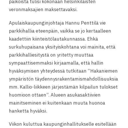
paikoista tulisi kokonaan helsinkiläisten
veronmaksajien maksettavaksi.
Apulaiskaupunginjohtaja Hannu Penttilä vie
parkkihallia eteenpäin, vaikka se jo kertaalleen
kaadettiin kiinteistölautakunnassa. Ehkä
surkuhupaisana yksityiskohtana voi mainita, että
parkkihalliesitystä on yritetty muuttaa
sympaattisemmaksi kirjaamalla, että hallin
hyväksymisen yhteydessä tutkitaan “Hakaniemen
ympäristön täydennysrakentamismahdollisuuksia
mm. Kallio-liikkeen järjestämän kilpailun tulokset
huomioon ottaen”. Alueen asukasaktiivien
mainitseminen ei kuitenkaan muuta huonoa
hanketta hyväksi.
Viikon kuluttua kaupunginhallitukselle esitellään