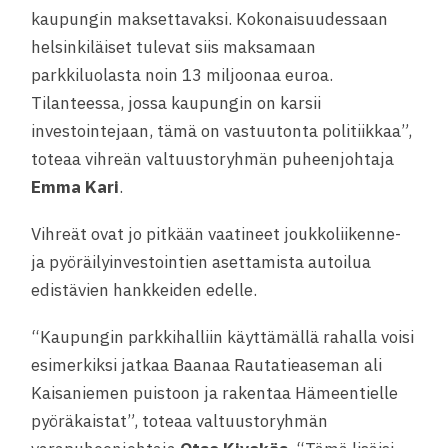
kaupungin maksettavaksi. Kokonaisuudessaan
helsinkiläiset tulevat siis maksamaan
parkkiluolasta noin 13 miljoonaa euroa.
Tilanteessa, jossa kaupungin on karsii
investointejaan, tämä on vastuutonta politiikkaa”,
toteaa vihreän valtuustoryhmän puheenjohtaja
Emma Kari
.
Vihreät ovat jo pitkään vaatineet joukkoliikenne-
ja pyöräilyinvestointien asettamista autoilua
edistävien hankkeiden edelle.
“Kaupungin parkkihalliin käyttämällä rahalla voisi
esimerkiksi jatkaa Baanaa Rautatieaseman ali
Kaisaniemen puistoon ja rakentaa Hämeentielle
pyöräkaistat”, toteaa valtuustoryhmän