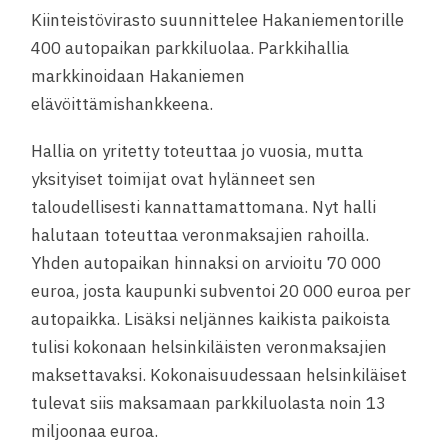
Kiinteistövirasto suunnittelee Ha­ka­nie­men­to­rille
400 au­to­pai­kan parkkiluolaa. Parkkihallia
markkinoidaan Hakaniemen
elävöittämishankkeena.
Hallia on yritetty toteuttaa jo vuosia, mutta
yksityiset toimijat ovat hylänneet sen
taloudellisesti kannattamattomana. Nyt halli
halutaan toteuttaa veronmaksajien rahoilla.
Yhden autopaikan hinnaksi on arvioitu 70 000
euroa, josta kaupunki subventoi 20 000 euroa per
autopaikka. Lisäksi neljännes kaikista paikoista
tulisi kokonaan helsinkiläisten veronmaksajien
maksettavaksi. Kokonaisuudessaan helsinkiläiset
tulevat siis maksamaan parkkiluolasta noin 13
miljoonaa euroa.