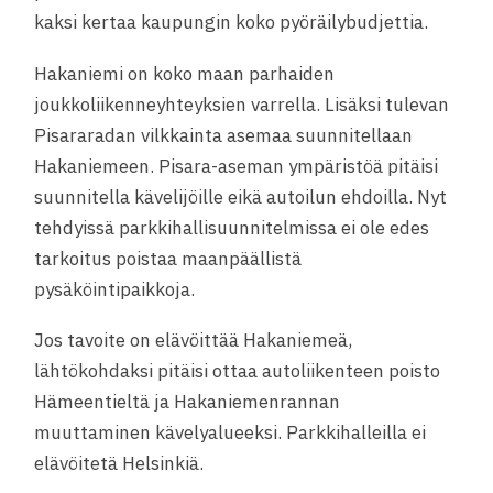
kaksi kertaa kaupungin koko pyöräilybudjettia.
Hakaniemi on koko maan parhaiden
joukkoliikenneyhteyksien varrella. Lisäksi tulevan
Pisararadan vilkkainta asemaa suunnitellaan
Hakaniemeen. Pisara-aseman ympäristöä pitäisi
suunnitella kävelijöille eikä autoilun ehdoilla. Nyt
tehdyissä parkkihallisuunnitelmissa ei ole edes
tarkoitus poistaa maanpäällistä
pysäköintipaikkoja.
Jos tavoite on elävöittää Hakaniemeä,
lähtökohdaksi pitäisi ottaa autoliikenteen poisto
Hämeentieltä ja Hakaniemenrannan
muuttaminen kävelyalueeksi. Parkkihalleilla ei
elävöitetä Helsinkiä.