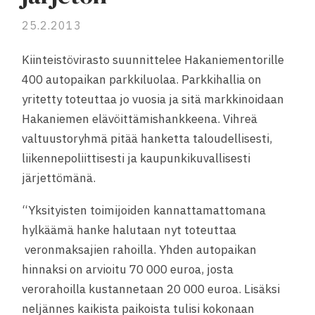
25.2.2013
Kiinteistövirasto suunnittelee Ha­ka­nie­men­to­rille
400 au­to­pai­kan parkkiluolaa. Parkkihallia on
yritetty toteuttaa jo vuosia ja sitä markkinoidaan
Hakaniemen elävöittämishankkeena. Vihreä
valtuustoryhmä pitää hanketta taloudellisesti,
liikennepoliittisesti ja kaupunkikuvallisesti
järjettömänä.
“Yksityisten toimijoiden kannattamattomana
hylkäämä hanke halutaan nyt toteuttaa
veronmaksajien rahoilla. Yhden autopaikan
hinnaksi on arvioitu 70 000 euroa, josta
verorahoilla kustannetaan 20 000 euroa. Lisäksi
neljännes kaikista paikoista tulisi kokonaan