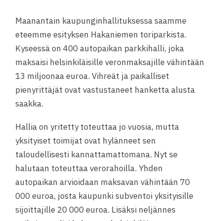
Maanantain kaupunginhallituksessa saamme
eteemme esityksen Ha­ka­nie­men­ toriparkista.
Kyseessä on 400 au­to­pai­kan parkkihalli, joka
maksaisi helsinkiläisille veronmaksajille vähintään
13 miljoonaa euroa. Vihreät ja paikalliset
pienyrittäjät ovat vastustaneet hanketta alusta
saakka.
Hallia on yritetty toteuttaa jo vuosia, mutta
yksityiset toimijat ovat hylänneet sen
taloudellisesti kannattamattomana. Nyt se
halutaan toteuttaa verorahoilla. Yhden
autopaikan arvioidaan maksavan vähintään 70
000 euroa, josta kaupunki subventoi yksityisille
sijoittajille 20 000 euroa. Lisäksi neljännes