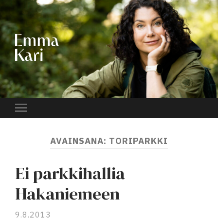
EMMA
KARI
Toggle
mobile
menu
AVAINSANA:
TORIPARKKI
Ei parkkihallia
Hakaniemeen
9.8.2013