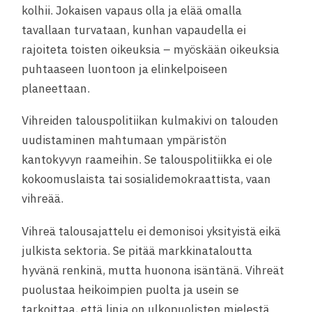
kolhii. Jokaisen vapaus olla ja elää omalla
tavallaan turvataan, kunhan vapaudella ei
rajoiteta toisten oikeuksia – myöskään oikeuksia
puhtaaseen luontoon ja elinkelpoiseen
planeettaan.
Vihreiden talouspolitiikan kulmakivi on talouden
uudistaminen mahtumaan ympäristön
kantokyvyn raameihin. Se talouspolitiikka ei ole
kokoomuslaista tai sosialidemokraattista, vaan
vihreää.
Vihreä talousajattelu ei demonisoi yksityistä eikä
julkista sektoria. Se pitää markkinataloutta
hyvänä renkinä, mutta huonona isäntänä. Vihreät
puolustaa heikoimpien puolta ja usein se
tarkoittaa, että linja on ulkopuolisten mielestä