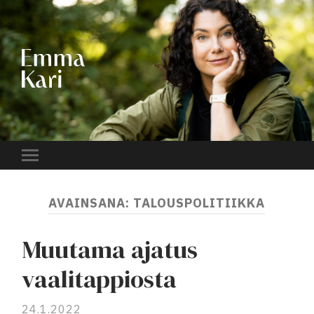
EMMA
KARI
Toggle
mobile
menu
AVAINSANA:
TALOUSPOLITIIKKA
Muutama ajatus
vaalitappiosta
24.1.2022