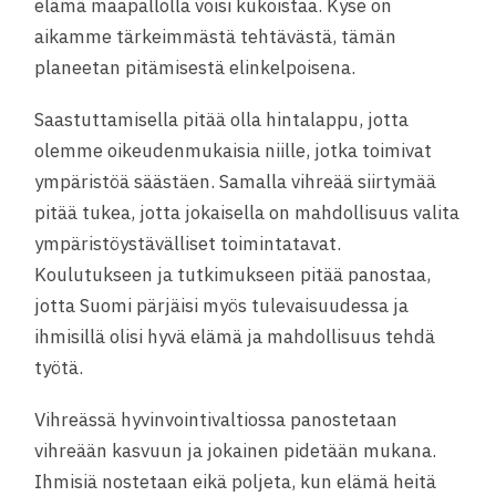
elämä maapallolla voisi kukoistaa. Kyse on
aikamme tärkeimmästä tehtävästä, tämän
planeetan pitämisestä elinkelpoisena.
Saastuttamisella pitää olla hintalappu, jotta
olemme oikeudenmukaisia niille, jotka toimivat
ympäristöä säästäen. Samalla vihreää siirtymää
pitää tukea, jotta jokaisella on mahdollisuus valita
ympäristöystävälliset toimintatavat.
Koulutukseen ja tutkimukseen pitää panostaa,
jotta Suomi pärjäisi myös tulevaisuudessa ja
ihmisillä olisi hyvä elämä ja mahdollisuus tehdä
työtä.
Vihreässä hyvinvointivaltiossa panostetaan
vihreään kasvuun ja jokainen pidetään mukana.
Ihmisiä nostetaan eikä poljeta, kun elämä heitä