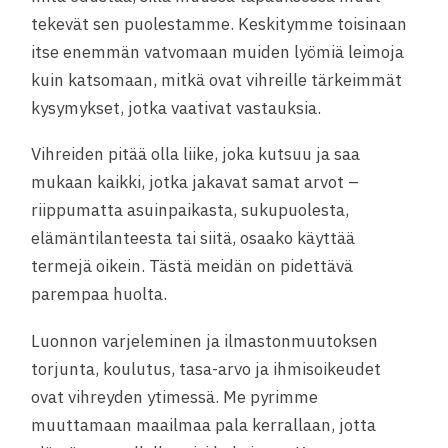
tekevät sen puolestamme. Keskitymme toisinaan
itse enemmän vatvomaan muiden lyömiä leimoja
kuin katsomaan, mitkä ovat vihreille tärkeimmät
kysymykset, jotka vaativat vastauksia.
Vihreiden pitää olla liike, joka kutsuu ja saa
mukaan kaikki, jotka jakavat samat arvot –
riippumatta asuinpaikasta, sukupuolesta,
elämäntilanteesta tai siitä, osaako käyttää
termejä oikein. Tästä meidän on pidettävä
parempaa huolta.
Luonnon varjeleminen ja ilmastonmuutoksen
torjunta, koulutus, tasa-arvo ja ihmisoikeudet
ovat vihreyden ytimessä. Me pyrimme
muuttamaan maailmaa pala kerrallaan, jotta