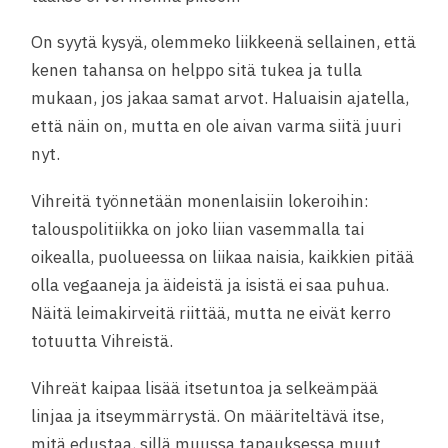
On syytä kysyä, olemmeko liikkeenä sellainen, että
kenen tahansa on helppo sitä tukea ja tulla
mukaan, jos jakaa samat arvot. Haluaisin ajatella,
että näin on, mutta en ole aivan varma siitä juuri
nyt.
Vihreitä työnnetään monenlaisiin lokeroihin:
talouspolitiikka on joko liian vasemmalla tai
oikealla, puolueessa on liikaa naisia, kaikkien pitää
olla vegaaneja ja äideistä ja isistä ei saa puhua.
Näitä leimakirveitä riittää, mutta ne eivät kerro
totuutta Vihreistä.
Vihreät kaipaa lisää itsetuntoa ja selkeämpää
linjaa ja itseymmärrystä. On määriteltävä itse,
mitä edustaa, sillä muussa tapauksessa muut