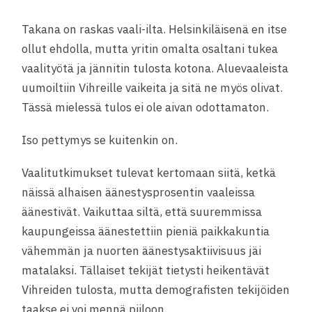
Takana on raskas vaali-ilta. Helsinkiläisenä en itse
ollut ehdolla, mutta yritin omalta osaltani tukea
vaalityötä ja jännitin tulosta kotona. Aluevaaleista
uumoiltiin Vihreille vaikeita ja sitä ne myös olivat.
Tässä mielessä tulos ei ole aivan odottamaton.
Iso pettymys se kuitenkin on.
Vaalitutkimukset tulevat kertomaan siitä, ketkä
näissä alhaisen äänestysprosentin vaaleissa
äänestivät. Vaikuttaa siltä, että suuremmissa
kaupungeissa äänestettiin pieniä paikkakuntia
vähemmän ja nuorten äänestysaktiivisuus jäi
matalaksi. Tällaiset tekijät tietysti heikentävät
Vihreiden tulosta, mutta demografisten tekijöiden
taakse ei voi mennä piiloon.