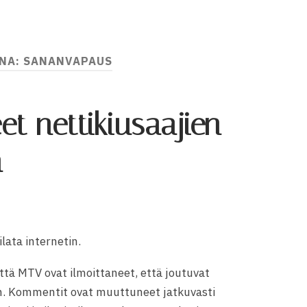
NA:
SANANVAPAUS
t nettikiusaajien
n
lata internetin.
että MTV ovat ilmoittaneet, että joutuvat
n. Kommentit ovat muuttuneet jatkuvasti