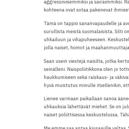
aggressiivisemmiksi ja sairaimmiksi. Ra
kohteena ovat sotaa pakenevat ihmiset
Tämä on tappio sananvapaudelle ja avo
surullista meistä suomal
aisista. Silti
uhkailuun ja vihapuheeseen. Keskustel
jolla naiset, homot ja maahanmuuttaja
Saan usein viestejä naisilta, jotka kert
seinälleni. Naispoliitikkona olen jo t
haukkumiseen sekä raiskaus- ja väkiva
hyvä muistutus minulle itsellenikin, ette
Lienee varmaan paikallaan sanoa äänee
uhkauksia lähettävät miehet. Se on jul
naiset poliittisessa keskustelussa. Täh
Me emme saa antaa kiusaajille valtaa. S