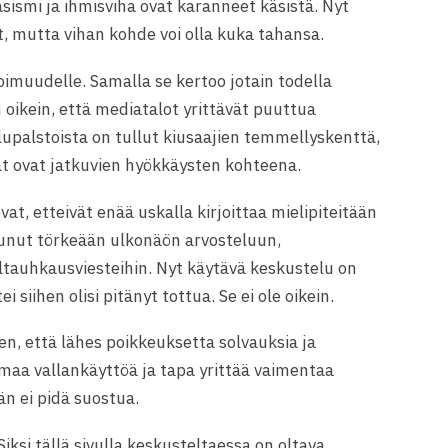
sismi ja ihmisviha ovat karanneet käsistä. Nyt
, mutta vihan kohde voi olla kuka tahansa.
imuudelle. Samalla se kertoo jotain todella
 on oikein, että mediatalot yrittävät puuttua
upalstoista on tullut kiusaajien temmellyskenttä,
t ovat jatkuvien hyökkäysten kohteena.
ovat, etteivät enää uskalla kirjoittaa mielipiteitään
ottunut törkeään ulkonäön arvosteluun,
ltauhkausviesteihin. Nyt käytävä keskustelu on
i siihen olisi pitänyt tottua. Se ei ole oikein.
n, että lähes poikkeuksetta solvauksia ja
maa vallankäyttöä ja tapa yrittää vaimentaa
än ei pidä suostua.
iksi tällä sivulla keskusteltaessa on oltava