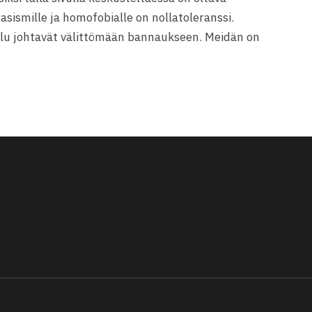
 rasismille ja homofobialle on nollatoleranssi.
ilu johtavät välittömään bannaukseen. Meidän on