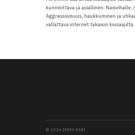
kunnioittava ja asiallinen. Naisvihalle,
Aggressiivisuus, haukkuminen ja uhka
vallattava internet takaisin kiusaajilta.
© 2026
EMMA KARI