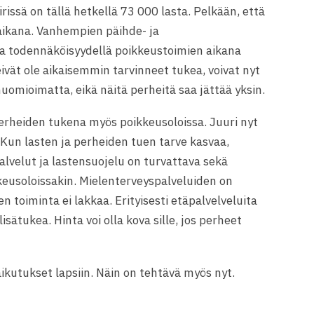
rissä on tällä hetkellä 73 000 lasta. Pelkään, että
aikana. Vanhempien päihde- ja
a todennäköisyydellä poikkeustoimien aikana
ivät ole aikaisemmin tarvinneet tukea, voivat nyt
 huomioimatta, eikä näitä perheitä saa jättää yksin.
i perheiden tukena myös poikkeusoloissa. Juuri nyt
Kun lasten ja perheiden tuen tarve kasvaa,
lvelut ja lastensuojelu on turvattava sekä
eusoloissakin. Mielenterveyspalveluiden on
iden toiminta ei lakkaa. Erityisesti etäpalvelveluita
lisätukea. Hinta voi olla kova sille, jos perheet
ikutukset lapsiin. Näin on tehtävä myös nyt.