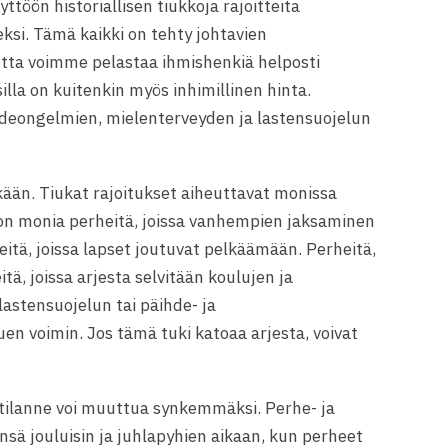
töön historiallisen tiukkoja rajoitteita
ksi. Tämä kaikki on tehty johtavien
otta voimme pelastaa ihmishenkiä helposti
ksilla on kuitenkin myös inhimillinen hinta.
hdeongelmien, mielenterveyden ja lastensuojelun
tkään. Tiukat rajoitukset aiheuttavat monissa
on monia perheitä, joissa vanhempien jaksaminen
eitä, joissa lapset joutuvat pelkäämään. Perheitä,
tä, joissa arjesta selvitään koulujen ja
lastensuojelun tai päihde- ja
n voimin. Jos tämä tuki katoaa arjesta, voivat
 tilanne voi muuttua synkemmäksi. Perhe- ja
sä jouluisin ja juhlapyhien aikaan, kun perheet