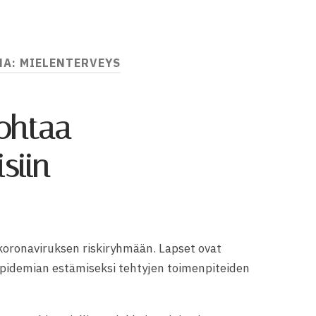
NA:
MIELENTERVEYS
johtaa
isiin
 koronaviruksen riskiryhmään. Lapset ovat
epidemian estämiseksi tehtyjen toimenpiteiden