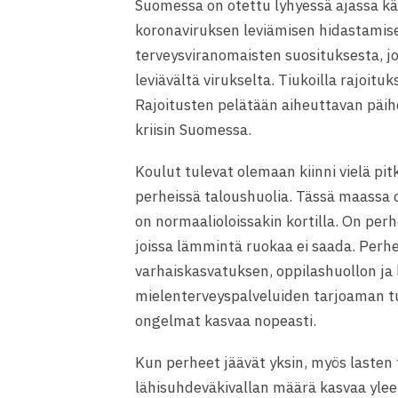
Suomessa on otettu lyhyessä ajassa käyt
koronaviruksen leviämisen hidastamise
terveysviranomaisten suosituksesta, j
leviävältä virukselta. Tiukoilla rajoitu
Rajoitusten pelätään aiheuttavan päi
kriisin Suomessa.
Koulut tulevat olemaan kiinni vielä pi
perheissä taloushuolia. Tässä maassa 
on normaalioloissakin kortilla. On perh
joissa lämmintä ruokaa ei saada. Perhei
varhaiskasvatuksen, oppilashuollon ja 
mielenterveyspalveluiden tarjoaman tue
ongelmat kasvaa nopeasti.
Kun perheet jäävät yksin, myös lasten
lähisuhdeväkivallan määrä kasvaa yleen