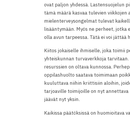
ovat paljon yhdessä. Lastensuojelun pii
tämä määrä kasvaa tulevien viikkojen 
mielenterveysongelmat tulevat kaikell
lisääntymään. Myös ne perheet, jotka e
olla avun tarpeessa. Tätä ei voi jättää
Kiitos jokaiselle ihmiselle, joka toimi
yhteiskunnan turvaverkkoja tarvitaan. 
resurssien on oltava kunnossa. Perhepa
oppilashuolto saatava toimimaan poikk
kuuluttava niihin kriittisiin aloihin, jo
tarjoaville toimijoille on nyt annettava 
jäävät nyt yksin.
Kaikissa päätöksissä on huomioitava va