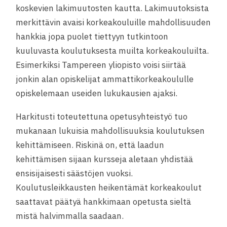
koskevien lakimuutosten kautta. Lakimuutoksista
merkittävin avaisi korkeakouluille mahdollisuuden
hankkia jopa puolet tiettyyn tutkintoon
kuuluvasta koulutuksesta muilta korkeakouluilta.
Esimerkiksi Tampereen yliopisto voisi siirtää
jonkin alan opiskelijat ammattikorkeakoululle
opiskelemaan useiden lukukausien ajaksi.
Harkitusti toteutettuna opetusyhteistyö tuo
mukanaan lukuisia mahdollisuuksia koulutuksen
kehittämiseen. Riskinä on, että laadun
kehittämisen sijaan kursseja aletaan yhdistää
ensisijaisesti säästöjen vuoksi.
Koulutusleikkausten heikentämät korkeakoulut
saattavat päätyä hankkimaan opetusta sieltä
mistä halvimmalla saadaan.