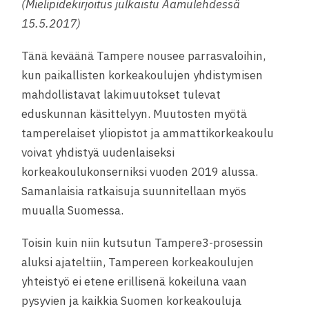
(Mielipidekirjoitus julkaistu Aamulehdessä
15.5.2017)
Tänä keväänä Tampere nousee parrasvaloihin,
kun paikallisten korkeakoulujen yhdistymisen
mahdollistavat lakimuutokset tulevat
eduskunnan käsittelyyn. Muutosten myötä
tamperelaiset yliopistot ja ammattikorkeakoulu
voivat yhdistyä uudenlaiseksi
korkeakoulukonserniksi vuoden 2019 alussa.
Samanlaisia ratkaisuja suunnitellaan myös
muualla Suomessa.
Toisin kuin niin kutsutun Tampere3-prosessin
aluksi ajateltiin, Tampereen korkeakoulujen
yhteistyö ei etene erillisenä kokeiluna vaan
pysyvien ja kaikkia Suomen korkeakouluja