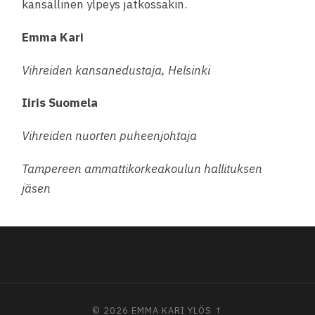
kansallinen ylpeys jatkossakin.
Emma Kari
Vihreiden kansanedustaja, Helsinki
Iiris Suomela
Vihreiden nuorten puheenjohtaja
Tampereen ammattikorkeakoulun hallituksen
jäsen
© 2026
EMMA KARI
YLÖS ↑