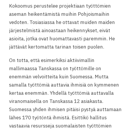
Kokoomus perustelee projektiaan työttömien
aseman heikentämistä muihin Pohjoismaihin
vedoten. Tosiasiassa he ottavat muiden maiden
järjestelmistä ainoastaan heikennykset, eivät
asioita, jotka ovat huomattavasti paremmin. He
jättävät kertomatta tarinan toisen puolen.
On totta, että esimerkiksi aktiivimallin
mallimaassa Tanskassa on työttömille on
enemmän velvoitteita kuin Suomessa. Mutta
samalla työttömiä auttavia ihmisiä on kymmenen
kertaa enemmän. Yhdellä työttömiä auttavalla
viranomaisella on Tanskassa 12 asiakasta.
Suomessa yhden ihmisen pitäisi pystyä auttamaan
lähes 170 työtöntä ihmistä. Esittikö hallitus
vastaavia resursseja suomalaisten työttömien