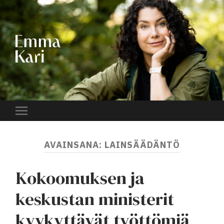
EMMA
KARI
Toggle
mobile
menu
AVAINSANA:
LAINSÄÄDÄNTÖ
Kokoomuksen ja
keskustan ministerit
kyykyttävät työttömiä