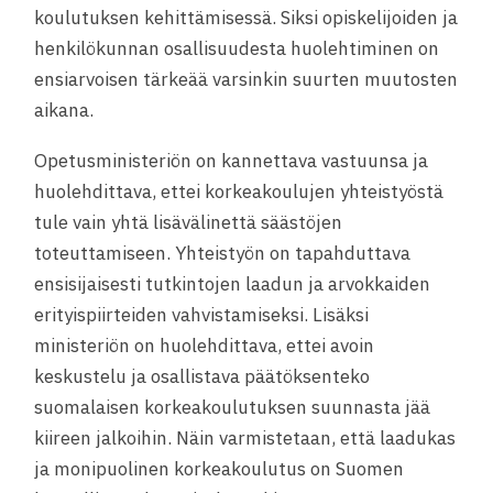
koulutuksen kehittämisessä. Siksi opiskelijoiden ja
henkilökunnan osallisuudesta huolehtiminen on
ensiarvoisen tärkeää varsinkin suurten muutosten
aikana.
Opetusministeriön on kannettava vastuunsa ja
huolehdittava, ettei korkeakoulujen yhteistyöstä
tule vain yhtä lisävälinettä säästöjen
toteuttamiseen. Yhteistyön on tapahduttava
ensisijaisesti tutkintojen laadun ja arvokkaiden
erityispiirteiden vahvistamiseksi. Lisäksi
ministeriön on huolehdittava, ettei avoin
keskustelu ja osallistava päätöksenteko
suomalaisen korkeakoulutuksen suunnasta jää
kiireen jalkoihin. Näin varmistetaan, että laadukas
ja monipuolinen korkeakoulutus on Suomen