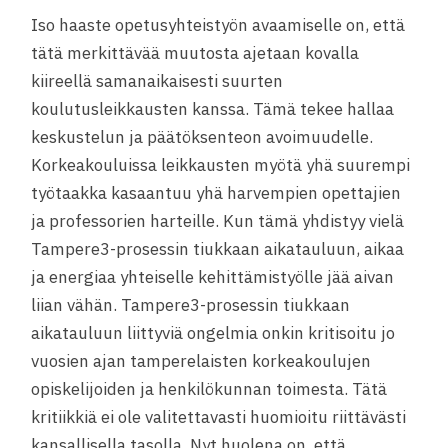
Iso haaste opetusyhteistyön avaamiselle on, että
tätä merkittävää muutosta ajetaan kovalla
kiireellä samanaikaisesti suurten
koulutusleikkausten kanssa. Tämä tekee hallaa
keskustelun ja päätöksenteon avoimuudelle.
Korkeakouluissa leikkausten myötä yhä suurempi
työtaakka kasaantuu yhä harvempien opettajien
ja professorien harteille. Kun tämä yhdistyy vielä
Tampere3-prosessin tiukkaan aikatauluun, aikaa
ja energiaa yhteiselle kehittämistyölle jää aivan
liian vähän. Tampere3-prosessin tiukkaan
aikatauluun liittyviä ongelmia onkin kritisoitu jo
vuosien ajan tamperelaisten korkeakoulujen
opiskelijoiden ja henkilökunnan toimesta. Tätä
kritiikkiä ei ole valitettavasti huomioitu riittävästi
kansallisella tasolla. Nyt huolena on, että