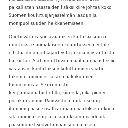
paikallisten haasteiden lisäksi kiire johtaa koko
Suomen koulutusjärjestelmän laadun ja
monipuolisuuden heikkenemiseen.
Opetusyhteistyön avaamisen kaltaisia suuria
muutoksia suomalaiseen koulutukseen ei tule
edistää ilman pitkäjänteistä ja kokonaisvaltaista
harkintaa. Alati muuttuvan maailman haasteisiin
vastaavan koulutuksen kehittäminen vaatii
lukemattomien erilaisten näkökulmien
huomioimista. Se ei onnistu
kengännauhabudjetilla, kiireellä, eikä pienen
porukan voimin. Päinvastoin: mitä useampi
ihminen pääsee osallistumaan päätöksentekoon,
sitä moninaisempia ja laadukkaampia ideoita
pääsemme hyödyntämään suomalaisen