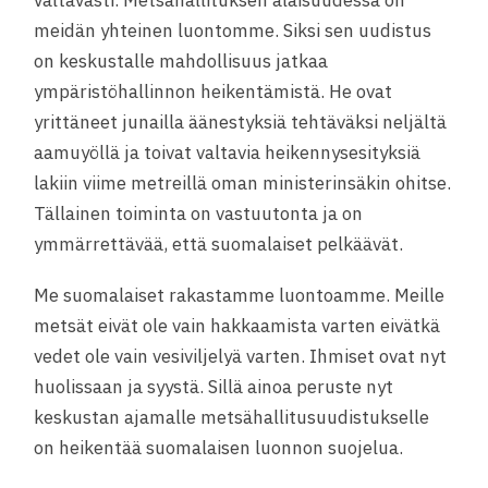
valtavasti. Metsähallituksen alaisuudessa on
meidän yhteinen luontomme. Siksi sen uudistus
on keskustalle mahdollisuus jatkaa
ympäristöhallinnon heikentämistä. He ovat
yrittäneet junailla äänestyksiä tehtäväksi neljältä
aamuyöllä ja toivat valtavia heikennysesityksiä
lakiin viime metreillä oman ministerinsäkin ohitse.
Tällainen toiminta on vastuutonta ja on
ymmärrettävää, että suomalaiset pelkäävät.
Me suomalaiset rakastamme luontoamme. Meille
metsät eivät ole vain hakkaamista varten eivätkä
vedet ole vain vesiviljelyä varten. Ihmiset ovat nyt
huolissaan ja syystä. Sillä ainoa peruste nyt
keskustan ajamalle metsähallitusuudistukselle
on heikentää suomalaisen luonnon suojelua.