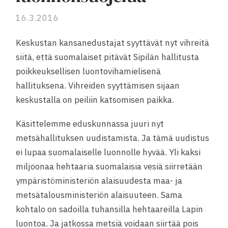
16.3.2016
Keskustan kansanedustajat syyttävät nyt vihreitä
siitä, että suomalaiset pitävät Sipilän hallitusta
poikkeuksellisen luontovihamielisenä
hallituksena. Vihreiden syyttämisen sijaan
keskustalla on peiliin katsomisen paikka.
Käsittelemme eduskunnassa juuri nyt
metsähallituksen uudistamista. Ja tämä uudistus
ei lupaa suomalaiselle luonnolle hyvää. Yli kaksi
miljoonaa hehtaaria suomalaisia vesiä siirretään
ympäristöministeriön alaisuudesta maa- ja
metsätalousministeriön
alaisuuteen. Sama
kohtalo on sadoilla tuhansilla hehtaareilla Lapin
luontoa. Ja jatkossa metsiä voidaan siirtää pois