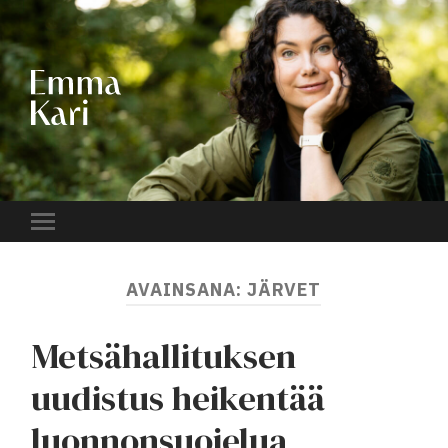
EMMA
KARI
Toggle
mobile
menu
AVAINSANA:
JÄRVET
Metsähallituksen
uudistus heikentää
luonnonsuojelua