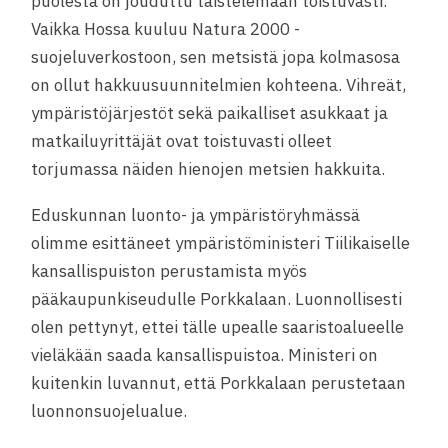
puolesta on jouduttu taistelemaan toistuvasti.
Vaikka Hossa kuuluu Natura 2000 -
suojeluverkostoon, sen metsistä jop
a kolmasosa
on ollut hakkuusuunnitelmien kohteena. Vihreät,
ympäristöjärjestöt sekä paikalliset asukkaat ja
matkailuyrittäjät ovat toistuvasti olleet
torjumassa näiden hienojen metsien hakkuita.
Eduskunnan luonto- ja ympäristöryhmässä
olimme esittäneet ympäristöministeri Tiilikaiselle
kansallispuiston perustamista myös
pääkaupunkiseudulle Porkkalaan. Luonnollisesti
olen pettynyt, ettei tälle upealle saaristoalueelle
vieläkään saada kansallispuistoa. Ministeri on
kuitenkin luvannut, että Porkkalaan perustetaan
luonnonsuojelualue.