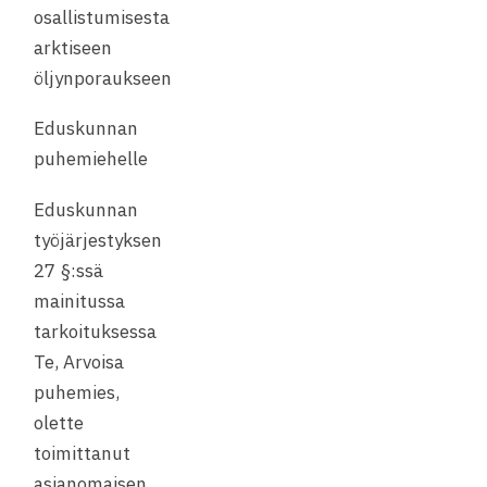
osallistumisesta
arktiseen
öljynporaukseen
Eduskunnan
puhemiehelle
Eduskunnan
työjärjestyksen
27 §:ssä
mainitussa
tarkoituksessa
Te, Arvoisa
puhemies,
olette
toimittanut
asianomaisen