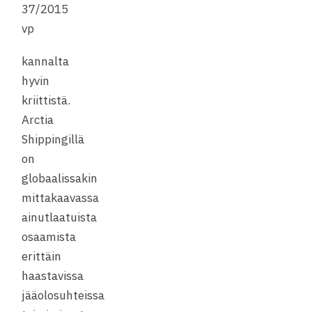
37/2015
vp
kannalta
hyvin
kriittistä.
Arctia
Shippingillä
on
globaalissakin
mittakaavassa
ainutlaatuista
osaamista
erittäin
haastavissa
jääolosuhteissa