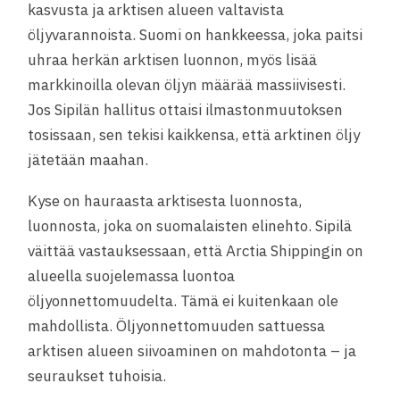
kasvusta ja arktisen alueen valtavista
öljyvarannoista. Suomi on hankkeessa, joka paitsi
uhraa herkän arktisen luonnon, myös lisää
markkinoilla olevan öljyn määrää massiivisesti.
Jos Sipilän hallitus ottaisi ilmastonmuutoksen
tosissaan, sen tekisi kaikkensa, että arktinen öljy
jätetään maahan.
Kyse on hauraasta arktisesta luonnosta,
luonnosta, joka on suomalaisten elinehto. Sipilä
väittää vastauksessaan, että Arctia Shippingin on
alueella suojelemassa luontoa
öljyonnettomuudelta. Tämä ei kuitenkaan ole
mahdollista. Öljyonnettomuuden sattuessa
arktisen alueen siivoaminen on mahdotonta – ja
seuraukset tuhoisia.