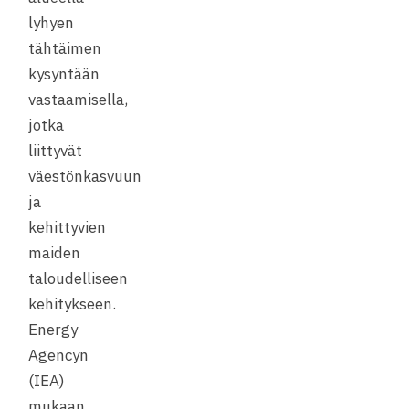
lyhyen
tähtäimen
kysyntään
vastaamisella,
jotka
liittyvät
väestönkasvuun
ja
kehittyvien
maiden
taloudelliseen
kehitykseen.
Energy
Agencyn
(IEA)
mukaan