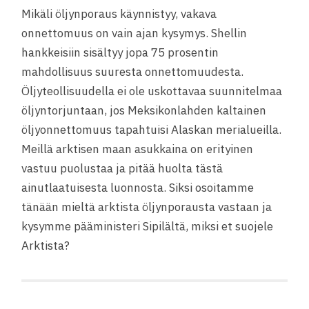
Mikäli öljynporaus käynnistyy, vakava
onnettomuus on vain ajan kysymys. Shellin
hankkeisiin sisältyy jopa 75 prosentin
mahdollisuus suuresta onnettomuudesta.
Öljyteollisuudella ei ole uskottavaa suunnitelmaa
öljyntorjuntaan, jos Meksikonlahden kaltainen
öljyonnettomuus tapahtuisi Alaskan merialueilla.
Meillä arktisen maan asukkaina on erityinen
vastuu puolustaa ja pitää huolta tästä
ainutlaatuisesta luonnosta. Siksi osoitamme
tänään mieltä arktista öljynporausta vastaan ja
kysymme pääministeri Sipilältä, miksi et suojele
Arktista?