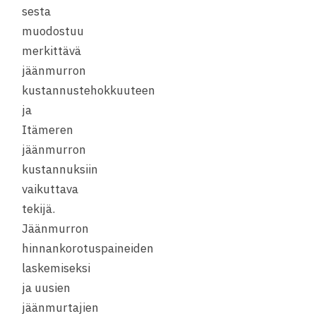
sesta
muodostuu
merkittävä
jäänmurron
kustannustehokkuuteen
ja
Itämeren
jäänmurron
kustannuksiin
vaikuttava
tekijä.
Jäänmurron
hinnankorotuspaineiden
laskemiseksi
ja uusien
jäänmurtajien