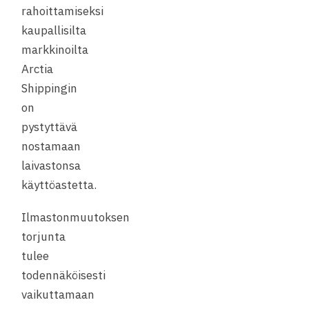
rahoittamiseksi
kaupallisilta
markkinoilta
Arctia
Shippingin
on
pystyttävä
nostamaan
laivastonsa
käyttöastetta.
Ilmastonmuutoksen
torjunta
tulee
todennäköisesti
vaikuttamaan