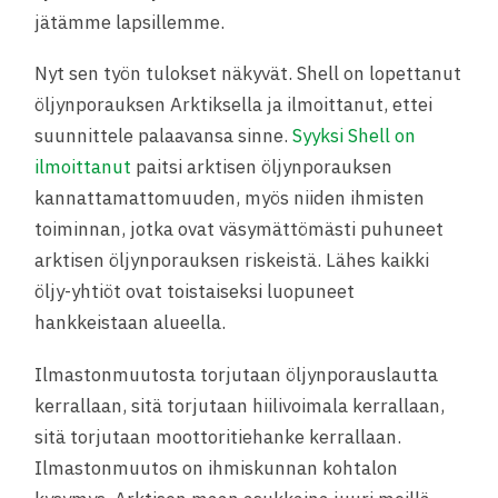
jätämme lapsillemme.
Nyt sen työn tulokset näkyvät. Shell on lopettanut
öljynporauksen Arktiksella ja ilmoittanut, ettei
suunnittele palaavansa sinne.
Syyksi Shell on
ilmoittanut
paitsi arktisen öljynporauksen
kannattamattomuuden, myös niiden ihmisten
toiminnan, jotka ovat väsymättömästi puhuneet
arktisen öljynporauksen riskeistä. Lähes kaikki
öljy-yhtiöt ovat toistaiseksi luopuneet
hankkeistaan alueella.
Ilmastonmuutosta torjutaan öljynporauslautta
kerrallaan, sitä torjutaan hiilivoimala kerrallaan,
sitä torjutaan moottoritiehanke kerrallaan.
Ilmastonmuutos on ihmiskunnan kohtalon