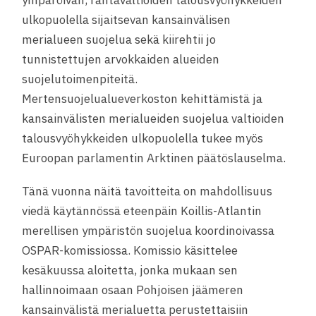
ympäröivän, rantavaltioiden talousvyöhykkeiden
ulkopuolella sijaitsevan kansainvälisen
merialueen suojelua sekä kiirehtii jo
tunnistettujen arvokkaiden alueiden
suojelutoimenpiteitä.
Mertensuojelualueverkoston kehittämistä ja
kansainvälisten merialueiden suojelua valtioiden
talousvyöhykkeiden ulkopuolella tukee myös
Euroopan parlamentin Arktinen päätöslauselma.
Tänä vuonna näitä tavoitteita on mahdollisuus
viedä käytännössä eteenpäin Koillis-Atlantin
merellisen ympäristön suojelua koordinoivassa
OSPAR-komissiossa. Komissio käsittelee
kesäkuussa aloitetta, jonka mukaan sen
hallinnoimaan osaan Pohjoisen jäämeren
kansainvälistä merialuetta perustettaisiin