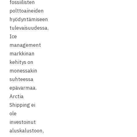
fossiilisten
polttoaineiden
hyödyntämiseen
tulevaisuudessa.
Ice
management
markkinan
kehitys on
monessakin
suhteessa
epävarmaa.
Arctia
Shipping ei
ole
investoinut
aluskalustoon,