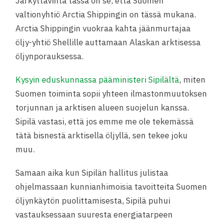
Järkyttävintä tässä on se, että Suomen
valtionyhtiö Arctia Shippingin on tässä mukana.
Arctia Shippingin vuokraa kahta jäänmurtajaa
öljy-yhtiö Shellille auttamaan Alaskan arktisessa
öljynporauksessa.
Kysyin eduskunnassa pääministeri Sipilältä
, miten
Suomen toiminta sopii yhteen ilmastonmuutoksen
torjunnan ja arktisen alueen suojelun kanssa.
Sipilä vastasi, että jos emme me ole tekemässä
tätä bisnestä arktisella öljyllä, sen tekee joku
muu.
Samaan aika kun Sipilän hallitus julistaa
ohjelmassaan kunnianhimoisia tavoitteita Suomen
öljynkäytön puolittamisesta, Sipilä puhui
vastauksessaan suuresta energiatarpeen