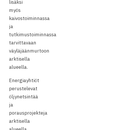
lisäksi
myös
kaivostoiminnassa
ja
tutkimustoiminnassa
tarvittavaan
väyläjäänmurtoon
arktisella
alueella.
Energiayhtiöt
perustelevat
öljynetsintää
ja
porausprojekteja
arktisella
alueella