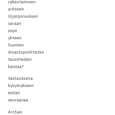
rakentaminen
arktisen
öljynporauksen
varaan
sopii
yhteen
Suomen
ilmastopoliittisten
tavoitteiden
kanssa?
Vastauksena
kysymykseen
esitän
seuraavaa:
Arctian