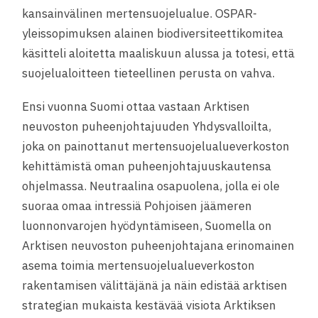
kansainvälinen mertensuojelualue. OSPAR-
yleissopimuksen alainen biodiversiteettikomitea
käsitteli aloitetta maaliskuun alussa ja totesi, että
suojelualoitteen tieteellinen perusta on vahva.
Ensi vuonna Suomi ottaa vastaan Arktisen
neuvoston puheenjohtajuuden Yhdysvalloilta,
joka on painottanut mertensuojelualueverkoston
kehittämistä oman puheenjohtajuuskautensa
ohjelmassa. Neutraalina osapuolena, jolla ei ole
suoraa omaa intressiä Pohjoisen jäämeren
luonnonvarojen hyödyntämiseen, Suomella on
Arktisen neuvoston puheenjohtajana erinomainen
asema toimia mertensuojelualueverkoston
rakentamisen välittäjänä ja näin edistää arktisen
strategian mukaista kestävää visiota Arktiksen