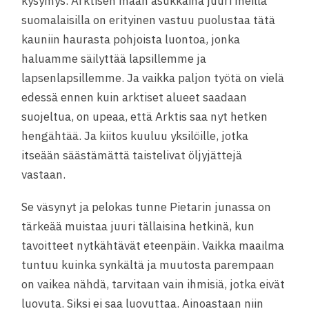
kysymys. Arktisen maan asukkaina juuri meillä
suomalaisilla on erityinen vastuu puolustaa tätä
kauniin haurasta pohjoista luontoa, jonka
haluamme säilyttää lapsillemme ja
lapsenlapsillemme. Ja vaikka paljon työtä on vielä
edessä ennen kuin arktiset alueet saadaan
suojeltua, on upeaa, että Arktis saa nyt hetken
hengähtää. Ja kiitos kuuluu yksilöille, jotka
itseään säästämättä taistelivat öljyjättejä
vastaan.
Se väsynyt ja pelokas tunne Pietarin junassa on
tärkeää muistaa juuri tällaisina hetkinä, kun
tavoitteet nytkähtävät eteenpäin. Vaikka maailma
tuntuu kuinka synkältä ja muutosta parempaan
on vaikea nähdä, tarvitaan vain ihmisiä, jotka eivät
luovuta. Siksi ei saa luovuttaa. Ainoastaan niin