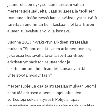
jäämerellä on nykyisellään häviävän vähän
mertensuojelualueita. Jään sulaessa ja teollisen
toiminnan lisääntyessä kansainvälistä yhteistyötä
tarvitaan enemmän kuin koskaan, jotta arktisen
alueen tulevaisuus voi olla kestävä.
Vuonna 2013 hyväksytyn arktisen strategian
mukaan “Suomi on aktiivinen arktinen toimija,
joka osaa kestävällä tavalla sovittaa yhteen
arktisen ympäristön reunaehdot ja
liiketoimintamahdollisuudet kansainvälistä
yhteistyötä hyödyntäen”.
Mertensuojelun osalta strategian mukaan Suomi
kehittää arktisen alueen suojelualueiden
verkostoja sekä erityisesti Pohjoisnapaa