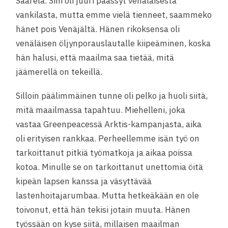
Saarela. Sini oli juuri päässyt venäläisestä
vankilasta, mutta emme vielä tienneet, saammeko
hänet pois Venäjältä. Hänen rikoksensa oli
venäläisen öljynporauslautalle kiipeäminen, koska
hän halusi, että maailma saa tietää, mitä
jäämerellä on tekeillä.
Silloin päälimmäinen tunne oli pelko
ja huoli siitä,
mitä maailmassa tapahtuu. Miehelleni, joka
vastaa Greenpeacessä Arktis-kampanjasta, aika
oli erityisen rankkaa. Perheellemme isän työ on
tarkoittanut pitkiä työmatkoja ja aikaa poissa
kotoa. Minulle se on tarkoittanut unettomia öitä
kipeän lapsen kanssa ja väsyttävää
lastenhoitajarumbaa. Mutta hetkeäkään en ole
toivonut, että hän tekisi jotain muuta. Hänen
työssään on kyse siitä, millaisen maailman