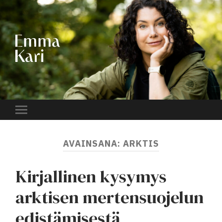
EMMA
KARI
Toggle
mobile
menu
AVAINSANA:
ARKTIS
Kirjallinen kysymys
arktisen mertensuojelun
edistämisestä