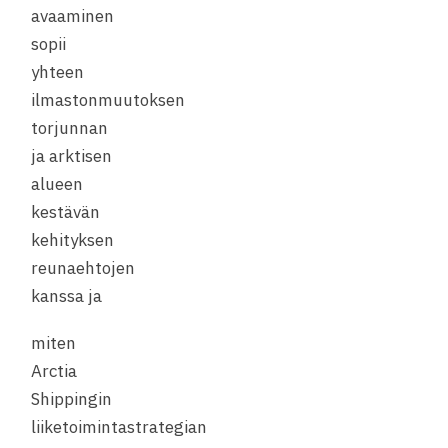
avaaminen
sopii
yhteen
ilmastonmuutoksen
torjunnan
ja arktisen
alueen
kestävän
kehityksen
reunaehtojen
kanssa ja
miten
Arctia
Shippingin
liiketoimintastrategian