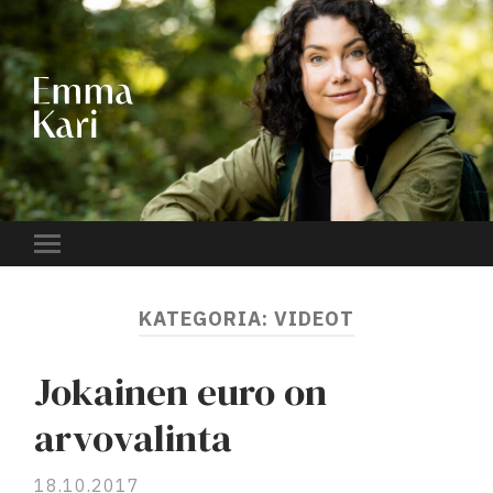
EMMA
KARI
Toggle
mobile
menu
KATEGORIA:
VIDEOT
Jokainen euro on
arvovalinta
18.10.2017