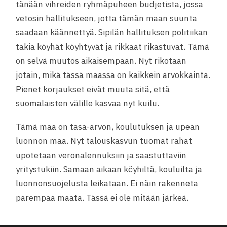
tänään vihreiden ryhmäpuheen budjetista, jossa
vetosin hallitukseen, jotta tämän maan suunta
saadaan käännettyä. Sipilän hallituksen politiikan
takia köyhät köyhtyvät ja rikkaat rikastuvat. Tämä
on selvä muutos aikaisempaan. Nyt rikotaan
jotain, mikä tässä maassa on kaikkein arvokkainta.
Pienet korja
ukset eivät muuta sitä, että
suomalaisten välille kasvaa nyt kuilu.
Tämä maa on tasa-arvon, koulutuksen ja upean
luonnon maa. Nyt talouskasvun tuomat rahat
upotetaan veronalennuksiin ja saastuttaviin
yritystukiin. Samaan aikaan köyhiltä, kouluilta ja
luonnonsuojelusta leikataan. Ei näin rakenneta
parempaa maata. Tässä ei ole mitään järkeä.